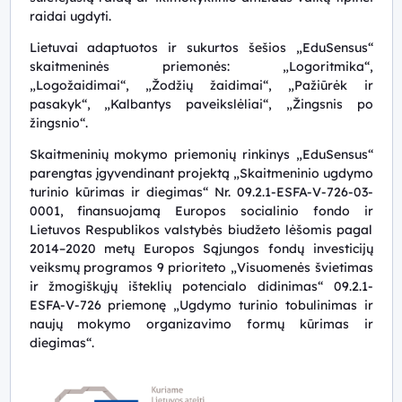
raidai ugdyti.
Lietuvai adaptuotos ir sukurtos šešios „EduSensus“
skaitmeninės priemonės: „Logoritmika“,
„Logožaidimai“, „Žodžių žaidimai“, „Pažiūrėk ir
pasakyk“, „Kalbantys paveikslėliai“, „Žingsnis po
žingsnio“.
Skaitmeninių mokymo priemonių rinkinys „EduSensus“
parengtas įgyvendinant projektą „Skaitmeninio ugdymo
turinio kūrimas ir diegimas“ Nr. 09.2.1-ESFA-V-726-03-
0001, finansuojamą Europos socialinio fondo ir
Lietuvos Respublikos valstybės biudžeto lėšomis pagal
2014–2020 metų Europos Sąjungos fondų investicijų
veiksmų programos 9 prioriteto „Visuomenės švietimas
ir žmogiškųjų išteklių potencialo didinimas“ 09.2.1-
ESFA-V-726 priemonę „Ugdymo turinio tobulinimas ir
naujų mokymo organizavimo formų kūrimas ir
diegimas“.