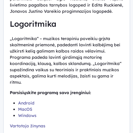
švietimo pagalbos tarnybos logoped ir Edita Ruckienė,
Jonavos Justino Vareikio progimnazijos logopedė.
Logoritmika
„Logoritmika“ – muzikos terapiniu poveikiu grįsta
skaitmeninė priemonė, padedanti lavinti kalbėjimą bei
užkirsti kelią galimam kalbos raidos vėlavimui.
Programa padeda lavinti girdimąją motorinę
koordinaciją, klausą, kalbos sklandumą. „Logoritmika“
supažindina vaikus su teoriniais ir praktiniais muzikos
aspektais, galima kurti melodijas, žaisti su gama ir
ritmu.
Parsisiųskite programą savo įrenginiui:
Android
MacOS
Windows
Vartotojo žinynas