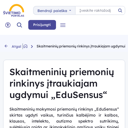
Paieška
Bendroji paieška
Pai
Paieška
Prisijungti
Meniu
Neįgaliųjų rėžimas
Skaitmeninių priemonių rinkinys įtraukiajam ugdymui
Atgal
Skaitmeninių priemonių
rinkinys įtraukiajam
ugdymui „EduSensus“
Skaitmeninių mokymosi priemonių rinkinys „EduSensus“
skirtas ugdyti vaikus, turinčius kalbėjimo ir kalbos,
klausos, intelekto, autizmo spektro sutrikimų,
sulėtėjusią raidą ar ikimokyklinio amžiaus vaikų tipinei