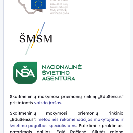
Skaitmeninių mokymosi priemonių rinkinį „EduSensus“
pristatantis
vaizdo įrašas
.
Skaitmeninių mokymosi priemonių rinkinio
„EduSensus“:
metodinės rekomendacijos mokytojams ir
švietimo pagalbos specialistams
. Patirtimi ir praktiniais
patarimais dalijosi Eglė Račienė, Šilutės rajono