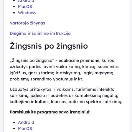
Android
MacOS
Windows
Vartotojo žinynas
Diegimo ir šalinimo instrukcija
Žingsnis po žingsnio
„Žingsnis po žingsnio“ – edukacinė priemonė, kurios
užduotys padės lavinti vaiko kalbą, klausą, socialinius
įgūdžius, garsų tarimą ir atskyrimą, loginį mąstymą,
problemų sprendimo ypatumus ir kt.
Užduotys pritaikytos ir vaikams, turintiems intelekto
sutrikimų, judesio ir padėties ar kompleksinių negalių,
kalbėjimo ir kalbos, klausos, autizmo spektro sutrikimų.
Parsisiųskite programą savo įrenginiui:
Android
MacOS