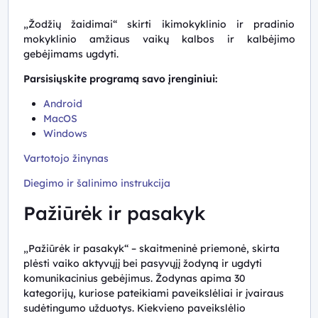
„Žodžių žaidimai“ skirti ikimokyklinio ir pradinio
mokyklinio amžiaus vaikų kalbos ir kalbėjimo
gebėjimams ugdyti.
Parsisiųskite programą savo įrenginiui:
Android
MacOS
Windows
Vartotojo žinynas
Diegimo ir šalinimo instrukcija
Pažiūrėk ir pasakyk
„Pažiūrėk ir pasakyk“ – skaitmeninė priemonė, skirta
plėsti vaiko aktyvųjį bei pasyvųjį žodyną ir ugdyti
komunikacinius gebėjimus. Žodynas apima 30
kategorijų, kuriose pateikiami paveikslėliai ir įvairaus
sudėtingumo užduotys. Kiekvieno paveikslėlio