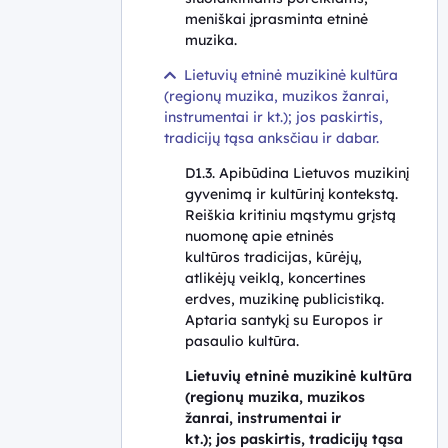
meniškai įprasminta etninė
muzika.
Lietuvių etninė muzikinė kultūra
(regionų muzika, muzikos žanrai,
instrumentai ir kt.); jos paskirtis,
tradicijų tąsa anksčiau ir dabar.
D1.3. Apibūdina Lietuvos muzikinį
gyvenimą ir kultūrinį kontekstą.
Reiškia kritiniu mąstymu grįstą
nuomonę apie etninės
kultūros tradicijas, kūrėjų,
atlikėjų veiklą, koncertines
erdves, muzikinę publicistiką.
Aptaria santykį su Europos ir
pasaulio kultūra.
Lietuvių etninė muzikinė kultūra
(regionų muzika, muzikos
žanrai, instrumentai ir
kt.); jos paskirtis, tradicijų tąsa