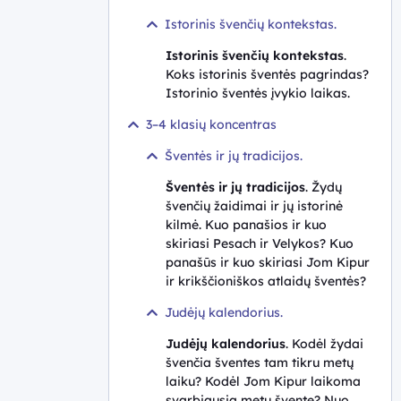
Istorinis švenčių kontekstas.
Istorinis švenčių kontekstas
.
Koks istorinis šventės pagrindas?
Istorinio šventės įvykio laikas.
3–4 klasių koncentras
Šventės ir jų tradicijos.
Šventės ir jų tradicijos
. Žydų
švenčių žaidimai ir jų istorinė
kilmė. Kuo panašios ir kuo
skiriasi Pesach ir Velykos? Kuo
panašūs ir kuo skiriasi Jom Kipur
ir krikščioniškos atlaidų šventės?
Judėjų kalendorius.
Judėjų kalendorius
. Kodėl žydai
švenčia šventes tam tikru metų
laiku? Kodėl Jom Kipur laikoma
svarbiausia metų švente? Nuo