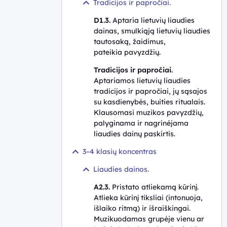
Tradicijos ir papročiai.
D1.3.
Aptaria lietuvių liaudies
dainas, smulkiąją lietuvių liaudies
tautosaką, žaidimus,
pateikia pavyzdžių.
Tradicijos ir papročiai.
Aptariamos lietuvių liaudies
tradicijos ir papročiai, jų sąsajos
su kasdienybės, buities ritualais.
Klausomasi muzikos pavyzdžių,
palyginama ir nagrinėjama
liaudies dainų paskirtis.
3–4 klasių koncentras
Liaudies dainos.
A2.3.
Pristato atliekamą kūrinį.
Atlieka kūrinį tiksliai (intonuoja,
išlaiko ritmą) ir išraiškingai.
Muzikuodamas grupėje vienu ar