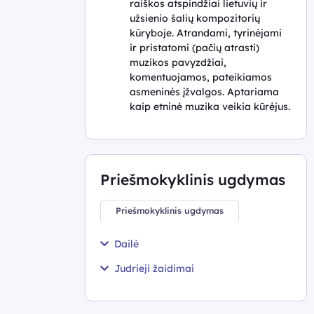
raiškos atspindžiai lietuvių ir
užsienio šalių kompozitorių
kūryboje. Atrandami, tyrinėjami
ir pristatomi (pačių atrasti)
muzikos pavyzdžiai,
komentuojamos, pateikiamos
asmeninės įžvalgos. Aptariama
kaip etninė muzika veikia kūrėjus.
Priešmokyklinis ugdymas
Priešmokyklinis ugdymas
Dailė
Judrieji žaidimai