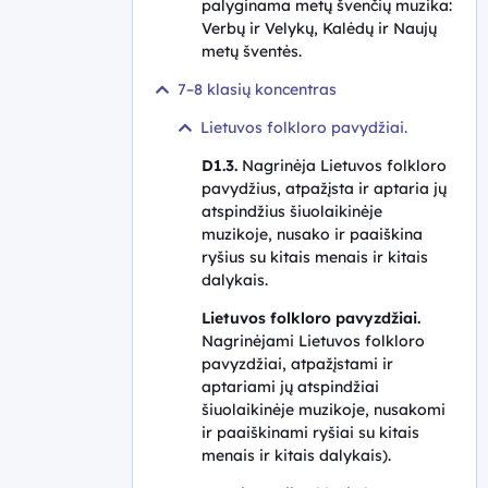
palyginama metų švenčių muzika:
Verbų ir Velykų, Kalėdų ir Naujų
metų šventės.
7–8 klasių koncentras
Lietuvos folkloro pavydžiai.
D1.3.
Nagrinėja Lietuvos folkloro
pavydžius, atpažįsta ir aptaria jų
atspindžius šiuolaikinėje
muzikoje, nusako ir paaiškina
ryšius su kitais menais ir kitais
dalykais.
Lietuvos folkloro pavyzdžiai.
Nagrinėjami Lietuvos folkloro
pavyzdžiai, atpažįstami ir
aptariami jų atspindžiai
šiuolaikinėje muzikoje, nusakomi
ir paaiškinami ryšiai su kitais
menais ir kitais dalykais).