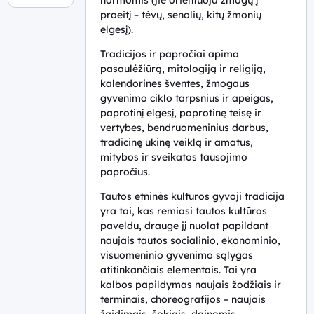
Lietuvių
praeitį – tėvų, senolių, kitų žmonių
koncentras
kalba ir
elgesį).
9–10 (I–II
literatūra
Tradicijos ir papročiai apima
gimnazijos)
pasaulėžiūrą, mitologiją ir religiją,
Lenkų
klasių
kalendorines šventes, žmogaus
tautinės
koncentras
gyvenimo ciklo tarpsnius ir apeigas,
mažumos
III–IV
paprotinį elgesį, paprotinę teisę ir
gimtoji
gimnazijos
vertybes, bendruomeninius darbus,
kalba ir
tradicinę ūkinę veiklą ir amatus,
klasių
literatūra
mitybos ir sveikatos tausojimo
koncentras
papročius.
Baltarusių
tautinės
Tautos etninės kultūros gyvoji tradicija
mažumos
yra tai, kas remiasi tautos kultūros
gimtoji
paveldu, drauge jį nuolat papildant
kalba ir
naujais tautos socialinio, ekonominio,
literatūra
visuomeninio gyvenimo sąlygas
atitinkančiais elementais. Tai yra
Rusų
kalbos papildymas naujais žodžiais ir
tautinės
terminais, choreografijos – naujais
mažumos
žaidimais, šokiais, dainomis,