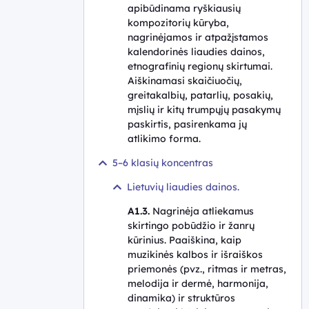
apibūdinama ryškiausių
kompozitorių kūryba,
nagrinėjamos ir atpažįstamos
kalendorinės liaudies dainos,
etnografinių regionų skirtumai.
Aiškinamasi skaičiuočių,
greitakalbių, patarlių, posakių,
mįslių ir kitų trumpųjų pasakymų
paskirtis, pasirenkama jų
atlikimo forma.
5–6 klasių koncentras
Lietuvių liaudies dainos.
A1.3.
Nagrinėja atliekamus
skirtingo pobūdžio ir žanrų
kūrinius. Paaiškina, kaip
muzikinės kalbos ir išraiškos
priemonės (pvz., ritmas ir metras,
melodija ir dermė, harmonija,
dinamika) ir struktūros