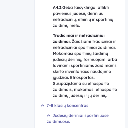
A4.3.
Geba taisyklingai atlikti
pavienius judesių derinius
netradicinių, etninių ir sportinių
žaidimų metu
.
Tradiciniai ir netradiciniai
žaidimai.
Žaidžiami tradiciniai ir
netradiciniai sportiniai žaidimai.
Mokomasi sportinių žaidimų
judesių derinių, formuojami arba
lavinami sportiniams žaidimams
skirto inventoriaus naudojimo
įgūdžiai. Etnosportas.
Susipažįstama su etnosporto
žaidimais, mokomasi etnosporto
žaidimų judesių ir jų derinių.
7–8 klasių koncentras
Judesių deriniai sportiniuose
žaidimuose.