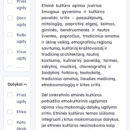
Priešmokyklinis
Etninė kultūra apima įvairias
ugdymas
žmogaus gyvenimo ir kultūros
paveldo sritis – pasaulėjautą,
Dorinis
mitologiją, paprotinį elgesį, šeimos,
ugdymas
giminės, bendruomenės ir tautos
Kalbinis
šventes, papročius, tradicinius amatus
ugdymas
ir ūkinę veiklą, etnografinių regionų
savitumą, kultūrinį kraštovaizdį ir
Visuomeninis
tradicinę architektūrą, tautinį
ugdymas
kostiumą, kulinarinį paveldą, tarmes,
sakytinį, muzikinį, choreografinį ir
Matematinis,
žaidybinį folklorą, tautodailę,
gamtamokslinis
tradicinius amatus, liaudies mediciną,
ir technologinis
Dalykai
etnokosmologiją ir kitas sritis.
ugdymas
Dėl sinkretinio etninės kultūros
Priešmokyklinis
Meninis
pobūdžio etnokultūrinis ugdymas
ugdymas
ugdymas
apima visų mokomųjų dalykų ugdymo
Etika
sritis. Etninės kultūros temas siūloma
Fizinis ir
integruoti į kitus mokomuosius dalykus,
sveikatos
Katalikų
jei etninės kultūros nesimokoma kaip
ugdymas
tikyba