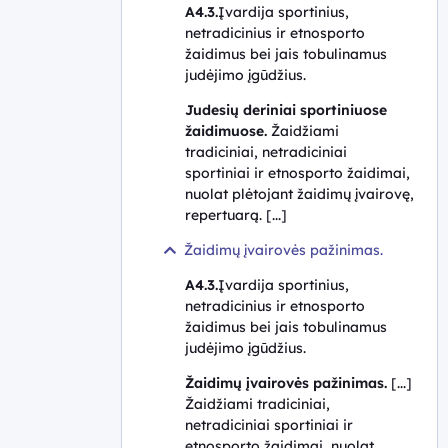
A4.3.
Įvardija sportinius,
netradicinius ir etnosporto
žaidimus bei jais tobulinamus
judėjimo įgūdžius
.
Judesių deriniai sportiniuose
žaidimuose.
Žaidžiami
tradiciniai, netradiciniai
sportiniai ir etnosporto žaidimai,
nuolat plėtojant žaidimų įvairovę,
repertuarą. [...]
Žaidimų įvairovės pažinimas.
A4.3.
Įvardija sportinius,
netradicinius ir etnosporto
žaidimus bei jais tobulinamus
judėjimo įgūdžius
.
Žaidimų įvairovės pažinimas.
[...]
Žaidžiami tradiciniai,
netradiciniai sportiniai ir
etnosporto žaidimai, nuolat