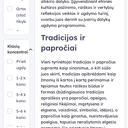
atskiro dalyko. Įgyvendinant etninės
kultūros pažinimo, raiškos ir vertybių
Ortodoksų
refleksijos veiklas ir ugdymo turinį,
(stačiatikių)
svarbu juos derinti su įvairių dalykų
tikyba
ugdymo programomis.
Evangelikų
Tradicijos ir
liuteronų
tikyba
papročiai
Klasių
koncentrai
Evangelikų
reformatų
Priešmokyklinis
Vieni tyrinėtojai tradicijas ir papročius
tikyba
ugdymas
supranta kaip sinonimus, o kiti siūlo
juos skirti, tradicijas apibrėždami kaip
Karaimų
1–2 klasių
žmonių iš kartos į kartą perimamus ir
tikyba
koncentras
tęsiamus tautos raiškos būdus ir
formas (būdingiausios tradicijos
Judėjų
3–4 klasių
apraiškos yra papročiai, apeigos,
tikyba
koncentras
religiniai tikėjimai, mąstysena ir
elgsena, vaizdiniai, simboliai, idėjos), o
Musulmonų
5–6 klasių
papročius kaip įprastus, nusistovėjusius
sunitų
koncentras
poelgius, tapusius nerašytomis elgesio
tikyba
7–8 klasių
normomis (jie orientuoja žmogų į