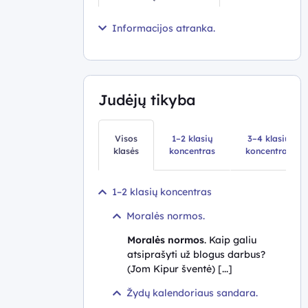
Istorija
Informacijos atranka.
Geografija
Lotynų
kalba
Judėjų tikyba
ir
Antikos
kultūra
Visos
1–2 klasių
3–4 klasių
klasės
koncentras
koncentras
Matematika
Informatika
1–2 klasių koncentras
Biologija
Moralės normos.
Technologijos
Moralės normos
. Kaip galiu
Muzika
atsiprašyti už blogus darbus?
(Jom Kipur šventė) [...]
Dailė
Žydų kalendoriaus sandara.
Teatras