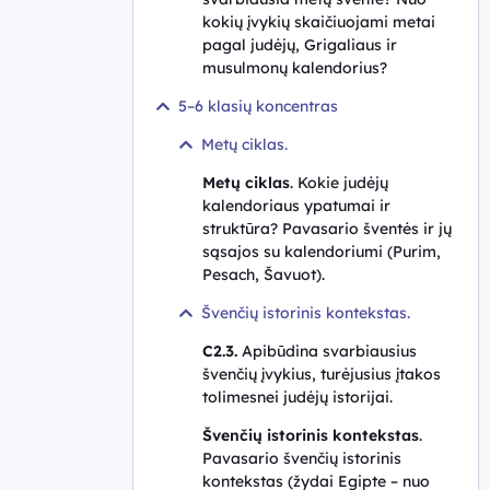
kokių įvykių skaičiuojami metai
pagal judėjų, Grigaliaus ir
musulmonų kalendorius?
5–6 klasių koncentras
Metų ciklas.
Metų ciklas
. Kokie judėjų
kalendoriaus ypatumai ir
struktūra? Pavasario šventės ir jų
sąsajos su kalendoriumi (Purim,
Pesach, Šavuot).
Švenčių istorinis kontekstas.
C2.3.
Apibūdina svarbiausius
švenčių įvykius, turėjusius įtakos
tolimesnei judėjų istorijai.
Švenčių istorinis kontekstas
.
Pavasario švenčių istorinis
kontekstas (žydai Egipte – nuo