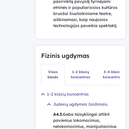
pasirinktą pavyzdį tyrinėjami
etninės ir populiariosios kultūros
bruožai šiuolaikiniame teatre,
aiškinamasi, kaip naujosios
technologijos paveikia spektaklį.
Fizinis ugdymas
Visos
1–2 klasių
3–4 klasių
klasės
koncentras
koncentras
1–2 klasių koncentras
Judesių ugdymas žaidimais.
A4.3.
Geba taisyklingai atlikti
pavienius lokomocinius,
nelokomocinius, manipuliacinius