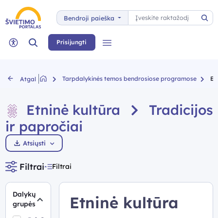
Paieška
Bendroji paieška
Pai
Paieška
Prisijungti
Meniu
Neįgaliųjų rėžimas
Tarpdalykinės temos bendrosiose programose
Et
Atgal
Etninė kultūra
Tradicijos
ir papročiai
Atsiųsti
Filtrai
Filtrai
Dalykų
Etninė kultūra
grupės