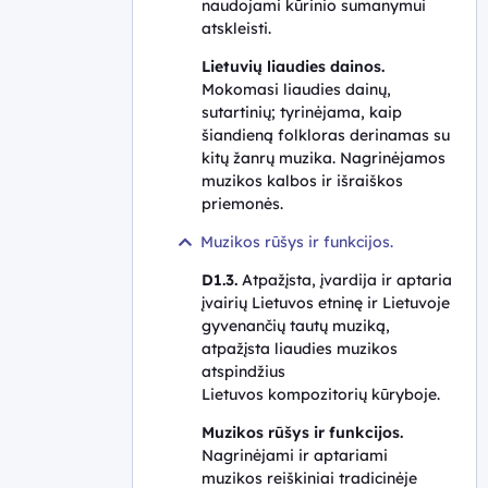
naudojami kūrinio sumanymui
atskleisti.
Lietuvių liaudies dainos.
Mokomasi liaudies dainų,
sutartinių; tyrinėjama, kaip
šiandieną folkloras derinamas su
kitų žanrų muzika. Nagrinėjamos
muzikos kalbos ir išraiškos
priemonės.
Muzikos rūšys ir funkcijos.
D1.3.
Atpažįsta, įvardija ir aptaria
įvairių Lietuvos etninę ir Lietuvoje
gyvenančių tautų muziką,
atpažįsta liaudies muzikos
atspindžius
Lietuvos kompozitorių kūryboje.
Muzikos rūšys ir funkcijos.
Nagrinėjami ir aptariami
muzikos reiškiniai tradicinėje