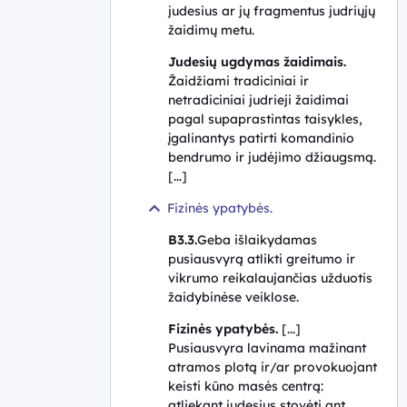
judesius ar jų fragmentus judriųjų
žaidimų metu
.
Judesių ugdymas žaidimais.
Žaidžiami tradiciniai ir
netradiciniai judrieji žaidimai
pagal supaprastintas taisykles,
įgalinantys patirti komandinio
bendrumo ir judėjimo džiaugsmą.
[...]
Fizinės ypatybės.
B3.3.
Geba išlaikydamas
pusiausvyrą atlikti greitumo ir
vikrumo reikalaujančias užduotis
žaidybinėse veiklose.
Fizinės ypatybės.
[...]
Pusiausvyra lavinama mažinant
atramos plotą ir/ar provokuojant
keisti kūno masės centrą:
atliekant judesius stovėti ant