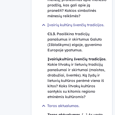
pradžią, kas gali apie ją
pranešti? Kokios simbolinės
mėnesių reikšmės?
Įvairių kultūrų švenčių tradicijos.
C1.3.
Paaiškina tradicijų
panašumus ir skirtumus Galuto
(Išblaškymo) eigoje, gyvenimo
Europoje ypatumus.
Įvairių
kultūrų švenčių tradicijos
.
Kokie litvakų ir lietuvių tradicijų
panašumai ir skirtumai (maistas,
drabužiai, šventės). Ką žydų ir
lietuvių kultūros perėmė viena iš
kitos? Koks litvakų kultūros
santykis su kitomis regiono
etninėmis kultūromis?
Toros aktualumas.
Toros aktualumas
. [...] Ar verta