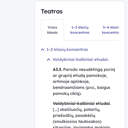
Teatras
Visos
1–2 klasių
3–4 klasių
klasės
koncentras
koncentras
1–2 klasių koncentras
Vaidybiniai-kalbiniai etiudai.
A3.3.
Parodo nesudėtingą porinį
ar grupinį etiudą pamokoje,
artimoje aplinkoje,
bendraamžiams (pvz., baigus
pamokų ciklą).
Vaidybiniai-kalbiniai etiudai.
[...] skaičiuočių, patarlių,
priežodžių, pasakėčių
(smulkiosios tautosakos)
situacijas, lavinantys mokinio