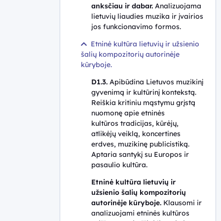
anksčiau ir dabar.
Analizuojama
lietuvių liaudies muzika ir įvairios
jos funkcionavimo formos.
Etninė kultūra lietuvių ir užsienio
šalių kompozitorių autorinėje
kūryboje.
D1.3.
Apibūdina Lietuvos muzikinį
gyvenimą ir kultūrinį kontekstą.
Reiškia kritiniu mąstymu grįstą
nuomonę apie etninės
kultūros tradicijas, kūrėjų,
atlikėjų veiklą, koncertines
erdves, muzikinę publicistiką.
Aptaria santykį su Europos ir
pasaulio kultūra.
Etninė kultūra lietuvių ir
užsienio šalių kompozitorių
autorinėje kūryboje.
Klausomi ir
analizuojami etninės kultūros