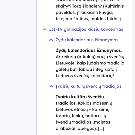
skaityti Torą šiandien? (Kultūrinis
paveldas, įtraukianti knyga,
tikėjimo šaltinis, maldos būdas).
III–IV gimnazijos klasių koncentras
Žydų kalendoriaus išmanymas.
Žydų kalendoriaus išmanymas
.
Ar reikėtų (ir kokių) naujų švenčių
Lietuvoje, kaip judaizmo tradicija
galėtų būti labiau integruota į
Lietuvos švenčių kalendorių?
Įvairių kultūrų švenčių tradicijos.
Įvairių kultūrų švenčių
tradicijos
. Kokios mažesnių
Lietuvos etnosų – karaimų,
totorių, lenkų, baltarusių –
švenčių tradicijos (maistas,
drabužiai, apeigos). [...]