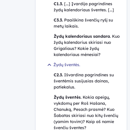
C1.3.
[...] Įvardija pagrindines
Šokis
žydų kalendoriaus šventes. [...]
Menų
C3.3.
Paaiškina švenčių ryšį su
istorija
metų laikais.
Taikomosios
Žydų kalendoriaus sandara
. Kuo
technologijos
žydų kalendorius skiriasi nuo
Grigaliaus? Kokie žydų
Fizinis
kalendoriaus mėnesiai?
ugdymas
Žydų šventės.
Gyvenimo
C2.3.
Išvardina pagrindines su
įgūdžiai
šventėmis susijusias dainas,
Visuomeninis
patiekalus.
ugdymas
Žydų šventės
. Kokia apeigų,
vykdomų per Roš Hašana,
Chanuką, Pesach prasmė? Kuo
Šabatas skiriasi nuo kitų švenčių
(yamim tovim)? Kaip aš namie
švenčiu šventes?