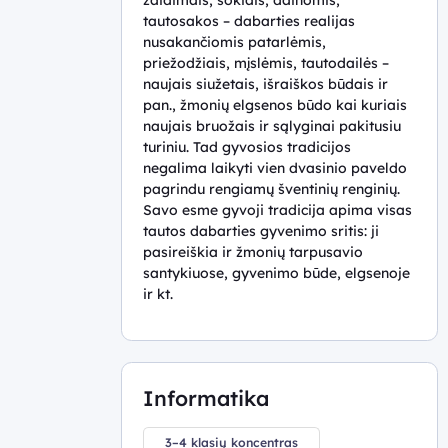
gimtoji
tautosakos – dabarties realijas
kalba ir
nusakančiomis patarlėmis,
literatūra
priežodžiais, mįslėmis, tautodailės –
naujais siužetais, išraiškos būdais ir
Vokiečių
pan., žmonių elgsenos būdo kai kuriais
tautinės
naujais bruožais ir sąlyginai pakitusiu
mažumos
turiniu. Tad gyvosios tradicijos
gimtoji
negalima laikyti vien dvasinio paveldo
kalba ir
pagrindu rengiamų šventinių renginių.
literatūra
Savo esme gyvoji tradicija apima visas
tautos dabarties gyvenimo sritis: ji
Lietuvių
pasireiškia ir žmonių tarpusavio
gestų
santykiuose, gyvenimo būde, elgsenoje
kalba
ir kt.
Užsienio
kalba
(pirmoji)
Informatika
Užsienio
kalba
(antroji)
3–4 klasių koncentras