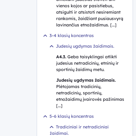
vienos kojos ar pasistiebus,
atsigulti ir atsistoti nesiremiant
rankomis, žaidžiant pusiausvyrą
lavinančius etnožaidimus. [...]
3–4 klasių koncentras
Judesių ugdymas žaidimais.
A4.3.
Geba taisyklingai atlikti
judesius netradicinių, etninių ir
sportinių žaidimų metu.
Judesių ugdymas žaidimais.
Plėtojamas tradicinių,
netradicinių, sportinių,
etnožaidimų įvairovės pažinimas
[...]
5–6 klasių koncentras
Tradiciniai ir netradiciniai
žaidimai.