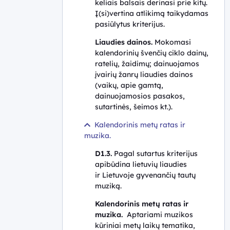
keliais balsais derinasi prie kitų.
Į(si)vertina atlikimą taikydamas
pasiūlytus kriterijus.
Liaudies dainos.
Mokomasi
kalendorinių švenčių ciklo dainų,
ratelių, žaidimų; dainuojamos
įvairių žanrų liaudies dainos
(vaikų, apie gamtą,
dainuojamosios pasakos,
sutartinės, šeimos kt.).
Kalendorinis metų ratas ir
muzika.
D1.3.
Pagal sutartus kriterijus
apibūdina lietuvių liaudies
ir Lietuvoje gyvenančių tautų
muziką.
Kalendorinis metų ratas ir
muzika.
Aptariami muzikos
kūriniai metų laikų tematika,