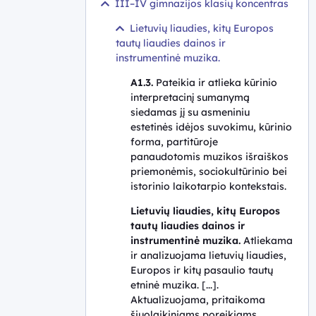
III–IV gimnazijos klasių koncentras
Lietuvių liaudies, kitų Europos
tautų liaudies dainos ir
instrumentinė muzika.
A1.3.
Pateikia ir atlieka kūrinio
interpretacinį sumanymą
siedamas jį su asmeniniu
estetinės idėjos suvokimu, kūrinio
forma, partitūroje
panaudotomis muzikos išraiškos
priemonėmis, sociokultūrinio bei
istorinio laikotarpio kontekstais.
Lietuvių liaudies, kitų Europos
tautų liaudies dainos ir
instrumentinė muzika.
Atliekama
ir analizuojama lietuvių liaudies,
Europos ir kitų pasaulio tautų
etninė muzika. [...].
Aktualizuojama, pritaikoma
šiuolaikiniams poreikiams,