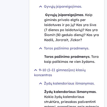
Gyvųjų įsipareigojimas.
Gyvųjų įsipareigojimas
. Kaip
giminės privalo elgtis per
laidotuves ir po jų? Kas yra šiva
(7 dienos po laidotuvių)? Kas yra
Šlomit (30 gedulo dienų)? Kas yra
Kadiš, Jorcrait, Jizkor?
Toros pažinimo pradmenys.
Toros pažinimo pradmenys
. Tora
kaip palikimas ne vien žydams.
9–10 (I–II gimnazijos) klasių
koncentras
Žydų kalendoriaus išmanymas.
Žydų kalendoriaus išmanymas
.
Kokia žydų kalendoriaus
struktūra, priesakas pašventinti
mėnesį, pranešimas apie mėnesio