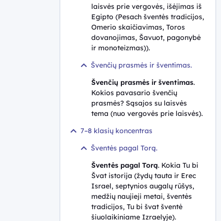
laisvės prie vergovės, išėjimas iš
Egipto (Pesach šventės tradicijos,
Omerio skaičiavimas, Toros
dovanojimas, Šavuot, pagonybė
ir monoteizmas)).
Švenčių prasmės ir šventimas.
Švenčių prasmės ir šventimas
.
Kokios pavasario švenčių
prasmės? Sąsajos su laisvės
tema (nuo vergovės prie laisvės).
7–8 klasių koncentras
Šventės pagal Torą.
Šventės pagal Torą
. Kokia Tu bi
Švat istorija (žydų tauta ir Erec
Israel, septynios augalų rūšys,
medžių naujieji metai, šventės
tradicijos, Tu bi švat šventė
šiuolaikiniame Izraelyje).