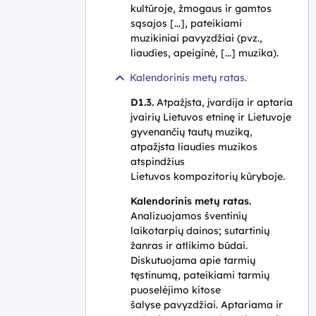
kultūroje, žmogaus ir gamtos
sąsajos [...], pateikiami
muzikiniai pavyzdžiai (pvz.,
liaudies, apeiginė, [...] muzika).
Kalendorinis metų ratas.
D1.3.
Atpažįsta, įvardija ir aptaria
įvairių Lietuvos etninę ir Lietuvoje
gyvenančių tautų muziką,
atpažįsta liaudies muzikos
atspindžius
Lietuvos kompozitorių kūryboje.
Kalendorinis metų ratas.
Analizuojamos šventinių
laikotarpių dainos; sutartinių
žanras ir atlikimo būdai.
Diskutuojama apie tarmių
tęstinumą, pateikiami tarmių
puoselėjimo kitose
šalyse pavyzdžiai. Aptariama ir