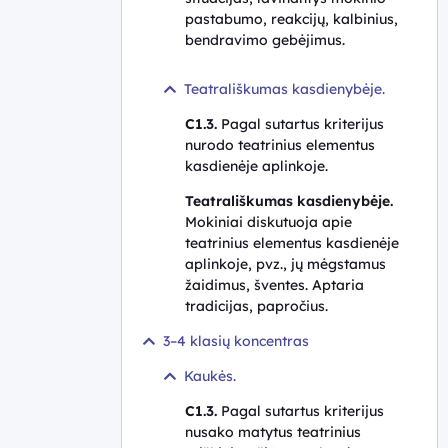
pastabumo, reakcijų, kalbinius,
bendravimo gebėjimus.
Teatrališkumas kasdienybėje.
C1.3.
Pagal sutartus kriterijus
nurodo teatrinius elementus
kasdienėje aplinkoje.
Teatrališkumas kasdienybėje.
Mokiniai diskutuoja apie
teatrinius elementus kasdienėje
aplinkoje, pvz., jų mėgstamus
žaidimus, šventes. Aptaria
tradicijas, papročius.
3–4 klasių koncentras
Kaukės.
C1.3.
Pagal sutartus kriterijus
nusako matytus teatrinius