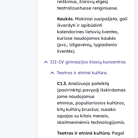
reiškinius, žiūrovų elgesį
teatralizuotuose renginiuose.
Kaukės.
Mokiniai susipažįsta, gali
išvardyti ir apibūdinti
kalendorines lietuvių šventes,
kuriose naudojamos kaukės
(pvz., Užgavėnių, lygiadienio
šventės).
III–IV gimnazijos klasių koncentras
Teatras ir etninė kultūra.
C1.3.
Analizuoja pateiktą
(pasirinktą) pavyzdį išskirdamas
jame naudojamus
etninius, populiariosios kultūros,
kitų kultūrų bruožus; nusako
sąsajas su kitais menais,
skaitmeninėmis technologijomis.
Teatras ir etninė kultūra.
Pagal