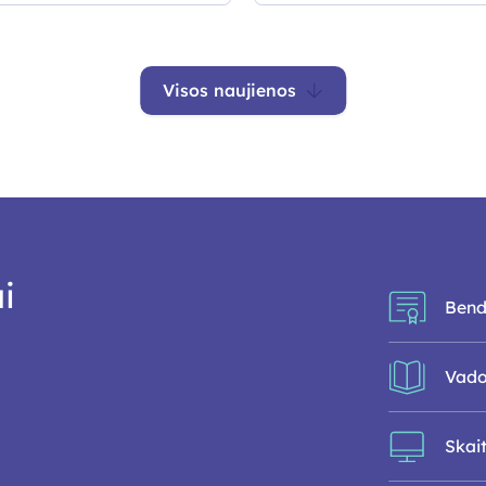
Visos naujienos
i
Bend
Vado
Skai