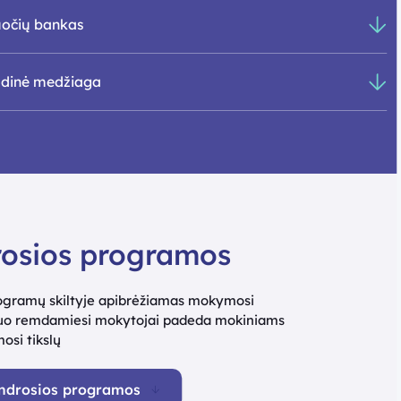
očių bankas
dinė medžiaga
osios programos
ogramų skiltyje apibrėžiamas mokymosi
riuo remdamiesi mokytojai padeda mokiniams
osi tikslų
endrosios programos