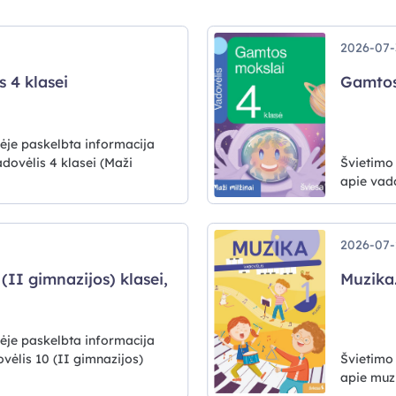
2026-07-
 4 klasei
Gamtos 
ėje paskelbta informacija
dovėlis 4 klasei (Maži
Švietimo
apie vado
2026-07-
 (II gimnazijos) klasei,
Muzika.
ėje paskelbta informacija
vėlis 10 (II gimnazijos)
Švietimo
apie muzi