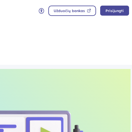
Užduočių bankas
Prisijungti
Neįgaliųjų rėžimas