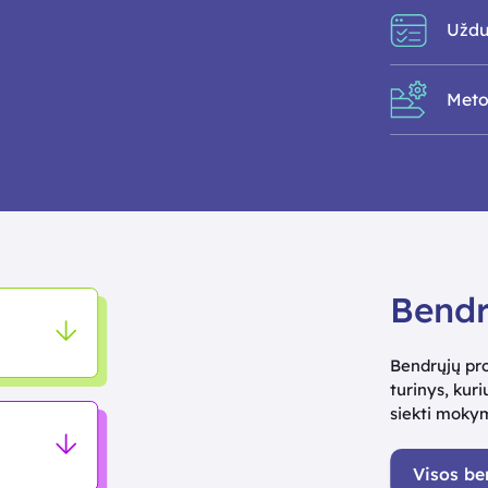
Uždu
Meto
Bendr
Bendrųjų pr
turinys, ku
siekti mokym
Visos b