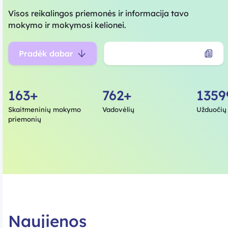
Visos reikalingos priemonės ir informacija tavo
mokymo ir mokymosi kelionei.
Pradėk dabar
Atmintinės mokytojui
163+
762+
1359
Skaitmeninių mokymo
Vadovėlių
Užduočių
priemonių
Naujienos