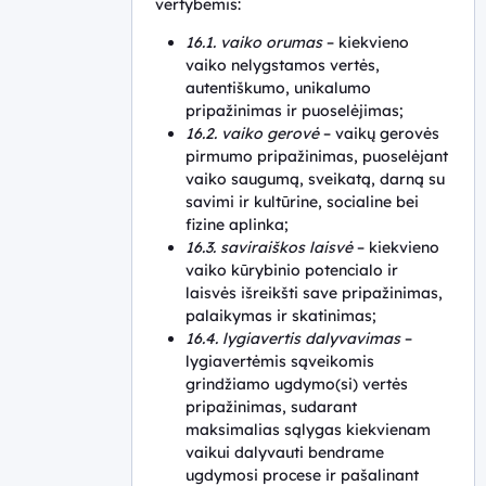
vertybėmis:
16.1. vaiko orumas
– kiekvieno
vaiko nelygstamos vertės,
autentiškumo, unikalumo
pripažinimas ir puoselėjimas;
16.2. vaiko gerovė
– vaikų gerovės
pirmumo pripažinimas, puoselėjant
vaiko saugumą, sveikatą, darną su
savimi ir kultūrine, socialine bei
fizine aplinka;
16.3. saviraiškos laisvė
– kiekvieno
vaiko kūrybinio potencialo ir
laisvės išreikšti save pripažinimas,
palaikymas ir skatinimas;
16.4. lygiavertis dalyvavimas
–
lygiavertėmis sąveikomis
grindžiamo ugdymo(si) vertės
pripažinimas, sudarant
maksimalias sąlygas kiekvienam
vaikui dalyvauti bendrame
ugdymosi procese ir pašalinant