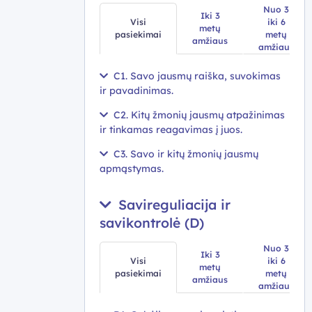
Nuo 3
Iki 3
Visi
iki 6
metų
pasiekimai
metų
amžiaus
amžiaus
C1. Savo jausmų raiška, suvokimas
ir pavadinimas.
C2. Kitų žmonių jausmų atpažinimas
ir tinkamas reagavimas į juos.
C3. Savo ir kitų žmonių jausmų
apmąstymas.
Savireguliacija ir
savikontrolė (D)
Nuo 3
Iki 3
Visi
iki 6
metų
pasiekimai
metų
amžiaus
amžiaus