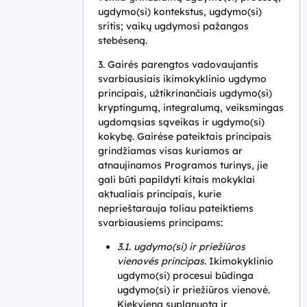
vertinimas
ugdymo(si) kontekstus, ugdymo(si)
sritis; vaikų ugdymosi pažangos
Ištekliai
stebėseną.
3. Gairės parengtos vadovaujantis
svarbiausiais ikimokyklinio ugdymo
principais, užtikrinančiais ugdymo(si)
kryptingumą, integralumą, veiksmingas
ugdomąsias sąveikas ir ugdymo(si)
kokybę. Gairėse pateiktais principais
grindžiamas visas kuriamos ar
atnaujinamos Programos turinys, jie
gali būti papildyti kitais mokyklai
aktualiais principais, kurie
neprieštarauja toliau pateiktiems
svarbiausiems principams:
3.1. ugdymo(si) ir priežiūros
vienovės principas
. Ikimokyklinio
ugdymo(si) procesui būdinga
ugdymo(si) ir priežiūros vienovė.
Kiekviena suplanuota ir