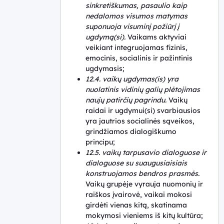
sinkretiškumas, pasaulio kaip
nedalomos visumos matymas
suponuoja visuminį požiūrį į
ugdymą(si).
Vaikams aktyviai
veikiant integruojamas fizinis,
emocinis, socialinis ir pažintinis
ugdymasis;
12.4. vaikų ugdymas(is) yra
nuolatinis vidinių galių plėtojimas
naujų patirčių pagrindu.
Vaikų
raidai ir ugdymui(si) svarbiausios
yra jautrios socialinės sąveikos,
grindžiamos dialogiškumo
principu;
12.5. vaikų tarpusavio dialoguose ir
dialoguose su suaugusiaisiais
konstruojamos bendros prasmės.
Vaikų grupėje vyrauja nuomonių ir
raiškos įvairovė, vaikai mokosi
girdėti vienas kitą, skatinama
mokymosi vieniems iš kitų kultūra;