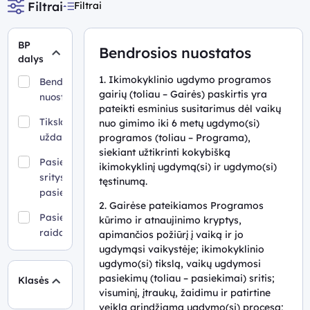
Filtrai
Filtrai
BP
Bendrosios nuostatos
dalys
1. Ikimokyklinio ugdymo programos
Bendrosios
gairių (toliau – Gairės) paskirtis yra
nuostatos
pateikti esminius susitarimus dėl vaikų
Tikslas ir
nuo gimimo iki 6 metų ugdymo(si)
uždaviniai
programos (toliau – Programa),
siekiant užtikrinti kokybišką
Pasiekimų
ikimokyklinį ugdymą(si) ir ugdymo(si)
sritys ir
tęstinumą.
pasiekimai
2. Gairėse pateikiamos Programos
Pasiekimų
kūrimo ir atnaujinimo kryptys,
raida
apimančios požiūrį į vaiką ir jo
ugdymąsi vaikystėje; ikimokyklinio
Mokymo(si)
ugdymo(si) tikslą, vaikų ugdymosi
turinys
pasiekimų (toliau – pasiekimai) sritis;
Klasės
visuminį, įtraukų, žaidimu ir patirtine
Pasiekimų
veikla grindžiamą ugdymo(si) procesą;