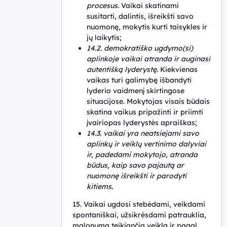
procesus.
Vaikai skatinami
susitarti, dalintis, išreikšti savo
nuomonę, mokytis kurti taisykles ir
jų laikytis;
14.2. demokratiško ugdymo(si)
aplinkoje vaikai atranda ir auginasi
autentišką lyderystę.
Kiekvienas
vaikas turi galimybę išbandyti
lyderio vaidmenį skirtingose
situacijose. Mokytojas visais būdais
skatina vaikus pripažinti ir priimti
įvairiopas lyderystės apraiškas;
14.3. vaikai yra neatsiejami savo
aplinkų ir veiklų vertinimo dalyviai
ir, padedami mokytojo, atranda
būdus, kaip savo pajautą ar
nuomonę išreikšti ir parodyti
kitiems.
15. Vaikai ugdosi stebėdami, veikdami
spontaniškai, užsikrėsdami patrauklia,
malonumą teikiančia veikla ir pagal