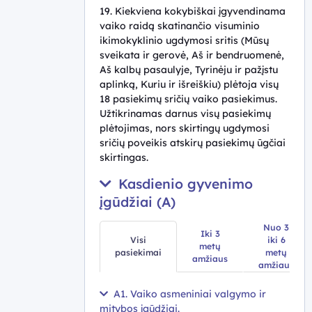
19. Kiekviena kokybiškai įgyvendinama
vaiko raidą skatinančio visuminio
ikimokyklinio ugdymosi sritis (Mūsų
sveikata ir gerovė, Aš ir bendruomenė,
Aš kalbų pasaulyje, Tyrinėju ir pažįstu
aplinką, Kuriu ir išreiškiu) plėtoja visų
18 pasiekimų sričių vaiko pasiekimus.
Užtikrinamas darnus visų pasiekimų
plėtojimas, nors skirtingų ugdymosi
sričių poveikis atskirų pasiekimų ūgčiai
skirtingas.
Kasdienio gyvenimo
įgūdžiai (A)
Nuo 3
Iki 3
Visi
iki 6
metų
pasiekimai
metų
amžiaus
amžiaus
A1. Vaiko asmeniniai valgymo ir
mitybos įgūdžiai.