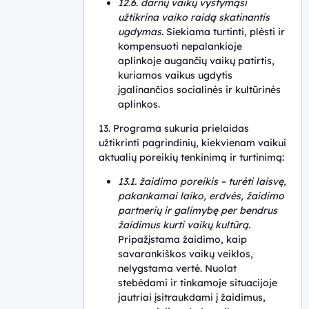
12.6. darnų vaikų vystymąsi
užtikrina vaiko raidą skatinantis
ugdymas.
Siekiama turtinti, plėsti ir
kompensuoti nepalankioje
aplinkoje augančių vaikų patirtis,
kuriamos vaikus ugdytis
įgalinančios socialinės ir kultūrinės
aplinkos.
13. Programa sukuria prielaidas
užtikrinti pagrindinių, kiekvienam vaikui
aktualių poreikių tenkinimą ir turtinimą:
13.1. žaidimo poreikis – turėti laisvę,
pakankamai laiko, erdvės, žaidimo
partnerių ir galimybę per bendrus
žaidimus kurti vaikų kultūrą.
Pripažįstama žaidimo, kaip
savarankiškos vaikų veiklos,
nelygstama vertė. Nuolat
stebėdami ir tinkamoje situacijoje
jautriai įsitraukdami į žaidimus,