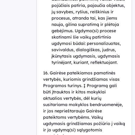
pojūčiais patiria, pajaučia objektus,
jų savybes, ryšius, reiškinius ir
procesus, atranda tai, kas jiems
nauja, gilina supratimą ir plėtoja
gebėjimus. Ugdymo(si) procese
skatinami šie vaikų patirtinio
ugdymosi būdai: personalizuotas,
savivaldus, dialogiškas, judrus,
įkūnytasis ugdymasis, ugdymasis
tyrinėjant, kuriant, reflektuojant.
16. Gairėse pateikiamos pamatinės
vertybės, kuriomis grindžiamas visas
Programos turinys. Į Programą gali
būti įtrauktos ir kitos mokyklai
aktualios vertybės, dėl kurių
susitariama mokyklos bendruomenėje,
ir jos neprieštarauja Gairėse
pateiktoms vertybėms. Vaikų
ugdymasis grindžiamas požiūrio į vaiką
ir jo ugdymą(si) sąlygotomis