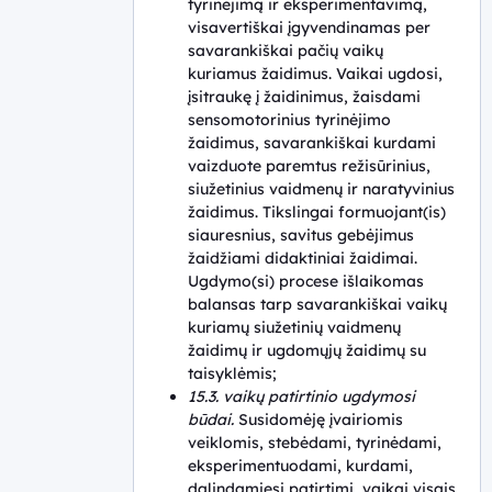
tyrinėjimą ir eksperimentavimą,
visavertiškai įgyvendinamas per
savarankiškai pačių vaikų
kuriamus žaidimus. Vaikai ugdosi,
įsitraukę į žaidinimus, žaisdami
sensomotorinius tyrinėjimo
žaidimus, savarankiškai kurdami
vaizduote paremtus režisūrinius,
siužetinius vaidmenų ir naratyvinius
žaidimus. Tikslingai formuojant(is)
siauresnius, savitus gebėjimus
žaidžiami didaktiniai žaidimai.
Ugdymo(si) procese išlaikomas
balansas tarp savarankiškai vaikų
kuriamų siužetinių vaidmenų
žaidimų ir ugdomųjų žaidimų su
taisyklėmis;
15.3. vaikų patirtinio ugdymosi
būdai.
Susidomėję įvairiomis
veiklomis, stebėdami, tyrinėdami,
eksperimentuodami, kurdami,
dalindamiesi patirtimi, vaikai visais