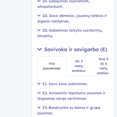
D1. Gebėjimas nusiraminti,
atsipalaiduoti.
D2. Savo dėmesio, jausmų raiškos ir
elgesio valdymas.
D3. Gebėjimas laikytis susitarimų,
taisyklių.
Savivoka ir savigarba (E)
Nuo 3
Iki 3
Visi
iki 6
metų
pasiekimai
metų
amžiaus
amžiaus
E1. Savo kūno pažinimas.
E2. Asmeninio tapatumo jausmas ir
teigiamas savęs vertinimas.
E3. Bendrystės su šeima ir grupe
jausmas.