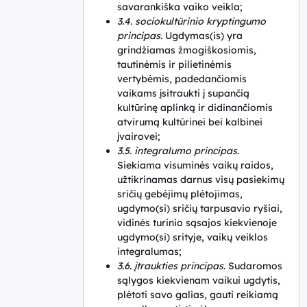
savarankiška vaiko veikla;
3.4. sociokultūrinio kryptingumo
principas
. Ugdymas(is) yra
grindžiamas žmogiškosiomis,
tautinėmis ir pilietinėmis
vertybėmis, padedančiomis
vaikams įsitraukti į supančią
kultūrinę aplinką ir didinančiomis
atvirumą kultūrinei bei kalbinei
įvairovei;
3.5. integralumo principas
.
Siekiama visuminės vaikų raidos,
užtikrinamas darnus visų pasiekimų
sričių gebėjimų plėtojimas,
ugdymo(si) sričių tarpusavio ryšiai,
vidinės turinio sąsajos kiekvienoje
ugdymo(si) srityje, vaikų veiklos
integralumas;
3.6. įtraukties principas
. Sudaromos
sąlygos kiekvienam vaikui ugdytis,
plėtoti savo galias, gauti reikiamą