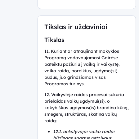
Tikslas ir uždaviniai
Tikslas
11. Kuriant ar atnaujinant mokyklos
Programą vadovaujamasi Gairėse
pateiktu požiūriu į vaiką ir vaikystę,
vaiko raidą, poreikius, ugdymo(si)
būdus, juo grindžiamas visas
Programos turinys.
12. Vaikystėje raidos procesai sukuria
prielaidas vaikų ugdymui(si), o
kokybiškas ugdymas(is) brandina kūną,
smegenų struktūras, skatina vaikų
raidą:
12.1. ankstyvajai vaiko raidai
būdingas spartus netolygus