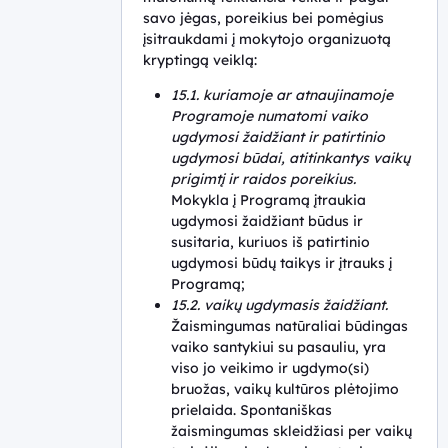
savo jėgas, poreikius bei pomėgius
įsitraukdami į mokytojo organizuotą
kryptingą veiklą:
15.1. kuriamoje ar atnaujinamoje
Programoje numatomi vaiko
ugdymosi žaidžiant ir patirtinio
ugdymosi būdai, atitinkantys vaikų
prigimtį ir raidos poreikius.
Mokykla į Programą įtraukia
ugdymosi žaidžiant būdus ir
susitaria, kuriuos iš patirtinio
ugdymosi būdų taikys ir įtrauks į
Programą;
15.2. vaikų ugdymasis žaidžiant.
Žaismingumas natūraliai būdingas
vaiko santykiui su pasauliu, yra
viso jo veikimo ir ugdymo(si)
bruožas, vaikų kultūros plėtojimo
prielaida. Spontaniškas
žaismingumas skleidžiasi per vaikų