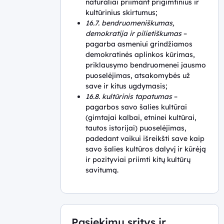
natūraliai priimant prigimtinius ir
kultūrinius skirtumus;
16.7. bendruomeniškumas,
demokratija ir pilietiškumas
–
pagarba asmeniui grindžiamos
demokratinės aplinkos kūrimas,
priklausymo bendruomenei jausmo
puoselėjimas, atsakomybės už
save ir kitus ugdymasis;
16.8. kultūrinis tapatumas
–
pagarbos savo šalies kultūrai
(gimtajai kalbai, etninei kultūrai,
tautos istorijai) puoselėjimas,
padedant vaikui išreikšti save kaip
savo šalies kultūros dalyvį ir kūrėją
ir pozityviai priimti kitų kultūrų
savitumą.
Pasiekimų sritys ir