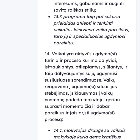
interesams, gabumams ir auginti
savitą raiškos stilių;
13.7. programa taip pat sukuria
prielaidas atliepti ir tenkinti
unikalius kiekvieno vaiko poreikius,
tarp jų ir specialiuosius ugdymosi
poreikius.
14. Vaikai yra aktyvūs ugdymo(si)
turinio ir proceso kūrimo dalyviai,
įsitraukiantys, atliepiantys, siūlantys, ir
taip dalyvaujantys su jų ugdymusi
susijusiuose sprendimuose. Vaikų
reagavimo į ugdymo(si) situacijas
stebėjimas, įsiklausymas į vaikų
nuomonę padeda mokytojui geriau
suprasti momento čia ir dabar
poreikius ir jais grįsti ugdymo(si)
procesą:
14.1. mokytojas drauge su vaikais
mokykloje kuria demokratiškus