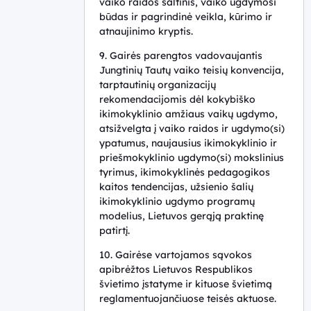
vaiko raidos šaltinis, vaiko ugdymosi
būdas ir pagrindinė veikla, kūrimo ir
atnaujinimo kryptis.
9. Gairės parengtos vadovaujantis
Jungtinių Tautų vaiko teisių konvencija,
tarptautinių organizacijų
rekomendacijomis dėl kokybiško
ikimokyklinio amžiaus vaikų ugdymo,
atsižvelgta į vaiko raidos ir ugdymo(si)
ypatumus, naujausius ikimokyklinio ir
priešmokyklinio ugdymo(si) mokslinius
tyrimus, ikimokyklinės pedagogikos
kaitos tendencijas, užsienio šalių
ikimokyklinio ugdymo programų
modelius, Lietuvos gerąją praktinę
patirtį.
10. Gairėse vartojamos sąvokos
apibrėžtos Lietuvos Respublikos
švietimo įstatyme ir kituose švietimą
reglamentuojančiuose teisės aktuose.