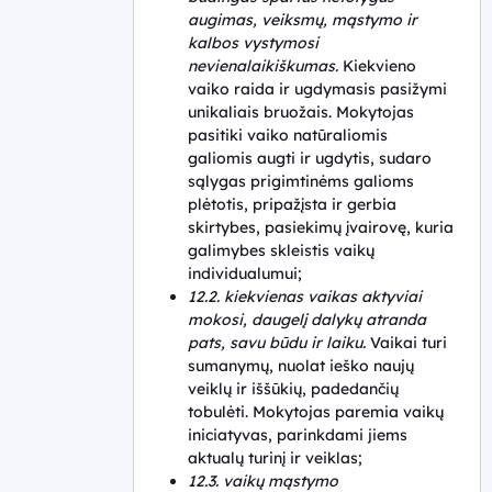
augimas, veiksmų, mąstymo ir
kalbos vystymosi
nevienalaikiškumas.
Kiekvieno
vaiko raida ir ugdymasis pasižymi
unikaliais bruožais. Mokytojas
pasitiki vaiko natūraliomis
galiomis augti ir ugdytis, sudaro
sąlygas prigimtinėms galioms
plėtotis, pripažįsta ir gerbia
skirtybes, pasiekimų įvairovę, kuria
galimybes skleistis vaikų
individualumui;
12.2. kiekvienas vaikas aktyviai
mokosi, daugelį dalykų atranda
pats, savu būdu ir laiku.
Vaikai turi
sumanymų, nuolat ieško naujų
veiklų ir iššūkių, padedančių
tobulėti. Mokytojas paremia vaikų
iniciatyvas, parinkdami jiems
aktualų turinį ir veiklas;
12.3. vaikų mąstymo