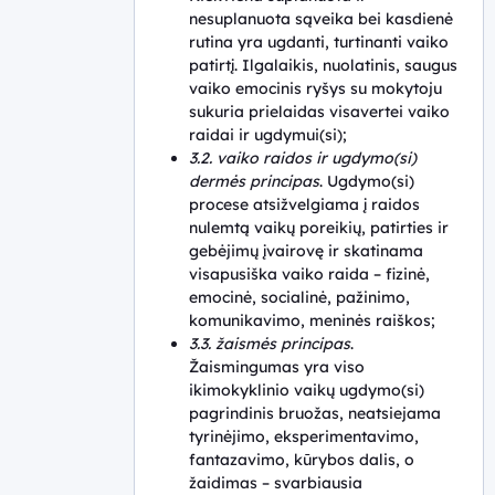
nesuplanuota sąveika bei kasdienė
rutina yra ugdanti, turtinanti vaiko
patirtį. Ilgalaikis, nuolatinis, saugus
vaiko emocinis ryšys su mokytoju
sukuria prielaidas visavertei vaiko
raidai ir ugdymui(si);
3.2. vaiko raidos ir ugdymo(si)
dermės principas
. Ugdymo(si)
procese atsižvelgiama į raidos
nulemtą vaikų poreikių, patirties ir
gebėjimų įvairovę ir skatinama
visapusiška vaiko raida – fizinė,
emocinė, socialinė, pažinimo,
komunikavimo, meninės raiškos;
3.3. žaismės principas
.
Žaismingumas yra viso
ikimokyklinio vaikų ugdymo(si)
pagrindinis bruožas, neatsiejama
tyrinėjimo, eksperimentavimo,
fantazavimo, kūrybos dalis, o
žaidimas – svarbiausia