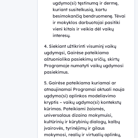
ugdymo(si) tęstinumą ir dermę,
kuriant susitelkusią, kartu
besimokančią bendruomenę. Tėvai
ir mokyklos darbuotojai pasitiki
vieni kitais ir veikia dėl vaikų
interesų.
4. Siekiant užtikrinti visuminį vaikų
ugdymąsi, Gairėse pateikiama
aštuoniolika pasiekimų sričių, skirtų
Programoje numatyti vaikų ugdymosi
pasiekimus.
5. Gairėse pateikiama kuriamai ar
atnaujinamai Programai aktuali nauja
ugdymo(si) aplinkos modeliavimo
kryptis – vaikų ugdymo(si) kontekstų
kūrimas. Pateikiami žaismės,
universalaus dizaino mokymuisi,
kultūrinių ir kūrybinių dialogų, kalbų
įvairovės, tyrinėjimų ir gilaus
mokymosi, realių ir virtualių aplinkų,