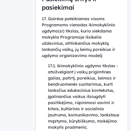
pasiekimai
17. Gairėse pateikiamas visoms
Programoms vienodas ikimokyklinio
ugdymo(si) tikslas, kurio siekdama
mokykla Programoje išsikelia
uždavinius, atitinkančius mokyklą
lankančių vaikų, jų šeimų poreikius ir
ugdymo organizavimo modelį:
17.1. ikimokyklinio ugdymo tikslas -
atsižvelgiant į vaikų prigimtines
galias, patirtį, poreikius, šeimos ir
bendruomenės susitarimus, kurti
lanksčius edukacinius kontekstus,
įgalinančius vaikus išsiugdyti
pasitikėjimo, rūpinimosi savimi ir
kitais, kultūrinio ir socialinio
jautrumo, komunikavimo, lankstaus
mąstymo, kūrybiškumo, mokėjimo
mokytis pradmenis;