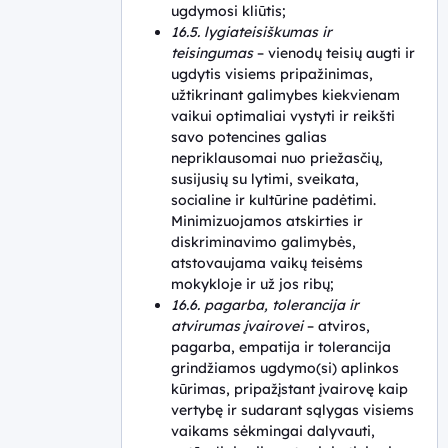
ugdymosi kliūtis;
16.5. lygiateisiškumas ir
teisingumas
– vienodų teisių augti ir
ugdytis visiems pripažinimas,
užtikrinant galimybes kiekvienam
vaikui optimaliai vystyti ir reikšti
savo potencines galias
nepriklausomai nuo priežasčių,
susijusių su lytimi, sveikata,
socialine ir kultūrine padėtimi.
Minimizuojamos atskirties ir
diskriminavimo galimybės,
atstovaujama vaikų teisėms
mokykloje ir už jos ribų;
16.6. pagarba, tolerancija ir
atvirumas įvairovei
– atviros,
pagarba, empatija ir tolerancija
grindžiamos ugdymo(si) aplinkos
kūrimas, pripažįstant įvairovę kaip
vertybę ir sudarant sąlygas visiems
vaikams sėkmingai dalyvauti,