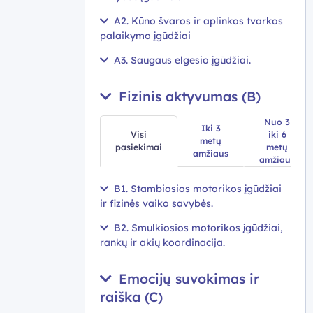
A2. Kūno švaros ir aplinkos tvarkos
palaikymo įgūdžiai
A3. Saugaus elgesio įgūdžiai.
Fizinis aktyvumas (B)
Nuo 3
Iki 3
Visi
iki 6
metų
pasiekimai
metų
amžiaus
amžiaus
B1. Stambiosios motorikos įgūdžiai
ir fizinės vaiko savybės.
B2. Smulkiosios motorikos įgūdžiai,
rankų ir akių koordinacija.
Emocijų suvokimas ir
raiška (C)