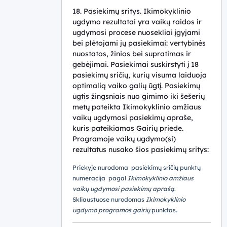
18. Pasiekimų sritys. Ikimokyklinio
ugdymo rezultatai yra vaikų raidos ir
ugdymosi procese nuosekliai įgyjami
bei plėtojami jų pasiekimai: vertybinės
nuostatos, žinios bei supratimas ir
gebėjimai. Pasiekimai suskirstyti į 18
pasiekimų sričių, kurių visuma laiduoja
optimalią vaiko galių ūgtį. Pasiekimų
ūgtis žingsniais nuo gimimo iki šešerių
metų pateikta Ikimokyklinio amžiaus
vaikų ugdymosi pasiekimų apraše,
kuris pateikiamas Gairių priede.
Programoje vaikų ugdymo(si)
rezultatus nusako šios pasiekimų sritys:
Priekyje nurodoma pasiekimų sričių punktų
numeracija pagal
Ikimokyklinio amžiaus
vaikų ugdymosi pasiekimų aprašą
.
Skliaustuose nurodomas
Ikimokyklinio
ugdymo programos gairių
punktas.