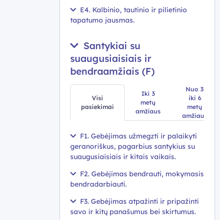
E4. Kalbinio, tautinio ir pilietinio
tapatumo jausmas.
Santykiai su
suaugusiaisiais ir
bendraamžiais (F)
Nuo 3
Iki 3
Visi
iki 6
metų
pasiekimai
metų
amžiaus
amžiaus
F1. Gebėjimas užmegzti ir palaikyti
geranoriškus, pagarbius santykius su
suaugusiaisiais ir kitais vaikais.
F2. Gebėjimas bendrauti, mokymasis
bendradarbiauti.
F3. Gebėjimas atpažinti ir pripažinti
savo ir kitų panašumus bei skirtumus.