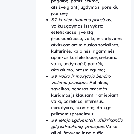
pagalbą, patirti sėkmę,
atsižvelgiant į ugdymosi poreikių
įvairovę;
3.7. kontekstualumo principas
.
Vaikų ugdymas(is) vyksta
estetiškuose, į veiklą
įtraukiančiuose, vaikų iniciatyvoms
atviruose artimiausios socialinės,
kultūrinės, kalbinės ir gamtinės
aplinkos kontekstuose, siekiama
vaikų ugdymo(si) patirčių
aktualumo, prasmingumo;
3.8. vaiko ir mokytojo bendro
veikimo principas
. Aplinkos,
sąveikos, bendros prasmės
kuriamos įsiklausant ir atliepiant
vaikų poreikius, interesus,
iniciatyvas, nuomonę, drauge
priimant sprendimus;
3.9. lėtojo ugdymo(si), užtikrinančio
gilų įsitraukimą, principas
. Vaikai
giliai išgyvena ir pajaučia