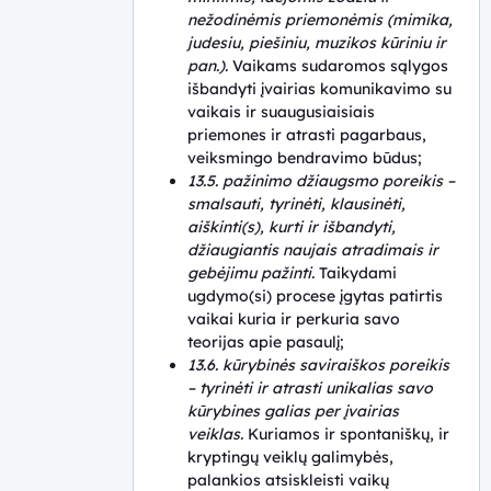
nežodinėmis priemonėmis (mimika,
judesiu, piešiniu, muzikos kūriniu ir
pan.).
Vaikams sudaromos sąlygos
išbandyti įvairias komunikavimo su
vaikais ir suaugusiaisiais
priemones ir atrasti pagarbaus,
veiksmingo bendravimo būdus;
13.5. pažinimo džiaugsmo poreikis –
smalsauti, tyrinėti, klausinėti,
aiškinti(s), kurti ir išbandyti,
džiaugiantis naujais atradimais ir
gebėjimu pažinti.
Taikydami
ugdymo(si) procese įgytas patirtis
vaikai kuria ir perkuria savo
teorijas apie pasaulį;
13.6. kūrybinės saviraiškos poreikis
– tyrinėti ir atrasti unikalias savo
kūrybines galias per įvairias
veiklas.
Kuriamos ir spontaniškų, ir
kryptingų veiklų galimybės,
palankios atsiskleisti vaikų