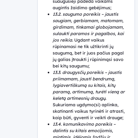
suaugusieji padeda vaikams
augintis žaidimo gebėjimus;
13.2. saugumo poreikis – jaustis
saugiam, gerbiamam, matomam,
girdimam, tinkamai globojamam,
sulaukti paramos ir pagalbos, kai
jos reikia.
Ugdant vaikus
rūpinamasi ne tik užtikrinti jų
saugumą, bet ir juos pačius pagal
jų galias įtraukti į rūpinimąsi savo
bei kitų saugumu;
13.3. draugysčių poreikis – jaustis
priimamam, jausti bendrumą,
lygiavertiškumą su kitais, kitų
paramą, artimumą, turėti vieną ar
keletą artimesnių draugų.
Sukuriama ugdymo(si) aplinka,
skatinanti vaikus tyrinėti ir atrasti,
kaip būti, gyventi ir veikti drauge;
13.4. komunikavimo poreikis –
dalintis su kitais emocijomis,
mintimis, idėjomis žodžiu ir