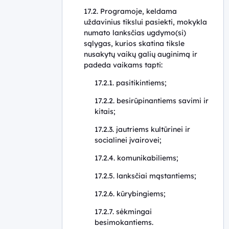
17.2. Programoje, keldama
uždavinius tikslui pasiekti, mokykla
numato lanksčias ugdymo(si)
sąlygas, kurios skatina tiksle
nusakytų vaikų galių auginimą ir
padeda vaikams tapti:
17.2.1. pasitikintiems;
17.2.2. besirūpinantiems savimi ir
kitais;
17.2.3. jautriems kultūrinei ir
socialinei įvairovei;
17.2.4. komunikabiliems;
17.2.5. lanksčiai mąstantiems;
17.2.6. kūrybingiems;
17.2.7. sėkmingai
besimokantiems.