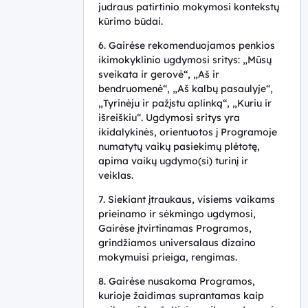
judraus patirtinio mokymosi kontekstų
kūrimo būdai.
6. Gairėse rekomenduojamos penkios
ikimokyklinio ugdymosi sritys: „Mūsų
sveikata ir gerovė“, „Aš ir
bendruomenė“, „Aš kalbų pasaulyje“,
„Tyrinėju ir pažįstu aplinką“, „Kuriu ir
išreiškiu“. Ugdymosi sritys yra
ikidalykinės, orientuotos į Programoje
numatytų vaikų pasiekimų plėtotę,
apima vaikų ugdymo(si) turinį ir
veiklas.
7. Siekiant įtraukaus, visiems vaikams
prieinamo ir sėkmingo ugdymosi,
Gairėse įtvirtinamas Programos,
grindžiamos universalaus dizaino
mokymuisi prieiga, rengimas.
8. Gairėse nusakoma Programos,
kurioje žaidimas suprantamas kaip