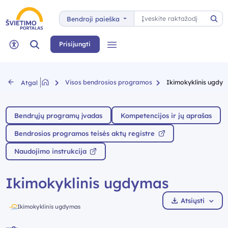
Paieška
Bendroji paieška
Pai
Paieška
Prisijungti
Meniu
Neįgaliųjų rėžimas
Visos bendrosios programos
Ikimokyklinis ugdy
Atgal
Bendrųjų programų įvadas
Kompetencijos ir jų aprašas
Bendrosios programos teisės aktų registre
Naudojimo instrukcija
Ikimokyklinis ugdymas
Atsiųsti
Ikimokyklinis ugdymas