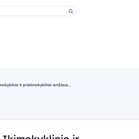
Paieška
mokyklinio ir priešmokyklinio amžiaus...
„Ikimokyklinio ir