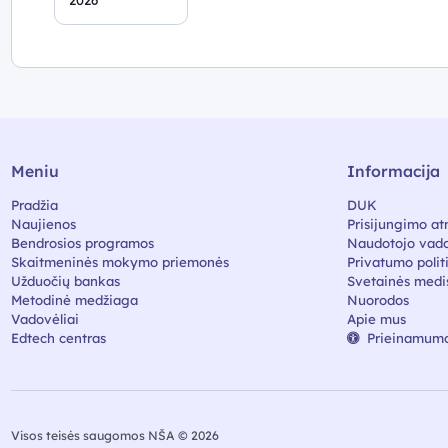
2026
Meniu
Informacija
Pradžia
DUK
Naujienos
Prisijungimo at
Bendrosios programos
Naudotojo vado
Skaitmeninės mokymo priemonės
Privatumo polit
Užduočių bankas
Svetainės medi
Metodinė medžiaga
Nuorodos
Vadovėliai
Apie mus
Edtech centras
Prieinamumo
Visos teisės saugomos NŠA © 2026