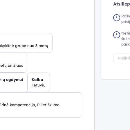
Atsilie
Rašy
pris
Neti
šalin
pask
okyklinė grupė nuo 3 metų
Palikt
metų amžiaus
inių ugdymui
Kalba
lietuvių
rinė kompetencija, Pilietiškumo