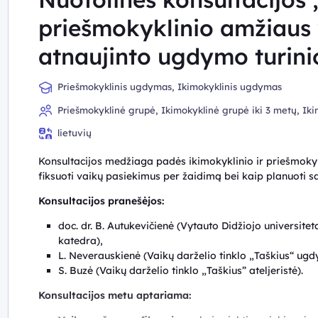
priešmokyklinio amžiaus
atnaujinto ugdymo turin
Priešmokyklinis ugdymas, Ikimokyklinis ugdymas
Priešmokyklinė grupė, Ikimokyklinė grupė iki 3 metų, Ik
lietuvių
Konsultacijos medžiaga padės ikimokyklinio ir priešmokyk
fiksuoti vaikų pasiekimus per žaidimą bei kaip planuoti
Konsultacijos pranešėjos:
doc. dr. B. Autukevičienė (Vytauto Didžiojo universit
katedra),
L. Neverauskienė (Vaikų darželio tinklo „Taškius“ ug
S. Buzė (Vaikų darželio tinklo „Taškius” ateljeristė).
Konsultacijos metu aptariama: