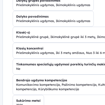
Dalykų grupės pavadinimas
Priešmokyklinis ugdymas, Ikimokyklinis ugdymas
Dalyko pavadinimas
Priešmokyklinis ugdymas, Ikimokyklinis ugdymas
Klasė(-s)
Priešmokyklinė grupė, Ikimokyklinė grupė iki 3 metų, Ikim
Klasių koncentrai
Priešmokyklinis ugdymas, Iki 3 metų amžiaus, Nuo 3 iki 6 
Tinkamumas specialiųjų ugdymosi poreikių turinčių mok
Ne
Bendrojo ugdymo kompetencijos
Komunikavimo kompetencija, Pažinimo kompetencija, Kultū
kompetencija, Kūrybiškumo kompetencija
Sukūrimo metai