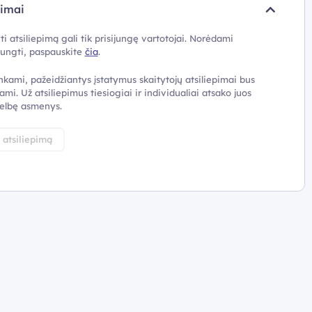
pimai
ti atsiliepimą gali tik prisijungę vartotojai. Norėdami
ijungti, paspauskite
čia
.
nkami, pažeidžiantys įstatymus skaitytojų atsiliepimai bus
ami. Už atsiliepimus tiesiogiai ir individualiai atsako juos
elbę asmenys.
i atsiliepimą