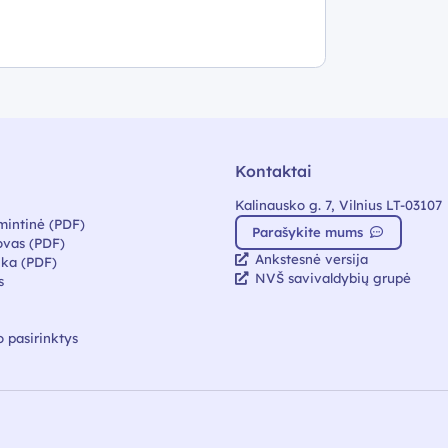
Kontaktai
Kalinausko g. 7, Vilnius LT-03107
mintinė (PDF)
Parašykite mums
vas (PDF)
Ankstesnė versija
ika (PDF)
NVŠ savivaldybių grupė
s
 pasirinktys