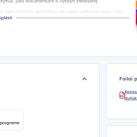
odymus, juos dokumentuoti ir vykdyti stebėseną.
goje, kad priimami sprendimai dėl vaiko ugdymosi kelio būtų
šplėsti
 įvertinti savo pedagoginių sprendimų poveikį vaiko
mų dokumentavimo ir stebėsenos pavyzdžiai.
 Nacionalinės švietimo agentūros
puslapyje >
.
Failai 
Konsu
autuk
 programa