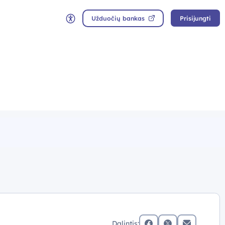
Užduočių bankas
Prisijungti
Neįgaliųjų rėžimas
Dalintis: