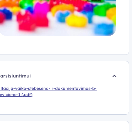
parsisiuntimui
ltacija-vaiko-stebesena-ir-dokumentavimas-b-
eviciene-1 (.pdf)