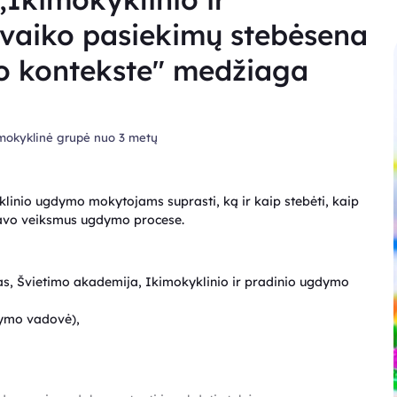
 vaiko pasiekimų stebėsena
io kontekste" medžiaga
imokyklinė grupė nuo 3 metų
linio ugdymo mokytojams suprasti, ką ir kaip stebėti, kaip
 savo veiksmus ugdymo procese.
etas, Švietimo akademija, Ikimokyklinio ir pradinio ugdymo
dymo vadovė),