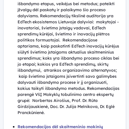
išbandymo etapus, veikėjus bei metodus; pateikti
įžvalgų dėl paskatų ir palaikymo šio proceso
dalyviams. Rekomendacijų tikslinė auditorija yra
EdTech ekosistemos Lietuvoje dalyviai: mokytojai -
inovatoriai, švietimo įstaigų vadovai, EdTech
sprendimų kūrėjai, švietimo ir inovacijų plėtros
politikos formuotojai. Rekomendacijose
aptariama, kaip paskatinti EdTech inovacijų kūrėjus
siūlyti švietimo įstaigoms aktualius skaitmeninius
sprendimus; koks yra išbandymo proceso ciklas bei
jo etapai; kokios yra EdTech sprendimų, skirtų
išbandymui, atrankos organizavimo alternatyvos;
kaip švietimo įstaigoms įsivertinti savo galimybes
dalyvauti išbandymo procese ir jį organizuoti,
kokius taikyti išbandymo metodus. Rekomendacijas
parengė VšĮ Mokyklų tobulinimo centro ekspertų
grupė: Norbertas Airošius, Prof. Dr. Rūta
Girdzijauskienė, Doc. Dr. Julija Melnikova, Dr. Eglė
Pranckūnienė.
Rekomendacijos dėl skaitmeninio mokinių