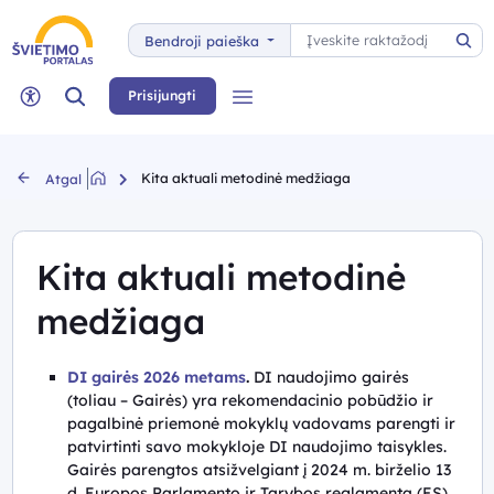
Paieška
Bendroji paieška
Pai
Paieška
Prisijungti
Meniu
Neįgaliųjų rėžimas
Kita aktuali metodinė medžiaga
Atgal
Kita aktuali metodinė
medžiaga
DI gairės 2026 metams
.
DI naudojimo gairės
(toliau – Gairės) yra rekomendacinio pobūdžio ir
pagalbinė priemonė mokyklų vadovams parengti ir
patvirtinti savo mokykloje DI naudojimo taisykles.
Gairės parengtos atsižvelgiant į 2024 m. birželio 13
d. Europos Parlamento ir Tarybos reglamentą (ES)