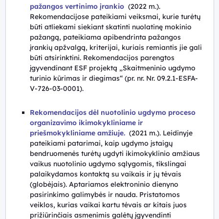
pažangos vertinimo įrankio
(2022 m.).
Rekomendacijose pateikiami veiksmai, kurie turėtų
būti atliekami siekiant skatinti nuolatinę mokinio
pažangą, pateikiama apibendrinta pažangos
įrankių apžvalgą, kriterijai, kuriais remiantis jie gali
būti atsirinktini. Rekomendacijos parengtos
įgyvendinant ESF projektą „Skaitmeninio ugdymo
turinio kūrimas ir diegimas“ (pr. nr. Nr. 09.2.1-ESFA-
V-726-03-0001).
Rekomendacijos dėl nuotolinio ugdymo proceso
organizavimo ikimokykliniame ir
priešmokykliniame amžiuje.
(2021 m.). Leidinyje
pateikiami patarimai, kaip ugdymo įstaigų
bendruomenės turėtų ugdyti ikimokyklinio amžiaus
vaikus nuotolinio ugdymo sąlygomis, tikslingai
palaikydamos kontaktą su vaikais ir jų tėvais
(globėjais). Aptariamos elektroninio dienyno
pasirinkimo galimybės ir nauda. Pristatomos
veiklos, kurias vaikai kartu tėvais ar kitais juos
prižiūrinčiais asmenimis galėtų įgyvendinti