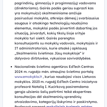
pagrindinių, gimnazijų ir progimnazijų) vadovams
(direktoriams). Gairės padės geriau suprasti kas
yra mokymui(si) skaitmeniniame amžiuje
pasiruošusi mokykla, atkreips dėmesį į svarbiausius
saugaus ir atsakingo technologijų naudojimo
elementus, mokyklai padės įsivertinti dabartinę jos
situaciją, įsivardyti, kokių tikslų šioje srityje
mokykla turi siekti. Gairės parengtos
konsultuojantis su mokyklų vadovais, mokytojais ir
IT administratoriais, kurie atsakė į apklausą
„Skaitmeninis švietimas Jūsų mokykloje“ ir
dalyvavo dirbtuvėse, vykusiose savivaldybėse.
Nacionalinės švietimo agentūros EdTech Centras
2024 m. rugsėjo mėn. atnaujino švietimo portalą
www.emokykla.lt
, kuriuo naudojasi visos Lietuvos
mokyklos. 2023 m. rugsėjį EdTech Centro iniciatyva
profesorė Natalią I. Kucirkovą pasiremdama
gerąja užsienio šalių patirtimi teikė ekspertines
konsultacijas dėl skaitmeninių sprendinių
atvaizdavimo, kategorijų išskyrimo ir paskirstymo.
Profesorė parengė
moksliniais tyrimais grįstas