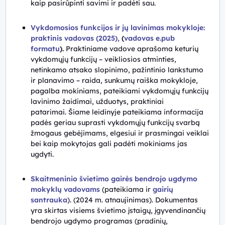
kaip pasirūpinti savimi ir padėti sau.
Vykdomosios funkcijos ir jų lavinimas mokykloje:
praktinis vadovas (2025),
(
vadovas e.pub
formatu
).
Praktiniame vadove aprašoma keturių
vykdomųjų funkcijų – veikliosios atminties,
netinkamo atsako slopinimo, pažintinio lankstumo
ir planavimo – raida, sunkumų raiška mokykloje,
pagalba mokiniams, pateikiami vykdomųjų funkcijų
lavinimo žaidimai, užduotys, praktiniai
patarimai.
Šiame leidinyje pateikiama informacija
padės geriau suprasti vykdomųjų funkcijų svarbą
žmogaus gebėjimams, elgesiui ir prasmingai veiklai
bei kaip mokytojas gali padėti mokiniams jas
ugdyti.
Skaitmeninio švietimo gairės bendrojo ugdymo
mokyklų vadovams
(pateikiama ir
gairių
santrauka
).
(2024 m. atnaujinimas).
Dokumentas
yra skirtas visiems švietimo įstaigų, įgyvendinančių
bendrojo ugdymo programas (pradinių,