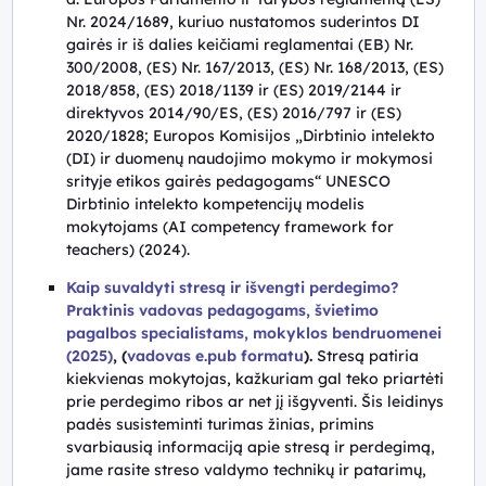
Nr. 2024/1689, kuriuo nustatomos suderintos DI
gairės ir iš dalies keičiami reglamentai (EB) Nr.
300/2008, (ES) Nr. 167/2013, (ES) Nr. 168/2013, (ES)
2018/858, (ES) 2018/1139 ir (ES) 2019/2144 ir
direktyvos 2014/90/ES, (ES) 2016/797 ir (ES)
2020/1828; Europos Komisijos „Dirbtinio intelekto
(DI) ir
duomenų naudojimo mokymo ir mokymosi
srityje etikos gairės pedagogams“ UNESCO
Dirbtinio intelekto kompetencijų modelis
mokytojams (AI competency framework for
teachers) (2024).
Kaip suvaldyti stresą ir išvengti perdegimo?
Praktinis vadovas pedagogams, švietimo
pagalbos specialistams, mokyklos bendruomenei
(2025)
, (
vadovas e.pub formatu
).
Stresą patiria
kiekvienas mokytojas, kažkuriam gal teko priartėti
prie perdegimo ribos ar net jį išgyventi. Šis leidinys
padės susisteminti turimas žinias, primins
svarbiausią informaciją apie stresą ir perdegimą,
jame rasite streso valdymo
technikų
ir patarimų,