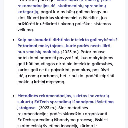
rekomendacijas dėl skaitmeninių sprendimų
kategorijų
,
pagal kurias būtų galima lengviau
klasifikuoti įvairius skaitmeninius išteklius, juo
prižiūrėti ir užtikrinti tinkamą paieškos sistemos
veikimą.
Kaip pasinaudoti dirbtinio intelekto galimybėmis?
Patarimai mokytojams, kurie padės neatsilikti
nuo smalsių mokinių.
(2023 m.). Patarimuose
pateikiami paprasti pavyzdžiai, kuo mokytojams
gali būti naudingos dirbtinio intelekto galimybės,
kurios gali ne tik paįvairinti pamokas, pasiūlyti
idėjų namų darbams, bet ir puikiai padėti stiprinti
mokinių kritinį mąstymą.
Metodinės rekomendacijos, skirtos inovatorių
sukurtų EdTech sprendimų išbandymui švietimo
įstaigose.
(2023 m.).
Šios metodinės
rekomendacijos padės sklandžiau organizuoti
EdTech sprendimų išbandymo procesą, išskirti
skaitmeninių švietimo inovacijų kūrimo ir