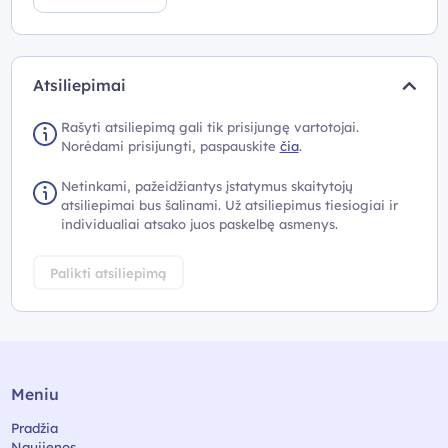
Atsiliepimai
Rašyti atsiliepimą gali tik prisijungę vartotojai.
Norėdami prisijungti, paspauskite
čia
.
Netinkami, pažeidžiantys įstatymus skaitytojų
atsiliepimai bus šalinami. Už atsiliepimus tiesiogiai ir
individualiai atsako juos paskelbę asmenys.
Palikti atsiliepimą
Meniu
Pradžia
Naujienos