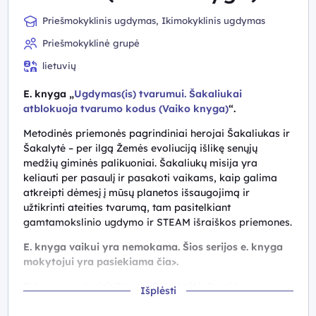
Priešmokyklinis ugdymas, Ikimokyklinis ugdymas
Priešmokyklinė grupė
lietuvių
E. knyga „
Ugdymas(is) tvarumui. Šakaliukai
atblokuoja tvarumo kodus (Vaiko knyga)
“.
Metodinės priemonės pagrindiniai herojai Šakaliukas ir
Šakalytė – per ilgą Žemės evoliuciją išlikę senųjų
medžių giminės palikuoniai. Šakaliukų misija yra
keliauti per pasaulį ir pasakoti vaikams, kaip galima
atkreipti dėmesį į mūsų planetos išsaugojimą ir
užtikrinti ateities tvarumą, tam pasitelkiant
gamtamokslinio ugdymo ir STEAM išraiškos priemones.
E. knyga vaikui yra nemokama. Šios serijos e. knyga
mokytojui yra pasiekiama čia>.
E. knygos autoriai: Renata Bilbokaitė
,
Ingrida
Išplėsti
Donielienė
,
Irma Glincerienė
,
Martynas