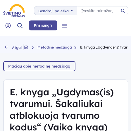
Paieška
Bendroji paieška
Pai
Paieška
Prisijungti
Meniu
Neįgaliųjų rėžimas
Metodinė medžiaga
E. knyga „Ugdymas(is) tvarum
Atgal
Plačiau apie metodinę medžiagą
E. knyga „Ugdymas(is)
tvarumui. Šakaliukai
atblokuoja tvarumo
kodus“ (Vaiko knyga)