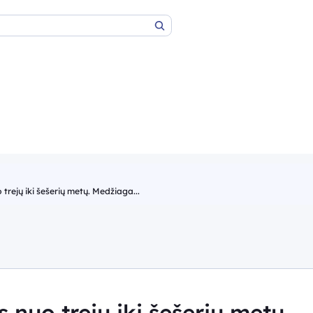
Paieška
trejų iki šešerių metų. Medžiaga...
 nuo trejų iki šešerių metų.