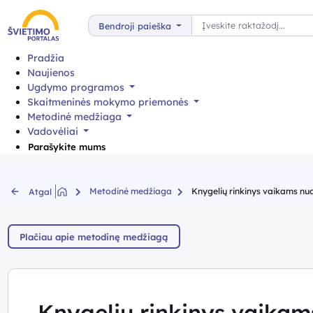
Paieška
Bendroji paieška
Pradžia
Naujienos
Ugdymo programos
Skaitmeninės mokymo priemonės
Metodinė medžiaga
Vadovėliai
Parašykite mums
Metodinė medžiaga
Knygelių rinkinys vaikams nuo 
Atgal
Plačiau apie metodinę medžiagą
Knygelių rinkinys vaikams