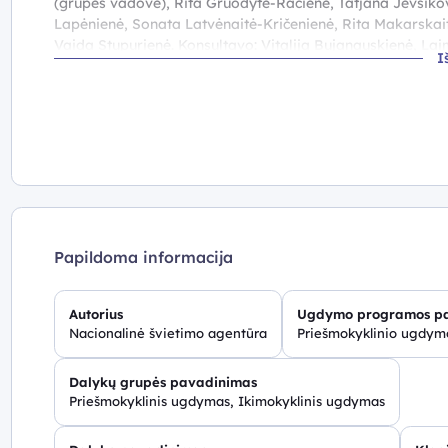
(grupės vadovė), Rita Gruodytė-Račienė, Tatjana Jevsikov
Lapėnienė, Sonata Latvėnaitė-Kričenienė, Rita Makarskaitė
Vaida Stupurienė. Konsultavo: Vitalija Bujanauskienė, La
I
Rekomendacijos ikimokyklinio ugdymo pedagogui, parengto
lėšomis finansuojamą projektą „Inovacijos vaikų darželyje
sporto ministerija, vykdė Nacionalinė švietimo agentūra.
Papildoma informacija
Autorius
Ugdymo programos p
Nacionalinė švietimo agentūra
Priešmokyklinio ugdy
Dalykų grupės pavadinimas
Priešmokyklinis ugdymas, Ikimokyklinis ugdymas