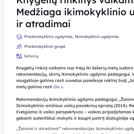
Medžiaga ikimokyklinio
ir atradimai
Priešmokyklinis ugdymas, Ikimokyklinis ugdymas
Priešmokyklinė grupė
lietuvių
Knygelių rinkinį vaikams nuo trejų iki šešerių metų sudaro
rekomendacijų, skirtų ikimokyklinio ugdymo pedagogui. 
saugykloje galima rasti suvedus paieškoje raktinį žodį „ža
metų galima rasti
čia >
.
Rekomendacijų ikimokyklinio ugdymo pedagogui „Žaismė i
Ikimokyklinio amžiaus vaikų pasiekimų aprašą (2014). 
žvelgiama iš vaiko perspektyvos – vaikas pripažįstamas kai
gebanti autentiškai mokytis ir kaupti patirtį dialoginėje s
„Žaismė ir atradimai“ rekomendacijas ikimokyklinio ugd