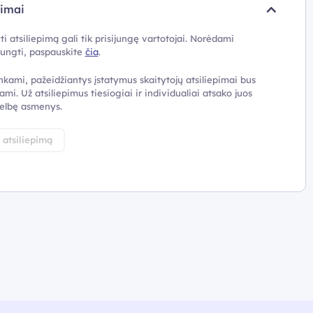
pimai
ti atsiliepimą gali tik prisijungę vartotojai. Norėdami
ijungti, paspauskite
čia
.
nkami, pažeidžiantys įstatymus skaitytojų atsiliepimai bus
ami. Už atsiliepimus tiesiogiai ir individualiai atsako juos
elbę asmenys.
i atsiliepimą