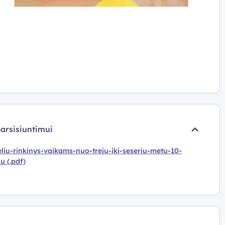
parsisiuntimui
liu-rinkinys-vaikams-nuo-treju-iki-seseriu-metu-10-
iu (.pdf)