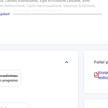
a, Leonas Kleniauskas, Eglė Krivickaitė-Leišienė, Asta
-Petkevičienė, Ligita Neverauskienė, Viktorija Sičiūnienė,
imutė Jankauskienė, Edita Maščinskaitė.
šplėsti
s ir išleistos įgyvendinant Europos socialinio fondo
“. Projektą inicijavo Lietuvos Respublikos švietimo, mokslo ir
Failai 
Knyge
avadinimas
leidin
mo programa