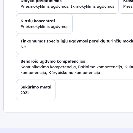
Dalyko pavadinimas
Klasė
Priešmokyklinis ugdymas, Ikimokyklinis ugdymas
Prie
Klasių koncentrai
Priešmokyklinis ugdymas
Tinkamumas specialiųjų ugdymosi poreikių turinčių mok
Ne
Bendrojo ugdymo kompetencijos
Komunikavimo kompetencija, Pažinimo kompetencija, Kultū
kompetencija, Kūrybiškumo kompetencija
Sukūrimo metai
2021