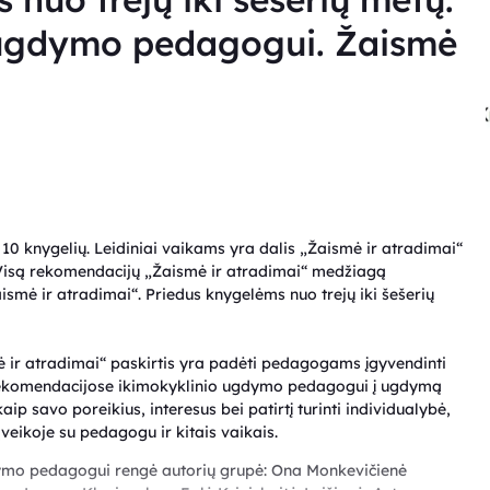
 ugdymo pedagogui. Žaismė
 10 knygelių. Leidiniai vaikams yra dalis „Žaismė ir atradimai“
Visą rekomendacijų „Žaismė ir atradimai“ medžiagą
ismė ir atradimai“. Priedus knygelėms nuo trejų iki šešerių
r atradimai“ paskirtis yra padėti pedagogams įgyvendinti
Rekomendacijose ikimokyklinio ugdymo pedagogui į ugdymą
p savo poreikius, interesus bei patirtį turinti individualybė,
ąveikoje su pedagogu ir kitais vaikais.
ymo pedagogui rengė autorių grupė: Ona Monkevičienė