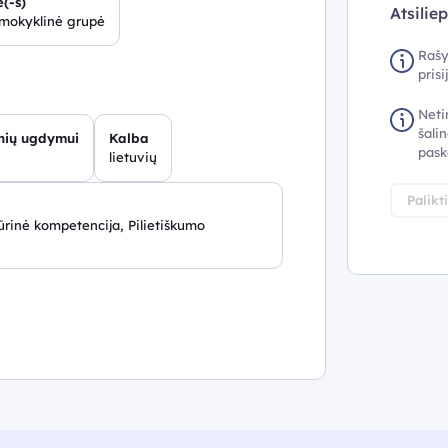
(-s)
Atsilie
šmokyklinė grupė
Rašy
pris
Neti
šalin
inių ugdymui
Kalba
pask
lietuvių
Palikt
rinė kompetencija, Pilietiškumo