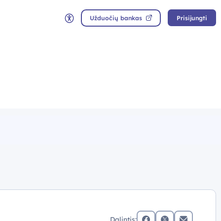
Užduočių bankas
Prisijungti
Neįgaliųjų rėžimas
Dalintis: