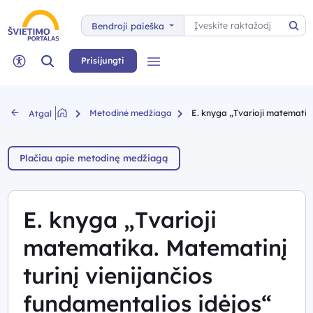
Paieška
Bendroji paieška
Pai
Paieška
Prisijungti
Meniu
Neįgaliųjų rėžimas
Metodinė medžiaga
E. knyga „Tvarioji matematika.
Atgal
Plačiau apie metodinę medžiagą
E. knyga „Tvarioji
matematika. Matematinį
turinį vienijančios
fundamentalios idėjos“