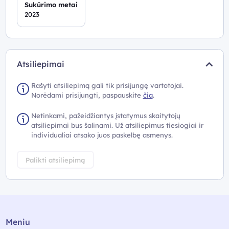
Sukūrimo metai
2023
Atsiliepimai
Rašyti atsiliepimą gali tik prisijungę vartotojai.
Norėdami prisijungti, paspauskite
čia
.
Netinkami, pažeidžiantys įstatymus skaitytojų
atsiliepimai bus šalinami. Už atsiliepimus tiesiogiai ir
individualiai atsako juos paskelbę asmenys.
Palikti atsiliepimą
Meniu