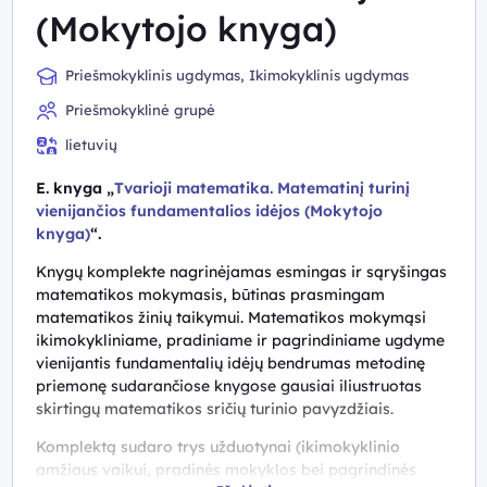
(Mokytojo knyga)
Priešmokyklinis ugdymas, Ikimokyklinis ugdymas
Priešmokyklinė grupė
lietuvių
E. knyga „
Tvarioji matematika. Matematinį turinį
vienijančios fundamentalios idėjos (Mokytojo
knyga)
“.
Knygų komplekte nagrinėjamas esmingas ir sąryšingas
matematikos mokymasis, būtinas prasmingam
matematikos žinių taikymui. Matematikos mokymąsi
ikimokykliniame, pradiniame ir pagrindiniame ugdyme
vienijantis fundamentalių idėjų bendrumas metodinę
priemonę sudarančiose knygose gausiai iliustruotas
skirtingų matematikos sričių turinio pavyzdžiais.
Komplektą sudaro trys užduotynai (ikimokyklinio
amžiaus vaikui, pradinės mokyklos bei pagrindinės