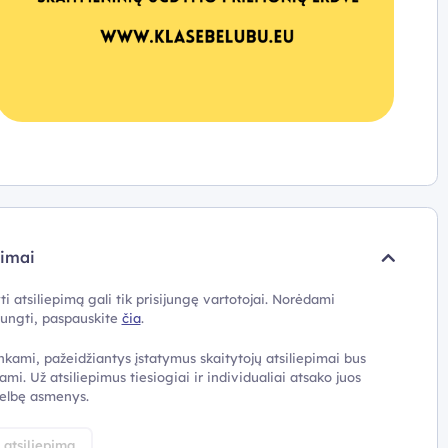
pimai
ti atsiliepimą gali tik prisijungę vartotojai. Norėdami
ijungti, paspauskite
čia
.
nkami, pažeidžiantys įstatymus skaitytojų atsiliepimai bus
ami. Už atsiliepimus tiesiogiai ir individualiai atsako juos
elbę asmenys.
i atsiliepimą