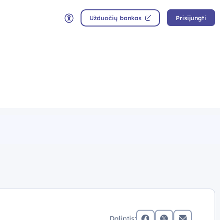
Užduočių bankas
Prisijungti
Neįgaliųjų rėžimas
Dalintis: