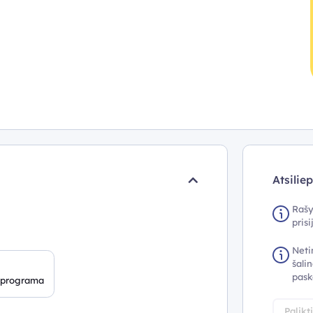
Atsilie
Rašy
pris
Neti
šalin
pask
 programa
Palikt