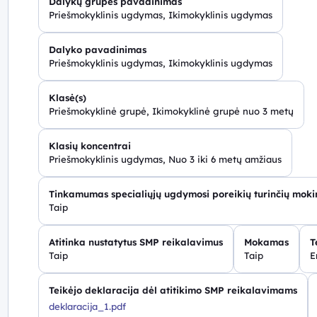
Dalykų grupės pavadinimas
Priešmokyklinis ugdymas, Ikimokyklinis ugdymas
Dalyko pavadinimas
Priešmokyklinis ugdymas, Ikimokyklinis ugdymas
Klasė(s)
Priešmokyklinė grupė, Ikimokyklinė grupė nuo 3 metų
Klasių koncentrai
Priešmokyklinis ugdymas, Nuo 3 iki 6 metų amžiaus
Tinkamumas specialiųjų ugdymosi poreikių turinčių mok
Taip
Atitinka nustatytus SMP reikalavimus
Mokamas
T
Taip
Taip
E
Teikėjo deklaracija dėl atitikimo SMP reikalavimams
deklaracija_1.pdf