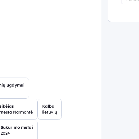
inių ugdymui
eikėjas
Kalba
rnesta Narmontė
lietuvių
Sukūrimo metai
2024