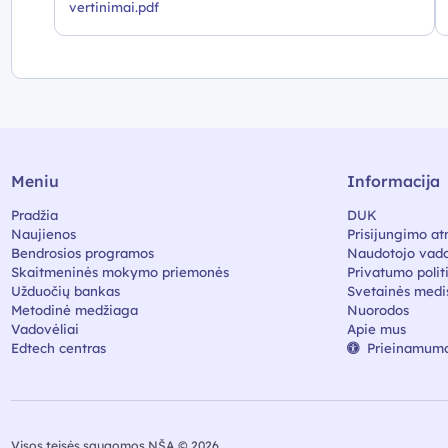
vertinimai.pdf
Meniu
Informacija
Pradžia
DUK
Naujienos
Prisijungimo at
Bendrosios programos
Naudotojo vado
Skaitmeninės mokymo priemonės
Privatumo polit
Užduočių bankas
Svetainės medi
Metodinė medžiaga
Nuorodos
Vadovėliai
Apie mus
Edtech centras
Prieinamumo
Visos teisės saugomos NŠA © 2026