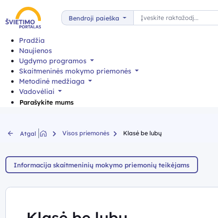
Paieška
Bendroji paieška
Pradžia
Naujienos
Ugdymo programos
Skaitmeninės mokymo priemonės
Metodinė medžiaga
Vadovėliai
Parašykite mums
Visos priemonės
Klasė be lubų
Atgal
Informacija skaitmeninių mokymo priemonių teikėjams
Klasė be lubų