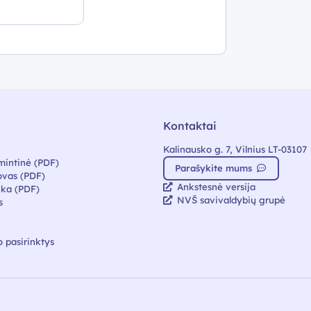
Kontaktai
Kalinausko g. 7, Vilnius LT-03107
mintinė (PDF)
Parašykite mums
vas (PDF)
Ankstesnė versija
ika (PDF)
NVŠ savivaldybių grupė
s
 pasirinktys