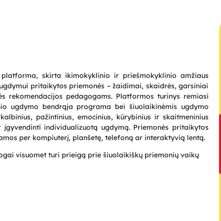
latforma, skirta ikimokyklinio ir priešmokyklinio amžiaus
 ugdymui pritaikytos priemonės – žaidimai, skaidrės, garsiniai
inės rekomendacijos pedagogams. Platformos turinys remiasi
inio ugdymo bendrąja programa bei šiuolaikinėmis ugdymo
lbinius, pažintinius, emocinius, kūrybinius ir skaitmeninius
įgyvendinti individualizuotą ugdymą. Priemonės pritaikytos
mos per kompiuterį, planšetę, telefoną ar interaktyvią lentą.
ai visuomet turi prieigą prie šiuolaikiškų priemonių vaikų