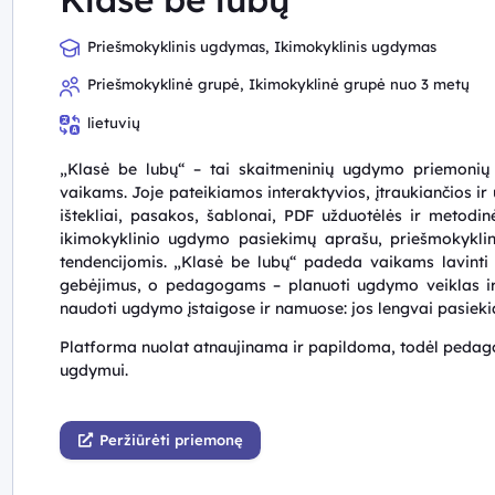
Priešmokyklinis ugdymas, Ikimokyklinis ugdymas
Priešmokyklinė grupė, Ikimokyklinė grupė nuo 3 metų
lietuvių
„Klasė be lubų“ – tai skaitmeninių ugdymo priemonių p
vaikams. Joje pateikiamos interaktyvios, įtraukiančios ir
ištekliai, pasakos, šablonai, PDF užduotėlės ir metod
ikimokyklinio ugdymo pasiekimų aprašu, priešmokykl
tendencijomis. „Klasė be lubų“ padeda vaikams lavinti ka
gebėjimus, o pedagogams – planuoti ugdymo veiklas ir 
naudoti ugdymo įstaigose ir namuose: jos lengvai pasiekia
Platforma nuolat atnaujinama ir papildoma, todėl pedagog
ugdymui.
Peržiūrėti priemonę