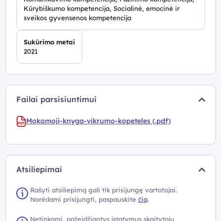
Kūrybiškumo kompetencija, Socialinė, emocinė ir
sveikos gyvensenos kompetencija
Sukūrimo metai
2021
Failai parsisiuntimui
Mokomoji-knyga-vikrumo-kopeteles (.pdf)
Atsiliepimai
Rašyti atsiliepimą gali tik prisijungę vartotojai.
Norėdami prisijungti, paspauskite
čia
.
Netinkami, pažeidžiantys įstatymus skaitytojų