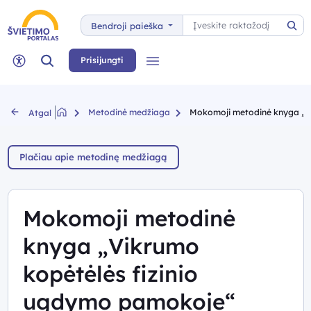
Paieška
Bendroji paieška
Pai
Paieška
Prisijungti
Meniu
Neįgaliųjų rėžimas
Metodinė medžiaga
Mokomoji metodinė knyga „V
Atgal
Plačiau apie metodinę medžiagą
Mokomoji metodinė
knyga „Vikrumo
kopėtėlės fizinio
ugdymo pamokoje“