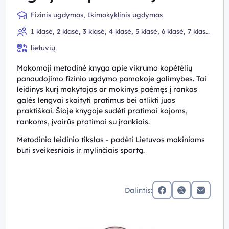
Fizinis ugdymas, Ikimokyklinis ugdymas
1 klasė, 2 klasė, 3 klasė, 4 klasė, 5 klasė, 6 klasė, 7 klasė,
8 klasė, 9 (I gimnazijos) klasė, 10 (II gimnazijos) klasė
lietuvių
Mokomoji metodinė knyga apie vikrumo kopėtėlių
panaudojimo fizinio ugdymo pamokoje galimybes. Tai
leidinys kurį mokytojas ar mokinys paėmęs į rankas
galės lengvai skaityti pratimus bei atlikti juos
praktiškai. Šioje knygoje sudėti pratimai kojoms,
rankoms, įvairūs pratimai su įrankiais.
Metodinio leidinio tikslas - padėti Lietuvos mokiniams
būti sveikesniais ir mylinčiais sportą.
Dalintis:
facebook
x (twitter)
Elektronin