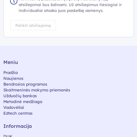
atsiliepimai bus šalinami. Už atsiliepimus tiesiogiai ir
individualiai atsako juos paskelbę asmenys.
Palikti atsiliepimą
Meniu
Pradžia
Naujienos
Bendrosios programos
Skaitmeninės mokymo priemonės
Užduočių bankas
Metodinė medžiaga
Vadovėliai
Edtech centras
Informacija
DUK