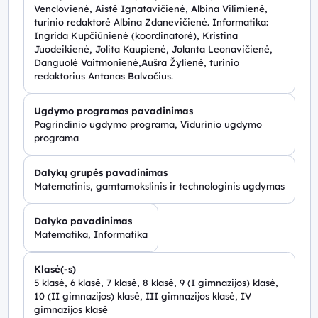
Venclovienė, Aistė Ignatavičienė, Albina Vilimienė,
turinio redaktorė Albina Zdanevičienė. Informatika:
Ingrida Kupčiūnienė (koordinatorė), Kristina
Juodeikienė, Jolita Kaupienė, Jolanta Leonavičienė,
Danguolė Vaitmonienė,Aušra Žylienė, turinio
redaktorius Antanas Balvočius.
Ugdymo programos pavadinimas
Pagrindinio ugdymo programa, Vidurinio ugdymo
programa
Dalykų grupės pavadinimas
Matematinis, gamtamokslinis ir technologinis ugdymas
Dalyko pavadinimas
Matematika, Informatika
Klasė(-s)
5 klasė, 6 klasė, 7 klasė, 8 klasė, 9 (I gimnazijos) klasė,
10 (II gimnazijos) klasė, III gimnazijos klasė, IV
gimnazijos klasė