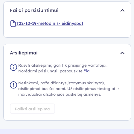
Failai parsisiuntimui
T22-10-19-metodinis-leidinyspdf
Atsiliepimai
Rašyti atsiliepimą gali tik prisijungę vartotojai.
Norėdami prisijungti, paspauskite
čia
.
Netinkami, pažeidžiantys įstatymus skaitytojų
atsiliepimai bus šalinami. Už atsiliepimus tiesiogiai ir
individualiai atsako juos paskelbę asmenys.
Palikti atsiliepimą