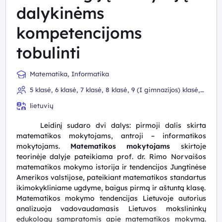
dalykinėms
kompetencijoms
tobulinti
Matematika, Informatika
5 klasė, 6 klasė, 7 klasė, 8 klasė, 9 (I gimnazijos) klasė,
10 (II gimnazijos) klasė, III gimnazijos klasė, IV gimnazijos
lietuvių
klasė
Leidinį sudaro dvi dalys: pirmoji dalis skirta
matematikos mokytojams, antroji – informatikos
mokytojams.
Matematikos mokytojams
skirtoje
teorinėje dalyje pateikiama prof. dr. Rimo Norvaišos
matematikos mokymo istorija ir tendencijos Jungtinėse
Amerikos valstijose, pateikiant matematikos standartus
ikimokykliniame ugdyme, baigus pirmą ir aštuntą klasę.
Matematikos mokymo tendencijas Lietuvoje autorius
analizuoja vadovaudamasis Lietuvos mokslininkų
edukologų sampratomis apie matematikos mokymą.