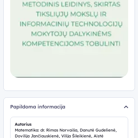
pažintinius gebėjimus, leidžiančio įveikti skaitmeninio
amžiaus iššūkius, ugdymą. Mokytojams pateikiama
teorinė ir praktinė medžiaga.
Papildoma informacija
Autorius
Matematika: dr. Rimas Norvaiša, Danutė Gudelienė,
Dovilija Jančiauskienė, Vilija Šileikienė, Aistė