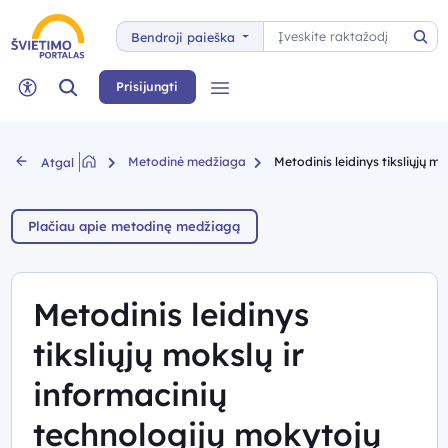
Paieška
Bendroji paieška
Pai
Paieška
Prisijungti
Meniu
Neįgaliųjų rėžimas
Metodinė medžiaga
Metodinis leidinys tiksliųjų mo
Atgal
Plačiau apie metodinę medžiagą
Metodinis leidinys
tiksliųjų mokslų ir
informacinių
technologijų mokytojų