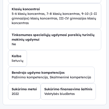
Klasių koncentrai
5–6 klasių koncentras, 7–8 klasių koncentras, 9–10 (I–II
gimnazijos) klasių koncentras, III–IV gimnazijos klasių
koncentras
Tinkamumas specialiųjų ugdymosi poreikių turinčių
mokinių ugdymui
Ne
Kalba
lietuvių
Bendrojo ugdymo kompetencijos
Pažinimo kompetencija, Skaitmeninė kompetencija
Sukūrimo metai
Sukūrimo finansavimo šaltinis
2022
Valstybės biudžetas