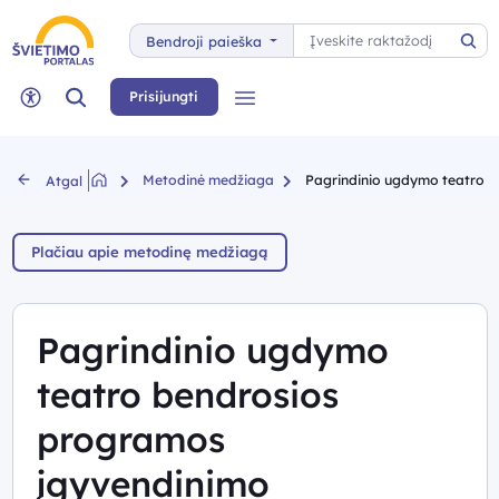
Paieška
Bendroji paieška
Pai
Paieška
Prisijungti
Meniu
Neįgaliųjų rėžimas
Metodinė medžiaga
Pagrindinio ugdymo teatro b
Atgal
Plačiau apie metodinę medžiagą
Pagrindinio ugdymo
teatro bendrosios
programos
įgyvendinimo