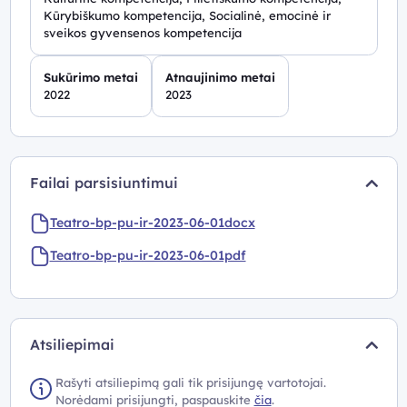
Kūrybiškumo kompetencija, Socialinė, emocinė ir
sveikos gyvensenos kompetencija
Sukūrimo metai
Atnaujinimo metai
2022
2023
Failai parsisiuntimui
Teatro-bp-pu-ir-2023-06-01docx
Teatro-bp-pu-ir-2023-06-01pdf
Atsiliepimai
Rašyti atsiliepimą gali tik prisijungę vartotojai.
Norėdami prisijungti, paspauskite
čia
.