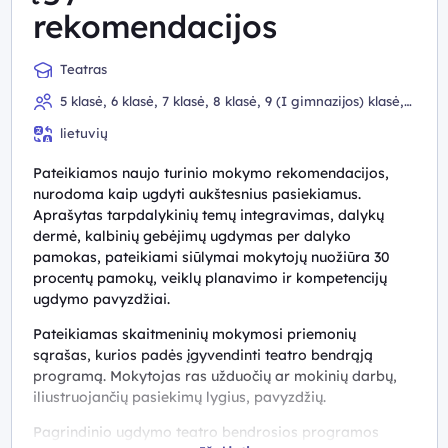
rekomendacijos
Teatras
5 klasė, 6 klasė, 7 klasė, 8 klasė, 9 (I gimnazijos) klasė,
10 (II gimnazijos) klasė
lietuvių
Pateikiamos naujo turinio mokymo rekomendacijos,
nurodoma kaip ugdyti aukštesnius pasiekiamus.
Aprašytas tarpdalykinių temų integravimas, dalykų
dermė, kalbinių gebėjimų ugdymas per dalyko
pamokas, pateikiami siūlymai mokytojų nuožiūra 30
procentų pamokų, veiklų planavimo ir kompetencijų
ugdymo pavyzdžiai.
Pateikiamas skaitmeninių mokymosi priemonių
sąrašas, kurios padės įgyvendinti teatro bendrąją
programą. Mokytojas ras užduočių ar mokinių darbų,
iliustruojančių pasiekimų lygius, pavyzdžių.
Pagrindinio ugdymo teatro bendrosios programos