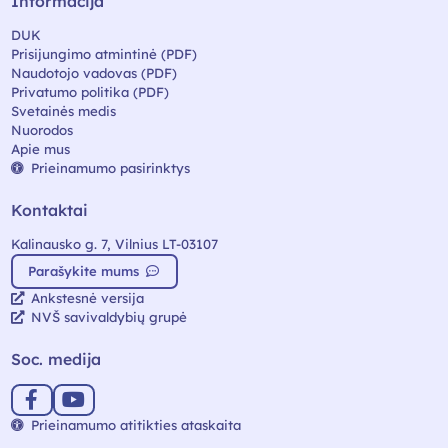
Informacija
DUK
Prisijungimo atmintinė (PDF)
Naudotojo vadovas (PDF)
Privatumo politika (PDF)
Svetainės medis
Nuorodos
Apie mus
Prieinamumo pasirinktys
Kontaktai
Kalinausko g. 7, Vilnius LT-03107
Parašykite mums
Ankstesnė versija
NVŠ savivaldybių grupė
Soc. medija
Prieinamumo atitikties ataskaita