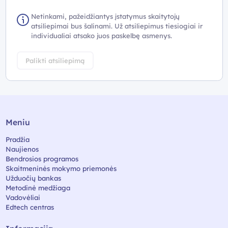
Netinkami, pažeidžiantys įstatymus skaitytojų
atsiliepimai bus šalinami. Už atsiliepimus tiesiogiai ir
individualiai atsako juos paskelbę asmenys.
Palikti atsiliepimą
Meniu
Pradžia
Naujienos
Bendrosios programos
Skaitmeninės mokymo priemonės
Užduočių bankas
Metodinė medžiaga
Vadovėliai
Edtech centras