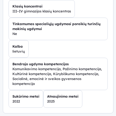
Klasių koncentrai
III–IV gimnazijos klasių koncentras
Tinkamumas specialiųjų ugdymosi poreikių turinčių
mokinių ugdymui
Ne
Kalba
lietuvių
Bendrojo ugdymo kompetencijos
Komunikavimo kompetencija, Pažinimo kompetencija,
Kultūrinė kompetencija, Kūrybiškumo kompetencija,
Socialinė, emocinė ir sveikos gyvensenos
kompetencija
Sukūrimo metai
Atnaujinimo metai
2022
2025