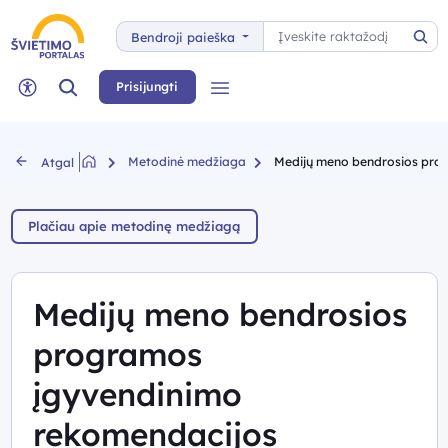
Paieška
Bendroji paieška
Pai
Paieška
Prisijungti
Meniu
Neįgaliųjų rėžimas
Metodinė medžiaga
Medijų meno bendrosios pro
Atgal
Plačiau apie metodinę medžiagą
Medijų meno bendrosios
programos
įgyvendinimo
rekomendacijos