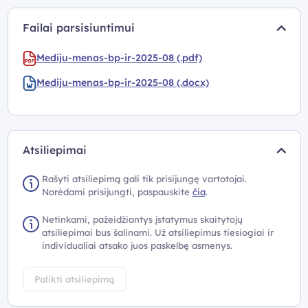
Failai parsisiuntimui
Mediju-menas-bp-ir-2025-08 (.pdf)
Mediju-menas-bp-ir-2025-08 (.docx)
Atsiliepimai
Rašyti atsiliepimą gali tik prisijungę vartotojai.
Norėdami prisijungti, paspauskite
čia
.
Netinkami, pažeidžiantys įstatymus skaitytojų
atsiliepimai bus šalinami. Už atsiliepimus tiesiogiai ir
individualiai atsako juos paskelbę asmenys.
Palikti atsiliepimą