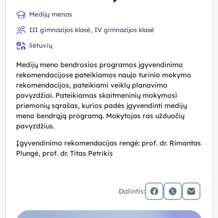
Medijų menas
III gimnazijos klasė, IV gimnazijos klasė
lietuvių
Medijų meno bendrosios programos įgyvendinimo
rekomendacijose pateikiamos naujo turinio mokymo
rekomendacijos, pateikiami veiklų planavimo
pavyzdžiai. Pateikiamas skaitmeninių mokymosi
priemonių sąrašas, kurios padės įgyvendinti medijų
meno bendrąją programą. Mokytojas ras užduočių
pavyzdžius.
Įgyvendinimo rekomendacijas rengė: prof. dr. Rimantas
Plungė, prof. dr. Titas Petrikis
Dalintis:
facebook
x (twitter)
Elektronin