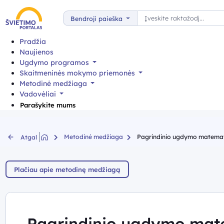
Paieška
Bendroji paieška
Pradžia
Naujienos
Ugdymo programos
Skaitmeninės mokymo priemonės
Metodinė medžiaga
Vadovėliai
Parašykite mums
Metodinė medžiaga
Pagrindinio ugdymo matemati
Atgal
Plačiau apie metodinę medžiagą
Pagrindinio ugdymo mat