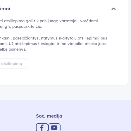
pimai
ti atsiliepimą gali tik prisijungę vartotojai. Norėdami
ijungti, paspauskite
čia
.
nkami, pažeidžiantys įstatymus skaitytojų atsiliepimai bus
ami. Už atsiliepimus tiesiogiai ir individualiai atsako juos
elbę asmenys.
i atsiliepimą
Soc. medija