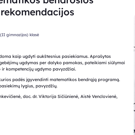
 rekomendacijos
 (II gimnazijos) klasė
doma kaip ugdyti aukštesnius pasiekiamus. Aprašytas
ų gebėjimų ugdymas per dalyko pamokas, pateikiami siūlymai
 ir kompetencijų ugdymo pavyzdžiai.
kurios padės įgyvendinti matematikos bendrąją programą.
pasiekimų lygius, pavyzdžių.
vičienė, doc. dr. Viktorija Sičiūnienė, Aistė Venclovienė,