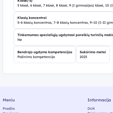
Klasė(-s)
5 klasė, 6 klasė, 7 klasė, 8 klasė, 9 (I gimnazijos) klasė, 10 (
Klasių koncentrai
5–6 klasių koncentras, 7–8 klasių koncentras, 9–10 (I–II gim
Tinkamumas specialiųjų ugdymosi poreikių turinčių mok
Ne
Bendrojo ugdymo kompetencijos
Sukūrimo metai
Pažinimo kompetencija
2023
Meniu
Informacija
Pradžia
DUK