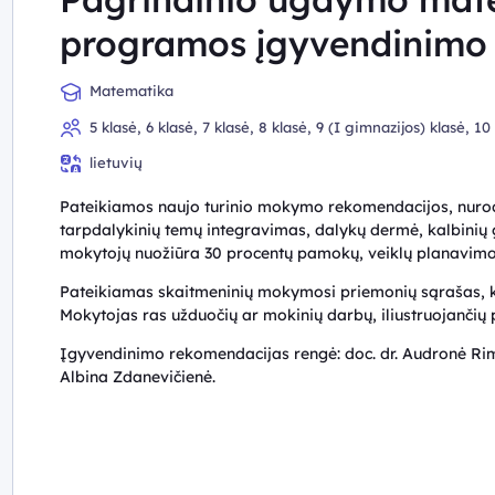
programos įgyvendinimo
Matematika
5 klasė, 6 klasė, 7 klasė, 8 klasė, 9 (I gimnazijos) klasė, 10
lietuvių
Pateikiamos naujo turinio mokymo rekomendacijos, nuro
tarpdalykinių temų integravimas, dalykų dermė, kalbini
mokytojų nuožiūra 30 procentų pamokų, veiklų planavimo
Pateikiamas skaitmeninių mokymosi priemonių sąrašas, 
Mokytojas ras užduočių ar mokinių darbų, iliustruojančių 
Įgyvendinimo rekomendacijas rengė: doc. dr. Audronė Rimke
Albina Zdanevičienė.