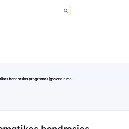
Paieška
kos bendrosios programos įgyvendinimo...
ematikos bendrosios