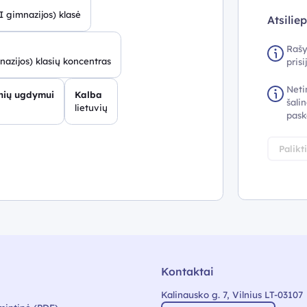
II gimnazijos) klasė
Atsilie
Rašy
nazijos) klasių koncentras
pris
Neti
inių ugdymui
Kalba
šalin
lietuvių
pask
Palikt
Kontaktai
Kalinausko g. 7, Vilnius LT-03107