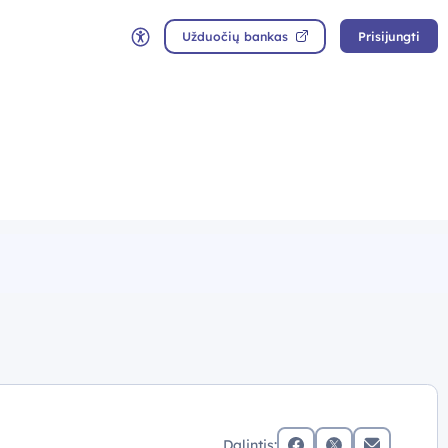
Užduočių bankas
Prisijungti
Neįgaliųjų rėžimas
Dalintis: