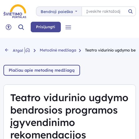
Paieška
Bendroji paieška
Pai
Paieška
Prisijungti
Meniu
Neįgaliųjų rėžimas
Metodinė medžiaga
Teatro vidurinio ugdymo ben
Atgal
Plačiau apie metodinę medžiagą
Teatro vidurinio ugdymo
bendrosios programos
įgyvendinimo
rekomendacijos