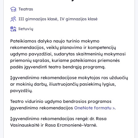
Teatras
III gimnazijos klasė, IV gimnazijos klasė
lietuvių
Pateikiamos dalyko naujo turinio mokymo
rekomendacijos, veiklų planavimo ir kompetencijų
ugdymo pavyzdžiai, sudarytas skaitmeninių mokymosi
priemonių sąrašas, kuriame pateikiamos priemonės
padės įgyvendinti teatro bendrąją programą.
Įgyvendinimo rekomendacijose mokytojas ras užduočių
ar mokinių darbų, iliustruojančių pasiekimų lygius,
pavyzdžių.
Teatro vidurinio ugdymo bendrosios programos
įgyvendinimo rekomendacijos
OneNote formatu >
.
Įgyvendinimo rekomendacijas rengė: dr. Rasa
Vasinauskaitė ir Rasa Ercmonienė–Varnė.