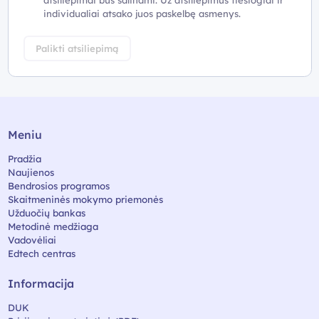
atsiliepimai bus šalinami. Už atsiliepimus tiesiogiai ir
individualiai atsako juos paskelbę asmenys.
Palikti atsiliepimą
Meniu
Pradžia
Naujienos
Bendrosios programos
Skaitmeninės mokymo priemonės
Užduočių bankas
Metodinė medžiaga
Vadovėliai
Edtech centras
Informacija
DUK