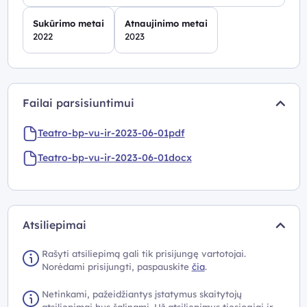
Sukūrimo metai
Atnaujinimo metai
2022
2023
Failai parsisiuntimui
Teatro-bp-vu-ir-2023-06-01pdf
Teatro-bp-vu-ir-2023-06-01docx
Atsiliepimai
Rašyti atsiliepimą gali tik prisijungę vartotojai.
Norėdami prisijungti, paspauskite
čia
.
Netinkami, pažeidžiantys įstatymus skaitytojų