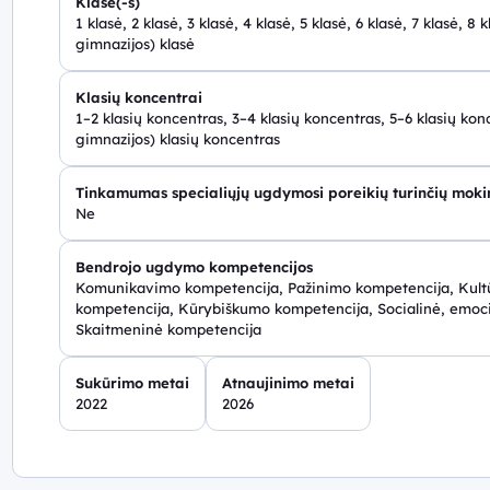
Klasė(-s)
1 klasė, 2 klasė, 3 klasė, 4 klasė, 5 klasė, 6 klasė, 7 klasė, 8 
gimnazijos) klasė
Klasių koncentrai
1–2 klasių koncentras, 3–4 klasių koncentras, 5–6 klasių kon
gimnazijos) klasių koncentras
Tinkamumas specialiųjų ugdymosi poreikių turinčių mok
Ne
Bendrojo ugdymo kompetencijos
Komunikavimo kompetencija, Pažinimo kompetencija, Kultū
kompetencija, Kūrybiškumo kompetencija, Socialinė, emoci
Skaitmeninė kompetencija
Sukūrimo metai
Atnaujinimo metai
2022
2026