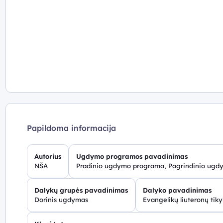
Papildoma informacija
Autorius
Ugdymo programos pavadinimas
NŠA
Pradinio ugdymo programa, Pagrindinio ug
Dalykų grupės pavadinimas
Dalyko pavadinimas
Dorinis ugdymas
Evangelikų liuteronų tik