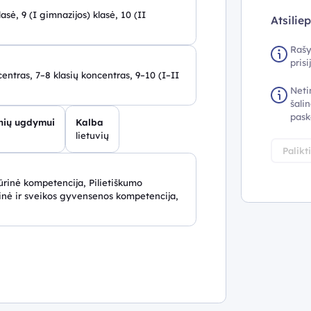
klasė, 9 (I gimnazijos) klasė, 10 (II
Atsilie
Rašy
pris
centras, 7–8 klasių koncentras, 9–10 (I–II
Neti
šalin
pask
inių ugdymui
Kalba
lietuvių
Palikt
rinė kompetencija, Pilietiškumo
nė ir sveikos gyvensenos kompetencija,