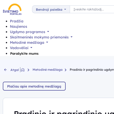
Paieška
Bendroji paieška
Pradžia
Naujienos
Ugdymo programos
Skaitmeninės mokymo priemonės
Metodinė medžiaga
Vadovėliai
Parašykite mums
Metodinė medžiaga
Pradinio ir pagrindinio ugdym
Atgal
Plačiau apie metodinę medžiagą
Pradinio ir pagrindinio 