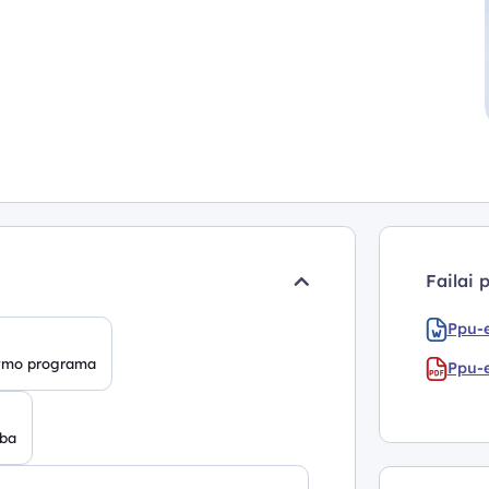
Failai 
Ppu-e
dymo programa
Ppu-e
yba