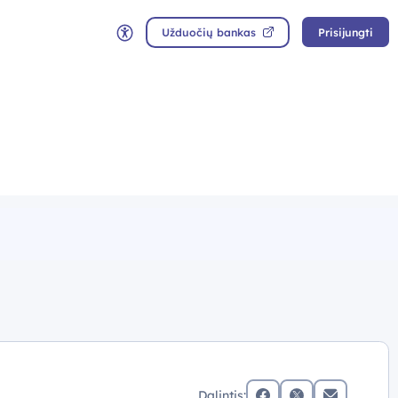
Užduočių bankas
Prisijungti
Neįgaliųjų rėžimas
Dalintis: