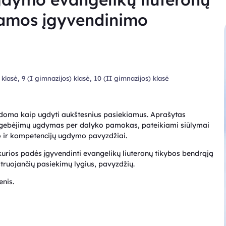
ramos įgyvendinimo
 8 klasė, 9 (I gimnazijos) klasė, 10 (II gimnazijos) klasė
doma kaip ugdyti aukštesnius pasiekiamus. Aprašytas
ų gebėjimų ugdymas per dalyko pamokas, pateikiami siūlymai
 ir kompetencijų ugdymo pavyzdžiai.
rios padės įgyvendinti evangelikų liuteronų tikybos bendrąją
truojančių pasiekimų lygius, pavyzdžių.
enis.