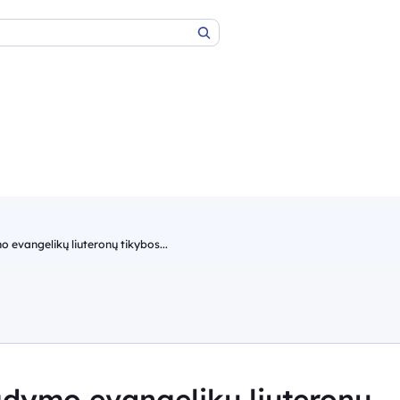
Paieška
o evangelikų liuteronų tikybos...
ugdymo evangelikų liuteronų