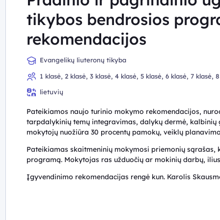
tikybos bendrosios prog
rekomendacijos
Evangelikų liuteronų tikyba
1 klasė, 2 klasė, 3 klasė, 4 klasė, 5 klasė, 6 klasė, 7 klasė,
lietuvių
Pateikiamos naujo turinio mokymo rekomendacijos, nuro
tarpdalykinių temų integravimas, dalykų dermė, kalbini
mokytojų nuožiūra 30 procentų pamokų, veiklų planavimo
Pateikiamas skaitmeninių mokymosi priemonių sąrašas, ku
programą. Mokytojas ras užduočių ar mokinių darbų, ilius
Įgyvendinimo rekomendacijas rengė kun. Karolis Skausm