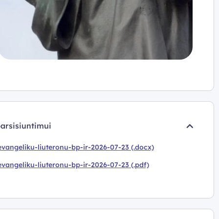
parsisiuntimui
vangeliku-liuteronu-bp-ir-2026-07-23 (.docx)
vangeliku-liuteronu-bp-ir-2026-07-23 (.pdf)