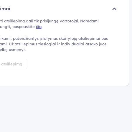
pimai
ti atsiliepimą gali tik prisijungę vartotojai. Norėdami
ijungti, paspauskite
čia
.
nkami, pažeidžiantys įstatymus skaitytojų atsiliepimai bus
ami. Už atsiliepimus tiesiogiai ir individualiai atsako juos
elbę asmenys.
i atsiliepimą