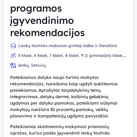
programos
įgyvendinimo
rekomendacijos
Lenkų tautinės mažumos gimtoji kalba ir literatūra
5 klasė, 6 klasė, 7 klasė, 8 klasė, 9 (I gimnazijos) klasė,
10 (II gimnazijos) klasė
lenkų, lietuvių
Pateikiamos dalyko naujo turinio mokymo
rekomendacijos, nurodoma kaip ugdyti aukštesnius
pasiekiamus. Aprašytas tarpdalykinių temų
integravimas, dalykų dermė, kalbinių gebėjimų
ugdymas per dalyko pamokas, pateikiami siūlymai
mokytojų nuožiūra 30 procentų pamokų, veiklų
planavimo ir kompetencijų ugdymo pavyzdžiai.
Pateikiamas skaitmeninių mokymosi priemonių
sąrašas, kurios padės įgyvendinti lenkų tautinės