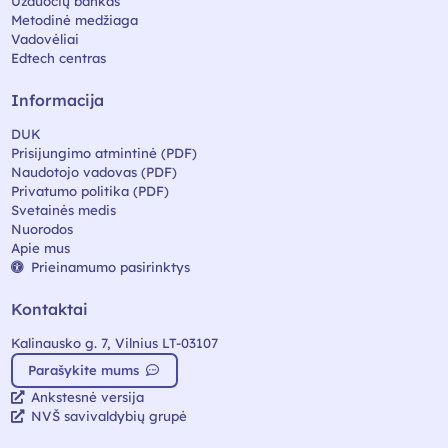
Užduočių bankas
Metodinė medžiaga
Vadovėliai
Edtech centras
Informacija
DUK
Prisijungimo atmintinė (PDF)
Naudotojo vadovas (PDF)
Privatumo politika (PDF)
Svetainės medis
Nuorodos
Apie mus
Prieinamumo pasirinktys
Kontaktai
Kalinausko g. 7, Vilnius LT-03107
Parašykite mums
Ankstesnė versija
NVŠ savivaldybių grupė