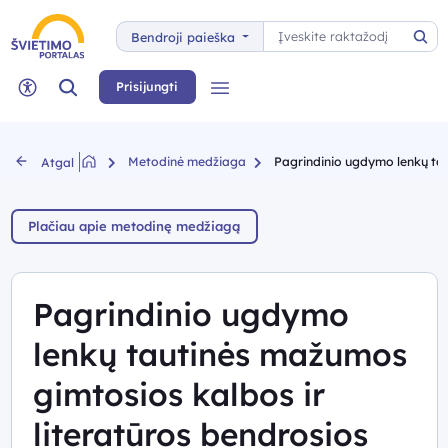
Paieška
Bendroji paieška
Pai
Paieška
Prisijungti
Meniu
Neįgaliųjų rėžimas
Metodinė medžiaga
Pagrindinio ugdymo lenkų tau
Atgal
Plačiau apie metodinę medžiagą
Pagrindinio ugdymo
lenkų tautinės mažumos
gimtosios kalbos ir
literatūros bendrosios