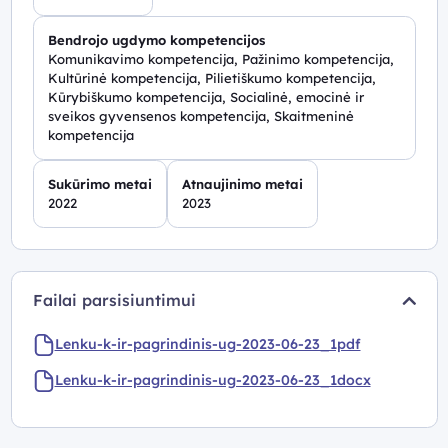
Bendrojo ugdymo kompetencijos
Komunikavimo kompetencija, Pažinimo kompetencija,
Kultūrinė kompetencija, Pilietiškumo kompetencija,
Kūrybiškumo kompetencija, Socialinė, emocinė ir
sveikos gyvensenos kompetencija, Skaitmeninė
kompetencija
Sukūrimo metai
Atnaujinimo metai
2022
2023
Failai parsisiuntimui
Lenku-k-ir-pagrindinis-ug-2023-06-23_1pdf
Lenku-k-ir-pagrindinis-ug-2023-06-23_1docx