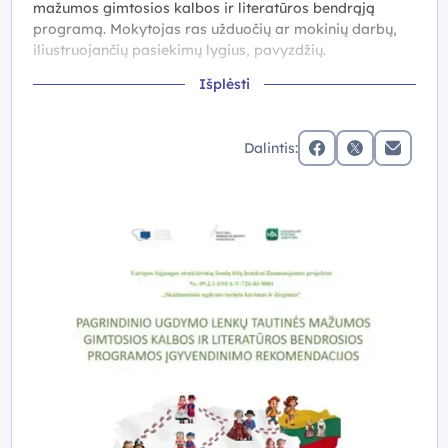
mažumos gimtosios kalbos ir literatūros bendrąją
programą. Mokytojas ras užduočių ar mokinių darbų,
iliustruojančių pasiekimų lygius, pavyzdžių.
Išplėsti
Įgyvendinimo rekomendacijas rengė: Kinga Geben,
Alicija Rosovska, Renata Slavinskienė, Joana
Szczyglovska, Danuta Szejnicka.
Dalintis:
facebook
x (twitter)
Elektronin