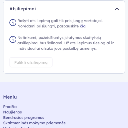
Atsiliepimai
Rašyti atsiliepimą gali tik prisijungę vartotojai.
Norėdami prisijungti, paspauskite
čia
.
Netinkami, pažeidžiantys įstatymus skaitytojų
atsiliepimai bus šalinami. Už atsiliepimus tiesiogiai ir
individualiai atsako juos paskelbę asmenys.
Palikti atsiliepimą
Meniu
Pradžia
Naujienos
Bendrosios programos
Skaitmeninės mokymo priemonės