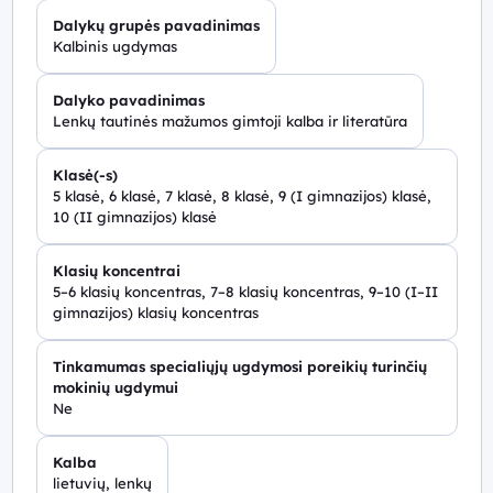
Dalykų grupės pavadinimas
Kalbinis ugdymas
Dalyko pavadinimas
Lenkų tautinės mažumos gimtoji kalba ir literatūra
Klasė(-s)
5 klasė, 6 klasė, 7 klasė, 8 klasė, 9 (I gimnazijos) klasė,
10 (II gimnazijos) klasė
Klasių koncentrai
5–6 klasių koncentras, 7–8 klasių koncentras, 9–10 (I–II
gimnazijos) klasių koncentras
Tinkamumas specialiųjų ugdymosi poreikių turinčių
mokinių ugdymui
Ne
Kalba
lietuvių, lenkų