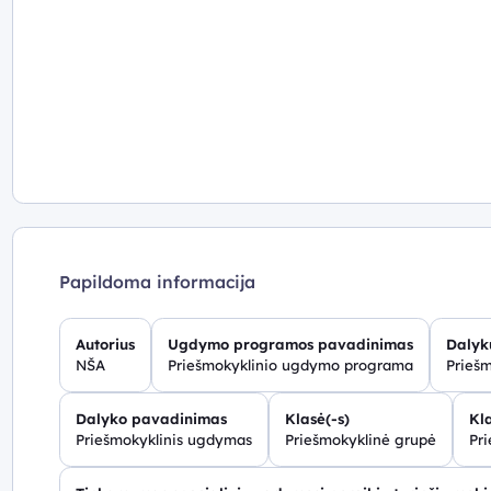
Papildoma informacija
Autorius
Ugdymo programos pavadinimas
Dalyk
NŠA
Priešmokyklinio ugdymo programa
Prieš
Dalyko pavadinimas
Klasė(-s)
Kla
Priešmokyklinis ugdymas
Priešmokyklinė grupė
Pr