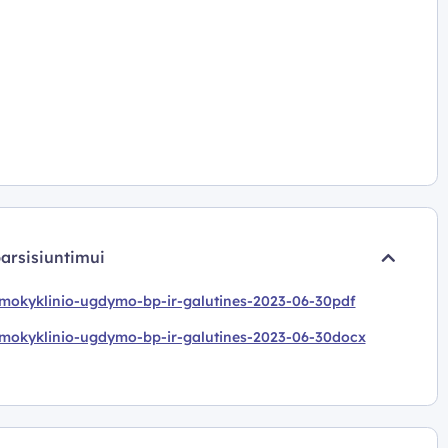
parsisiuntimui
smokyklinio-ugdymo-bp-ir-galutines-2023-06-30pdf
smokyklinio-ugdymo-bp-ir-galutines-2023-06-30docx