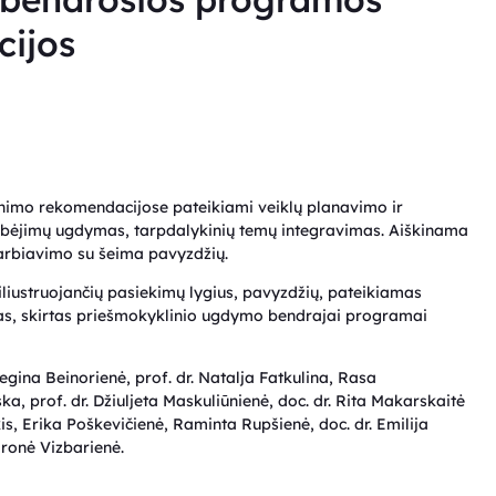
ijos
imo rekomendacijose pateikiami veiklų planavimo ir
bėjimų ugdymas, tarpdalykinių temų integravimas. Aiškinama
arbiavimo su šeima pavyzdžių.
liustruojančių pasiekimų lygius, pavyzdžių, pateikiamas
, skirtas priešmokyklinio ugdymo bendrajai programai
gina Beinorienė, prof. dr. Natalja Fatkulina, Rasa
a, prof. dr. Džiuljeta Maskuliūnienė, doc. dr. Rita Makarskaitė
kis, Erika Poškevičienė, Raminta Rupšienė, doc. dr. Emilija
dronė Vizbarienė.