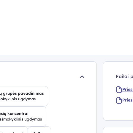
Failai 
Prie
ų grupės pavadinimas
mokyklinis ugdymas
Prie
sių koncentrai
iešmokyklinis ugdymas