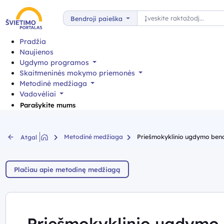
Paieška
Bendroji paieška
Pradžia
Naujienos
Ugdymo programos
Skaitmeninės mokymo priemonės
Metodinė medžiaga
Vadovėliai
Parašykite mums
Metodinė medžiaga
Priešmokyklinio ugdymo bend
Atgal
Plačiau apie metodinę medžiagą
Priešmokyklinio ugdymo