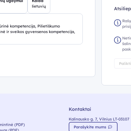
inių ugdymui
Kalba
lietuvių
Atsilie
Rašy
rinė kompetencija, Pilietiškumo
pris
nė ir sveikos gyvensenos kompetencija,
Neti
šalin
pask
Palikt
Kontaktai
Kalinausko g. 7, Vilnius LT-03107
mintinė (PDF)
Parašykite mums
vas (PDF)