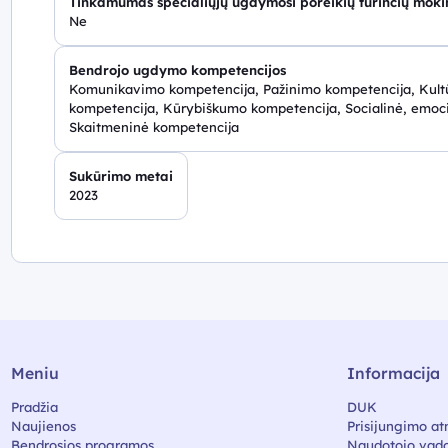
Tinkamumas specialiųjų ugdymosi poreikių turinčių mok
Ne
Bendrojo ugdymo kompetencijos
Komunikavimo kompetencija, Pažinimo kompetencija, Kultū
kompetencija, Kūrybiškumo kompetencija, Socialinė, emoci
Skaitmeninė kompetencija
Sukūrimo metai
2023
Meniu
Informacija
Pradžia
DUK
Naujienos
Prisijungimo at
Bendrosios programos
Naudotojo vado