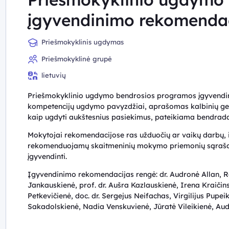
įgyvendinimo rekomendac
Priešmokyklinis ugdymas
Priešmokyklinė grupė
lietuvių
Priešmokyklinio ugdymo bendrosios programos įgyvendin
kompetencijų ugdymo pavyzdžiai, aprašomas kalbinių ge
kaip ugdyti aukštesnius pasiekimus, pateikiama bendrad
Mokytojai rekomendacijose ras užduočių ar vaikų darbų, i
rekomenduojamų skaitmeninių mokymo priemonių sąrašas
įgyvendinti.
Įgyvendinimo rekomendacijas rengė: dr. Audronė Allan, Re
Jankauskienė, prof. dr. Aušra Kazlauskienė, Irena Kraičinsk
Petkevičienė, doc. dr. Sergejus Neifachas, Virgilijus Pupei
Sakadolskienė, Nadia Venskuvienė, Jūratė Vileikienė, Au