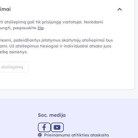
pimai
ti atsiliepimą gali tik prisijungę vartotojai. Norėdami
ijungti, paspauskite
čia
.
nkami, pažeidžiantys įstatymus skaitytojų atsiliepimai bus
ami. Už atsiliepimus tiesiogiai ir individualiai atsako juos
elbę asmenys.
i atsiliepimą
Soc. medija
Prieinamumo atitikties ataskaita