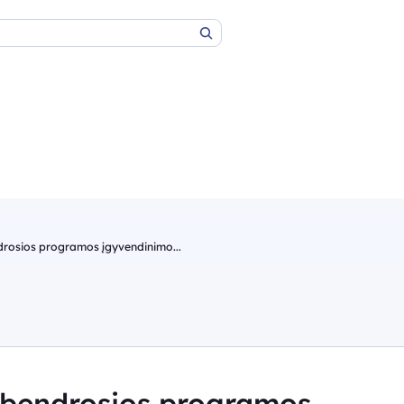
Paieška
rosios programos įgyvendinimo...
 bendrosios programos