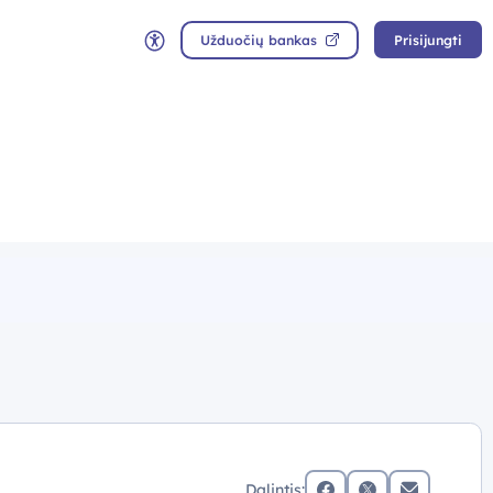
Užduočių bankas
Prisijungti
Neįgaliųjų rėžimas
Dalintis: