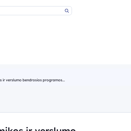
Paieška
 ir verslumo bendrosios programos...
ikos ir verslumo