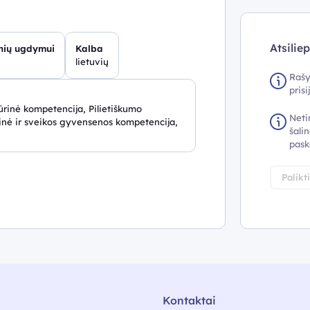
Atsilie
inių ugdymui
Kalba
lietuvių
Rašy
pris
rinė kompetencija, Pilietiškumo
Neti
nė ir sveikos gyvensenos kompetencija,
šalin
pask
Palikt
Kontaktai