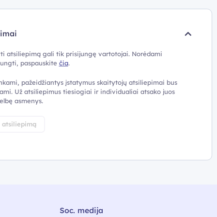
pimai
ti atsiliepimą gali tik prisijungę vartotojai. Norėdami
ijungti, paspauskite
čia
.
nkami, pažeidžiantys įstatymus skaitytojų atsiliepimai bus
ami. Už atsiliepimus tiesiogiai ir individualiai atsako juos
elbę asmenys.
i atsiliepimą
Soc. medija