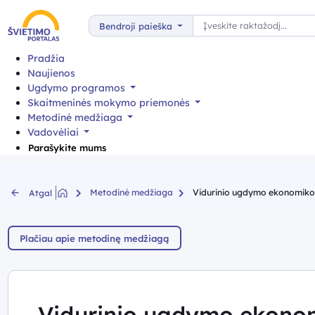
Paieška
Bendroji paieška
Pradžia
Naujienos
Ugdymo programos
Skaitmeninės mokymo priemonės
Metodinė medžiaga
Vadovėliai
Parašykite mums
Metodinė medžiaga
Vidurinio ugdymo ekonomikos
Atgal
Plačiau apie metodinę medžiagą
Vidurinio ugdymo ekonom