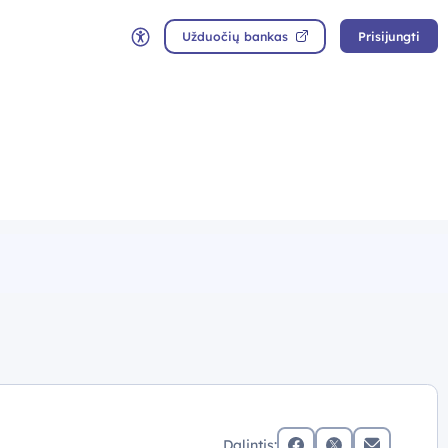
Užduočių bankas
Prisijungti
Neįgaliųjų rėžimas
Dalintis: