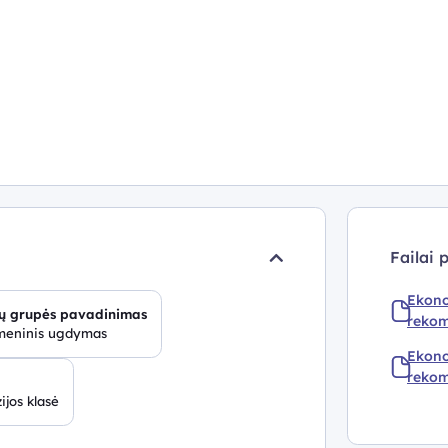
Failai 
Ekono
ų grupės pavadinimas
rekom
meninis ugdymas
Ekono
rekom
ijos klasė