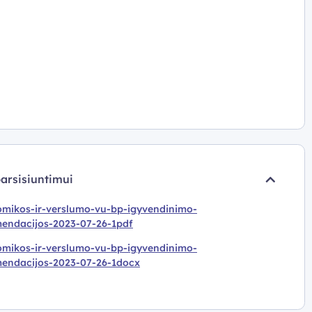
parsisiuntimui
mikos-ir-verslumo-vu-bp-igyvendinimo-
endacijos-2023-07-26-1pdf
mikos-ir-verslumo-vu-bp-igyvendinimo-
endacijos-2023-07-26-1docx