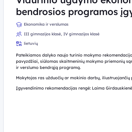
bendrosios programos įg
Ekonomika ir verslumas
III gimnazijos klasė, IV gimnazijos klasė
lietuvių
Pateikiamos dalyko naujo turinio mokymo rekomendacijos
pavyzdžiai, siūlomas skaitmeninių mokymo priemonių sąr
ir verslumo bendrąją programą.
Mokytojas ras užduočių ar mokinio darbų, iliustruojančių 
Įgyvendinimo rekomendacijas rengė:
Laima Girdauskienė,