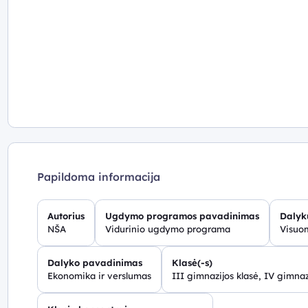
Papildoma informacija
Autorius
Ugdymo programos pavadinimas
Dalyk
NŠA
Vidurinio ugdymo programa
Visuo
Dalyko pavadinimas
Klasė(-s)
Ekonomika ir verslumas
III gimnazijos klasė, IV gimnaz