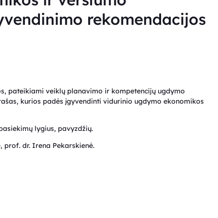
yvendinimo rekomendacijos
, pateikiami veiklų planavimo ir kompetencijų ugdymo
ašas, kurios padės įgyvendinti vidurinio ugdymo ekonomikos
pasiekimų lygius, pavyzdžių.
 prof. dr. Irena Pekarskienė.