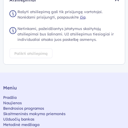
Rašyti atsiliepimą gali tik prisijungę vartotojai.
Norėdami prisijungti, paspauskite
čia
.
Netinkami, pažeidžiantys įstatymus skaitytojų
atsiliepimai bus šalinami. Už atsiliepimus tiesiogiai ir
individualiai atsako juos paskelbę asmenys.
Palikti atsiliepimą
Meniu
Pradžia
Naujienos
Bendrosios programos
Skaitmeninės mokymo priemonės
Užduočių bankas
Metodinė medžiaga