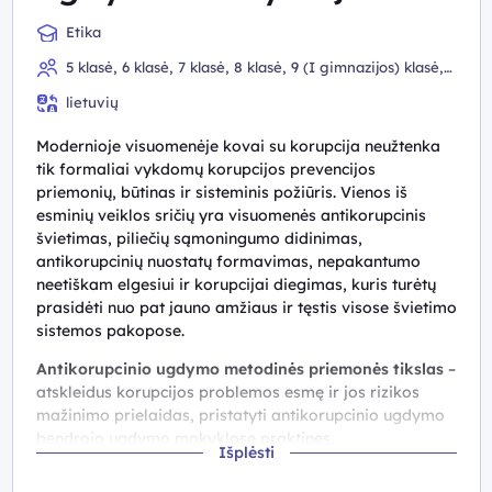
Etika
5 klasė, 6 klasė, 7 klasė, 8 klasė, 9 (I gimnazijos) klasė,
10 (II gimnazijos) klasė, III gimnazijos klasė, IV gimnazijos
lietuvių
klasė
Modernioje visuomenėje kovai su korupcija neužtenka
tik formaliai vykdomų korupcijos prevencijos
priemonių, būtinas ir sisteminis požiūris. Vienos iš
esminių veiklos sričių yra visuomenės antikorupcinis
švietimas, piliečių sąmoningumo didinimas,
antikorupcinių nuostatų formavimas, nepakantumo
neetiškam elgesiui ir korupcijai diegimas, kuris turėtų
prasidėti nuo pat jauno amžiaus ir tęstis visose švietimo
sistemos pakopose.
Antikorupcinio ugdymo metodinės priemonės tikslas
–
atskleidus korupcijos problemos esmę ir jos rizikos
mažinimo prielaidas, pristatyti antikorupcinio ugdymo
bendrojo ugdymo mokyklose praktines
Išplėsti
rekomendacijas. Šios metodinės priemonės autoriai
siekė pateikti korupcijos sampratos, priežasčių ir