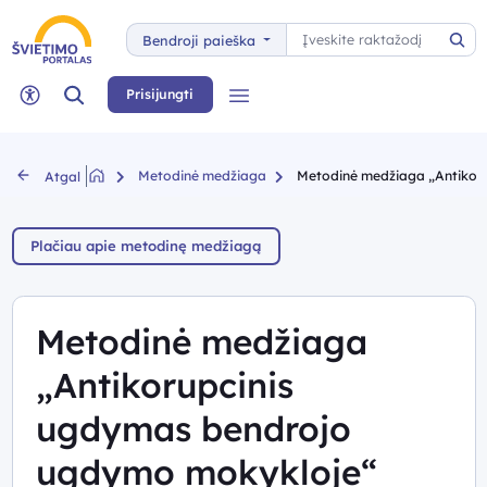
Paieška
Bendroji paieška
Pai
Paieška
Prisijungti
Meniu
Neįgaliųjų rėžimas
Metodinė medžiaga
Metodinė medžiaga „Antikor
Atgal
Plačiau apie metodinę medžiagą
Metodinė medžiaga
„Antikorupcinis
ugdymas bendrojo
ugdymo mokykloje“