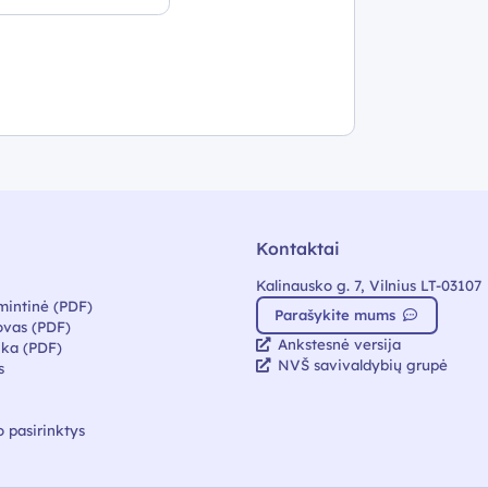
Kontaktai
Kalinausko g. 7, Vilnius LT-03107
mintinė (PDF)
Parašykite mums
vas (PDF)
Ankstesnė versija
ika (PDF)
NVŠ savivaldybių grupė
s
 pasirinktys