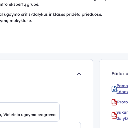
entro ekspertų grupė.
 ugdymo sritis/dalykus ir klases pridėta prieduose.
ndymą mokyklose.
Failai 
Pamok
(.doc
Proto
Sukur
a, Vidurinio ugdymo programa
dalyku