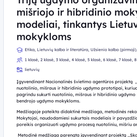
mišriojo ir hibridinio mo
modeliai, tinkantys Liet
mokykloms
Etika, Lietuvių kalba ir literatūra, Užsienio kalba (pirmoji
Informatika, Muzika, Teatras, Visuomeninis ugdymas
1 klasė, 2 klasė, 3 klasė, 4 klasė, 5 klasė, 6 klasė, 7 klasė, 
gimnazijos klasė, IV gimnazijos klasė
lietuvių
Įgyvendinant Nacionalinės švietimo agentūros projektą ,,
nuotolinio, mišraus ir hibridinio ugdymo prototipai, kuriu
pagrindu sukurti nuotolinio, mišraus ir hibridinio ugdymo
bendrojo ugdymo mokykloms.
Medžiagoje pateikta didaktinė medžiaga, metodinės reko
Mokytojai, naudodamiesi sukurtais modeliais ir pavyzdžia
poreikis organizuoti ugdymo procesą nuotoliniu, mišriu a
Metodinė medžiaga parengta įgyvendinant projektą ,,Skai