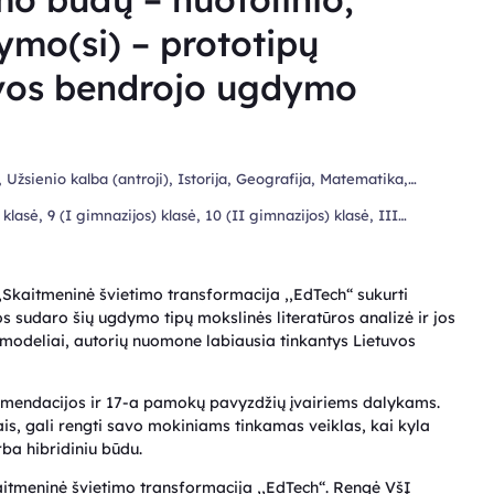
kymo(si) – prototipų
uvos bendrojo ugdymo
), Užsienio kalba (antroji), Istorija, Geografija, Matematika,
8 klasė, 9 (I gimnazijos) klasė, 10 (II gimnazijos) klasė, III
Skaitmeninė švietimo transformacija ,,EdTech“ sukurti
os sudaro šių ugdymo tipų mokslinės literatūros analizė ir jos
 modeliai, autorių nuomone labiausia tinkantys Lietuvos
mendacijos ir 17-a pamokų pavyzdžių įvairiems dalykams.
is, gali rengti savo mokiniams tinkamas veiklas, kai kyla
rba hibridiniu būdu.
tmeninė švietimo transformacija ,,EdTech“. Rengė VšĮ