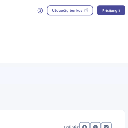
Užduočių bankas
Prisijungti
Neįgaliųjų rėžimas
Dalintis: