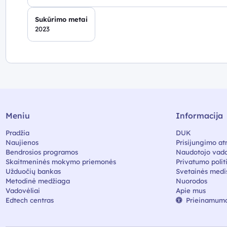
Sukūrimo metai
2023
Meniu
Informacija
Pradžia
DUK
Naujienos
Prisijungimo at
Bendrosios programos
Naudotojo vado
Skaitmeninės mokymo priemonės
Privatumo polit
Užduočių bankas
Svetainės medi
Metodinė medžiaga
Nuorodos
Vadovėliai
Apie mus
Edtech centras
Prieinamumo