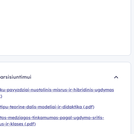
parsisiuntimui
u-pavyzdziai-nuotolinis-misrus-ir-hibridinis-ugdymas
x)
tipu-teorine-dalis-modeliai-ir-didaktika (.pdf)
tos-medziagos-tinkamumas-pagal-ugdymo-sritis-
s-ir-klases (.pdf)