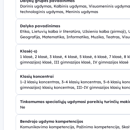
Dalykų grupės pavadinimas
Dorinis ugdymas, Kalbinis ugdymas, Visuomeninis ugdymas
technologinis ugdymas, Meninis ugdymas
Dalyko pavadinimas
Etika, Lietuvių kalba ir literatūra, Užsienio kalba (pirmoji), U
Geografija, Matematika, Informatika, Muzika, Teatras, Vi
Klasė(-s)
1 klasė, 2 klasė, 3 klasė, 4 klasė, 5 klasė, 6 klasė, 7 klasė, 8 
gimnazijos) klasė, III gimnazijos klasė, IV gimnazijos klasė
Klasių koncentrai
1–2 klasių koncentras, 3–4 klasių koncentras, 5–6 klasių kon
gimnazijos) klasių koncentras, III–IV gimnazijos klasių kon
Tinkamumas specialiųjų ugdymosi poreikių turinčių mok
Ne
Bendrojo ugdymo kompetencijos
Komunikavimo kompetencija, Pažinimo kompetencija, Skai