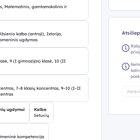
, Matematinis, gamtamokslinis ir
Atsilie
žsienio kalba (antroji), Istorija,
suomeninis ugdymas
Rašy
pris
klasė, 9 (I gimnazijos) klasė, 10 (II
Neti
šalin
pask
centras, 7–8 klasių koncentras, 9–10 (I–II
Palikt
centras
inių ugdymui
Kalba
lietuvių
tmeninė kompetencija