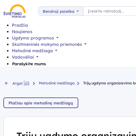
Paieška
Bendroji paieška
Pradžia
Naujienos
Ugdymo programos
Skaitmeninės mokymo priemonės
Metodinė medžiaga
Vadovėliai
Parašykite mums
Metodinė medžiaga
Trijų ugdymo organizavimo būdų
Atgal
Plačiau apie metodinę medžiagą
Trijų ugdymo organizavim