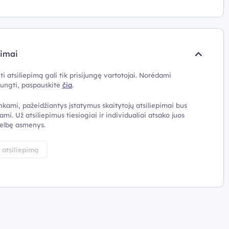
pimai
ti atsiliepimą gali tik prisijungę vartotojai. Norėdami
ijungti, paspauskite
čia
.
nkami, pažeidžiantys įstatymus skaitytojų atsiliepimai bus
ami. Už atsiliepimus tiesiogiai ir individualiai atsako juos
elbę asmenys.
i atsiliepimą