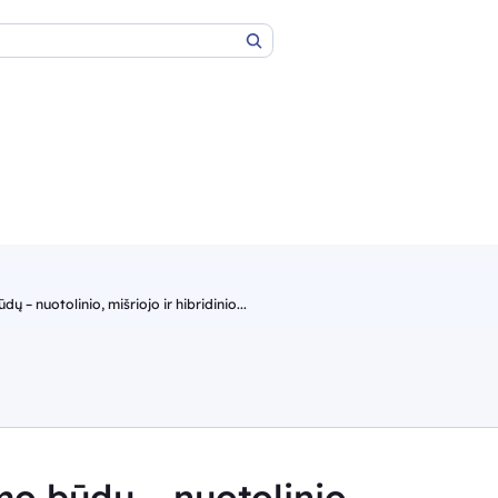
Paieška
 – nuotolinio, mišriojo ir hibridinio...
o būdų – nuotolinio,