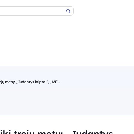
Paieška
rejų metų: „Judantys laiptai“, „Aš“...
 iki trejų metų: „Judantys