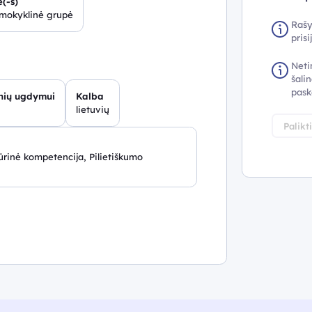
(-s)
šmokyklinė grupė
Rašy
pris
Neti
šalin
pask
inių ugdymui
Kalba
lietuvių
Palikt
rinė kompetencija, Pilietiškumo