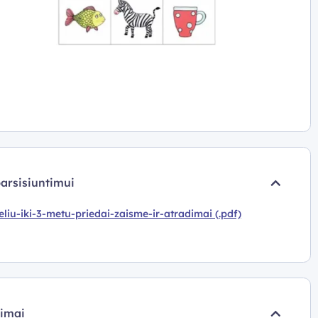
parsisiuntimui
liu-iki-3-metu-priedai-zaisme-ir-atradimai (.pdf)
pimai