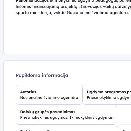
Rekomendacijos ikimokyklinio ugdymo pedagogui, parengto
lėšomis finansuojamą projektą „Inovacijos vaikų darželyje
sporto ministerija, vykdė Nacionalinė švietimo agentūra.
Papildoma informacija
Autorius
Ugdymo programos p
Nacionalinė švietimo agentūra
Priešmokyklinio ugdy
Dalykų grupės pavadinimas
Priešmokyklinis ugdymas, Ikimokyklinis ugdymas