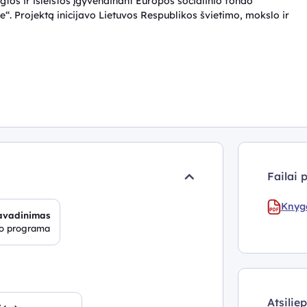
s ir išleistos įgyvendinant Europos socialinio fondo
“. Projektą inicijavo Lietuvos Respublikos švietimo, mokslo ir
Failai 
Knyge
avadinimas
mo programa
Atsilie