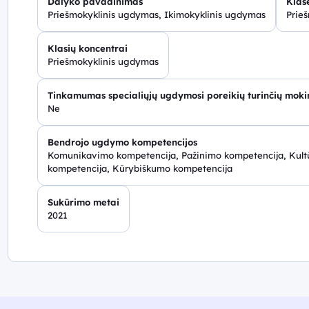
Dalyko pavadinimas
Klasė
Priešmokyklinis ugdymas, Ikimokyklinis ugdymas
Prie
Klasių koncentrai
Priešmokyklinis ugdymas
Tinkamumas specialiųjų ugdymosi poreikių turinčių mok
Ne
Bendrojo ugdymo kompetencijos
Komunikavimo kompetencija, Pažinimo kompetencija, Kultū
kompetencija, Kūrybiškumo kompetencija
Sukūrimo metai
2021