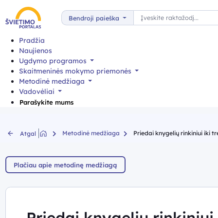
Paieška
Bendroji paieška
Pradžia
Naujienos
Ugdymo programos
Skaitmeninės mokymo priemonės
Metodinė medžiaga
Vadovėliai
Parašykite mums
Metodinė medžiaga
Priedai knygelių rinkiniui iki t
Atgal
Plačiau apie metodinę medžiagą
Priedai knygelių rinkiniui