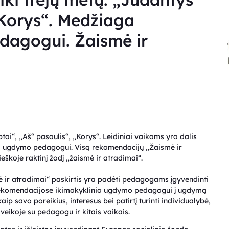
 „Korys“. Medžiaga
dagogui. Žaismė ir
tai“, „Aš“ pasaulis“, „Korys“. Leidiniai vaikams yra dalis
io ugdymo pedagogui. Visą rekomendacijų „Žaismė ir
škoje raktinį žodį „žaismė ir atradimai“.
r atradimai“ paskirtis yra padėti pedagogams įgyvendinti
Rekomendacijose ikimokyklinio ugdymo pedagogui į ugdymą
p savo poreikius, interesus bei patirtį turinti individualybė,
ąveikoje su pedagogu ir kitais vaikais.