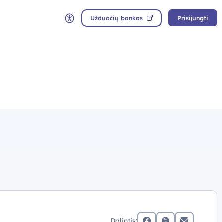
Užduočių bankas
Prisijungti
Neįgaliųjų rėžimas
Dalintis: