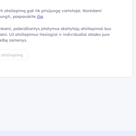
ti atsiliepimą gali tik prisijungę vartotojai. Norėdami
ijungti, paspauskite
čia
.
nkami, pažeidžiantys įstatymus skaitytojų atsiliepimai bus
ami. Už atsiliepimus tiesiogiai ir individualiai atsako juos
elbę asmenys.
i atsiliepimą