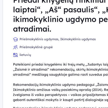
laiptai“, „Aš“ pasaulis“,
ikimokyklinio ugdymo pe
atradimai.
Priešmokyklinis ugdymas, Ikimokyklinis ugdymas
Priešmokyklinė grupė
lietuvių
Pateikiami priedai knygelėms iki trejų metų „Judantys laip
„Žaismė ir atradimai“ rekomendacijų, skirtų ikimokyklin
atradimai“ medžiagą saugykloje galima rasti suvedus paie
Rekomendacijų ikimokyklinio ugdymo pedagogui „Žaismė i
Ikimokyklinio amžiaus vaikų pasiekimų aprašą (2014). 
žvelgiama iš vaiko perspektyvos – vaikas pripažįstamas kai
gebanti autentiškai mokytis ir kaupti patirtį dialoginėje s