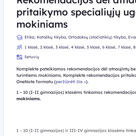
pritaikymo specialiųjų ug
mokiniams
Etika, Katalikų tikyba, Ortodoksų (stačiatikių) tikyba, E
tikyba, Judėjų tikyba, Musulmonų sunitų tikyba, Lietuvių kalba
1 klasė, 2 klasė, 3 klasė, 4 klasė, 5 klasė, 6 klasė, 7 klasė, 
Baltarusių tautinės mažumos gimtoji kalba ir literatūra, Rusų 
gimnazijos klasė, IV gimnazijos klasė
mažumos gimtoji kalba ir literatūra, Lietuvių gestų kalba, Li
lietuvių
(pirmoji), Užsienio kalba (antroji), Istorija, Pilietiškumo pagrin
saugumas ir krašto gynyba, Geografinės informacinės sistemos
Komplekte pateikiamos rekomendacijos dėl atnaujintų be
Matematika, Informatika, Biologija, Chemija, Fizika, Astronom
turintiems mokiniams. Komplekte rekomendacijos pritaik
Muzika, Dailė, Teatras, Šokis, Medijų menas, Menų istorija, T
OneNote formatu (
peržiūrėti čia >
).
Etninė kultūra, Visuomeninis ugdymas
1 – 10 (I-II gimnazijos) klasėms tinkamos rekomendacijo
mokiniams.
1 – 10 (I-II gimnazijos) ir III-IV gimnazijos klasėms tink