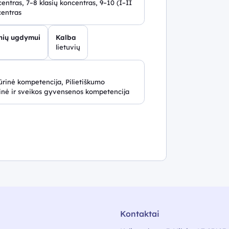
centras, 7–8 klasių koncentras, 9–10 (I–II
centras
inių ugdymui
Kalba
lietuvių
rinė kompetencija, Pilietiškumo
inė ir sveikos gyvensenos kompetencija
Kontaktai