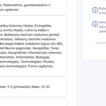
, Matematinis, gamtamokslinis ir
Rašy
atos ugdymas
pris
Neti
gelikų liuteronų tikyba, Evangelikų
šalin
 sunitų tikyba, Lietuvių kalba ir
pask
ūra, Baltarusių tautinės mažumos gimtoji
 literatūra, Vokiečių tautinės mažumos
Palikt
kalba pagal kalbos mokėjimo lygius (A1–B2),
Pilietiškumo pagrindai, Geografija, Teisė,
ynyba, Geografinės informacinės sistemos,
tematika, Informatika, Biologija,
echnologijos, Technologijos, Muzika,
sios technologijos, Fizinis ugdymas,
klasė, 9 (I gimnazijos) klasė, 10 (II