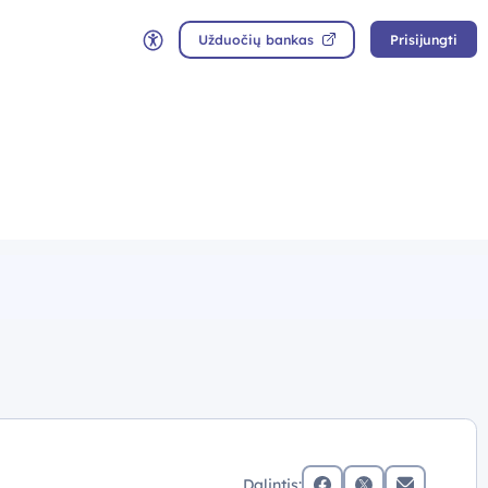
Užduočių bankas
Prisijungti
Neįgaliųjų rėžimas
Dalintis: