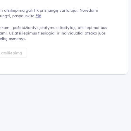
ti atsiliepimą gali tik prisijungę vartotojai. Norėdami
ijungti, paspauskite
čia
.
nkami, pažeidžiantys įstatymus skaitytojų atsiliepimai bus
ami. Už atsiliepimus tiesiogiai ir individualiai atsako juos
elbę asmenys.
i atsiliepimą