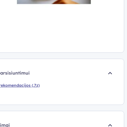
parsisiuntimui
rekomendacijos (.7z)
pimai