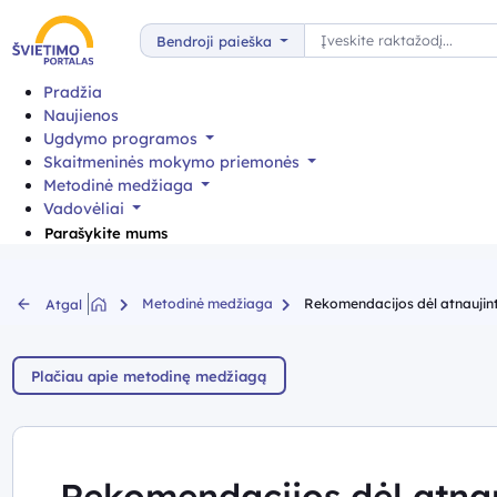
Paieška
Bendroji paieška
Pradžia
Naujienos
Ugdymo programos
Skaitmeninės mokymo priemonės
Metodinė medžiaga
Vadovėliai
Parašykite mums
Metodinė medžiaga
Rekomendacijos dėl atnaujint
Atgal
Plačiau apie metodinę medžiagą
Rekomendacijos dėl atna