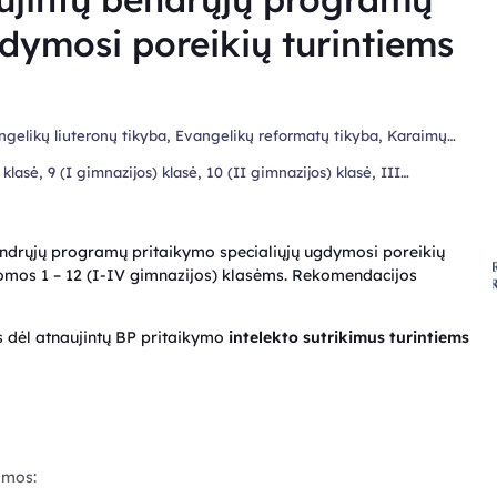
dymosi poreikių turintiems
vangelikų liuteronų tikyba, Evangelikų reformatų tikyba, Karaimų
 ir literatūra, Lenkų tautinės mažumos gimtoji kalba ir literatūra,
8 klasė, 9 (I gimnazijos) klasė, 10 (II gimnazijos) klasė, III
tautinės mažumos gimtoji kalba ir literatūra, Vokiečių tautinės
etuvių kalba pagal kalbos mokėjimo lygius (A1–B2), Užsienio kalba
dai, Geografija, Teisė, Filosofija, Psichologija, Nacionalinis
, Lotynų kalba ir Antikos kultūra, Ekonomika ir verslumas,
ndrųjų programų pritaikymo specialiųjų ugdymosi poreikių
ija, Gamtos mokslai, Inžinerinės technologijos, Technologijos,
omos 1 – 12 (I-IV gimnazijos) klasėms. Rekomendacijos
aikomosios technologijos, Fizinis ugdymas, Gyvenimo įgūdžiai,
s dėl atnaujintų BP pritaikymo
intelekto sutrikimus turintiems
amos: