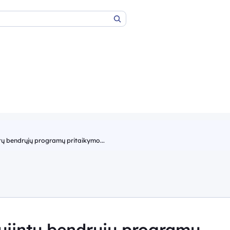
Paieška
ų bendrųjų programų pritaikymo...
ujintų bendrųjų programų