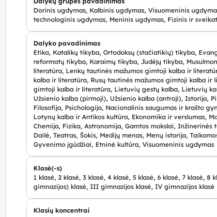
Dalykų grupės pavadinimas
Dorinis ugdymas, Kalbinis ugdymas, Visuomeninis ugdymas
technologinis ugdymas, Meninis ugdymas, Fizinis ir sveik
Dalyko pavadinimas
Etika, Katalikų tikyba, Ortodoksų (stačiatikių) tikyba, Evan
reformatų tikyba, Karaimų tikyba, Judėjų tikyba, Musulmonų
literatūra, Lenkų tautinės mažumos gimtoji kalba ir literat
kalba ir literatūra, Rusų tautinės mažumos gimtoji kalba ir
gimtoji kalba ir literatūra, Lietuvių gestų kalba, Lietuvių 
Užsienio kalba (pirmoji), Užsienio kalba (antroji), Istorija, 
Filosofija, Psichologija, Nacionalinis saugumas ir krašto g
Lotynų kalba ir Antikos kultūra, Ekonomika ir verslumas, Ma
Chemija, Fizika, Astronomija, Gamtos mokslai, Inžinerinės t
Dailė, Teatras, Šokis, Medijų menas, Menų istorija, Taikomo
Gyvenimo įgūdžiai, Etninė kultūra, Visuomeninis ugdymas
Klasė(-s)
1 klasė, 2 klasė, 3 klasė, 4 klasė, 5 klasė, 6 klasė, 7 klasė, 8 
gimnazijos) klasė, III gimnazijos klasė, IV gimnazijos klasė
Klasių koncentrai