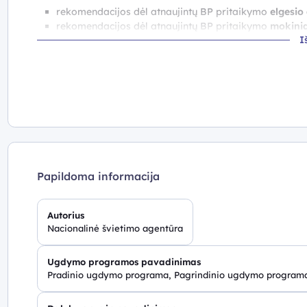
rekomendacijos dėl atnaujintų BP pritaikymo
elgesio
rekomendacijos dėl atnaujintų BP pritaikymo
mokinia
I
rekomendacijos dėl atnaujintų BP pritaikymo
judesio
mokiniams;
rekomendacijos dėl atnaujintų BP pritaikymo
kalbėji
rekomendacijos dėl atnaujintų BP pritaikymo
klausos
mokiniams;
rekomendacijos dėl atnaujintų BP pritaikymo
įgimtą 
rekomendacijos dėl atnaujintų BP pritaikymo
mokymo
rekomendacijos dėl atnaujintų BP pritaikymo
mokymos
mokiniams;
rekomendacijos dėl atnaujintų BP pritaikymo
regos s
Papildoma informacija
Rekomendacijos parengtos įgyvendinant Nacionalinės šv
bendrųjų ir dalykinių kompetencijų tobulinimas“.
Autorius
Nacionalinė švietimo agentūra
Ugdymo programos pavadinimas
Pradinio ugdymo programa, Pagrindinio ugdymo program