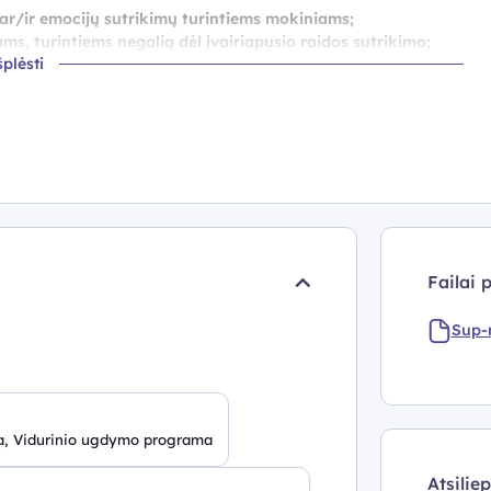
 ar/ir emocijų sutrikimų turintiems mokiniams;
ms, turintiems negalią dėl įvairiapusio raidos sutrikimo;
šplėsti
 ir padėties bei neurologinius sutrikimus turintiems
mo ir kalbos sutrikimų turintiems mokiniams;
 sutrikimą ar kochlearinius implantus turintiems
kurčneregystę turintiems mokiniams;
si sunkumų turintiems mokiniams;
i sutrikimų (bendrųjų, specifinių, neverbalinių) turintiems
utrikimą turintiems mokiniams
Failai 
ietimo agentūros ESF projektą „Bendrojo ugdymo mokytojų
Sup-
a, Vidurinio ugdymo programa
Atsilie