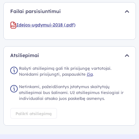
Failai parsisiuntimui
Idejos-ugdymui-2018 (.pdf)
Atsiliepimai
Rašyti atsiliepimą gali tik prisijungę vartotojai.
Norėdami prisijungti, paspauskite
čia
.
Netinkami, pažeidžiantys įstatymus skaitytojų
atsiliepimai bus šalinami. Už atsiliepimus tiesiogiai ir
individualiai atsako juos paskelbę asmenys.
Palikti atsiliepimą