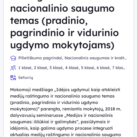
nacionalinio saugumo
temas (pradinio,
pagrindinio ir vidurinio
ugdymo mokytojams)
Pilietiškumo pagrindai, Nacionalinis saugumas ir krašto
gynyba, Informatika, Visuomeninis ugdymas
1 klasė, 2 klasė, 3 klasė, 4 klasė, 5 klasė, 6 klasė, 7 klasė,
8 klasė, 9 (I gimnazijos) klasė, 10 (II gimnazijos) klasė, III
lietuvių
gimnazijos klasė
Mokomoji medžiaga „Idėjos ugdymui: kaip atskleisti
medijų raštingumo ir nacionalinio saugumo temas
(pradinio, pagrindinio ir vidurinio ugdymo
mokytojams)“ parengta, remiantis mokytojų, 2018 m.
dalyvavusių seminaruose „Medijos ir nacionalinis
saugumas: iššūkiai ir galimybės“, pasiūlymais ir
idėjomis, kaip galima ugdymo procese integruoti
aktualias medijų raštingumo ir nacionalinio saugumo