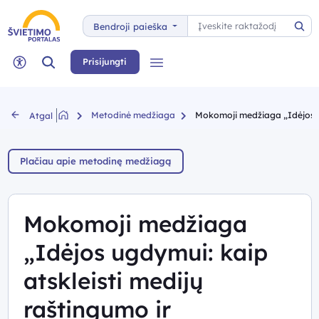
Paieška
Bendroji paieška
Pai
Paieška
Prisijungti
Meniu
Neįgaliųjų rėžimas
Metodinė medžiaga
Mokomoji medžiaga „Idėjos ug
Atgal
Plačiau apie metodinę medžiagą
Mokomoji medžiaga
„Idėjos ugdymui: kaip
atskleisti medijų
raštingumo ir