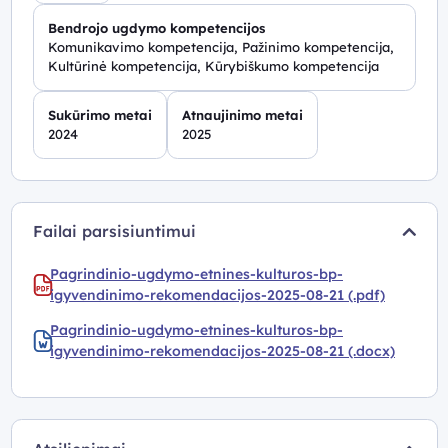
Bendrojo ugdymo kompetencijos
Komunikavimo kompetencija, Pažinimo kompetencija,
Kultūrinė kompetencija, Kūrybiškumo kompetencija
Sukūrimo metai
Atnaujinimo metai
2024
2025
Failai parsisiuntimui
Pagrindinio-ugdymo-etnines-kulturos-bp-
igyvendinimo-rekomendacijos-2025-08-21 (.pdf)
Pagrindinio-ugdymo-etnines-kulturos-bp-
igyvendinimo-rekomendacijos-2025-08-21 (.docx)