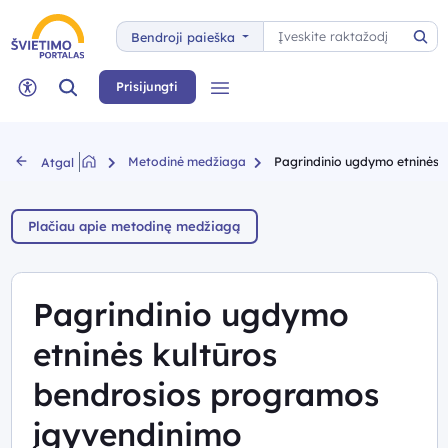
Paieška
Bendroji paieška
Pai
Paieška
Prisijungti
Meniu
Neįgaliųjų rėžimas
Metodinė medžiaga
Pagrindinio ugdymo etninės k
Atgal
Plačiau apie metodinę medžiagą
Pagrindinio ugdymo
etninės kultūros
bendrosios programos
įgyvendinimo