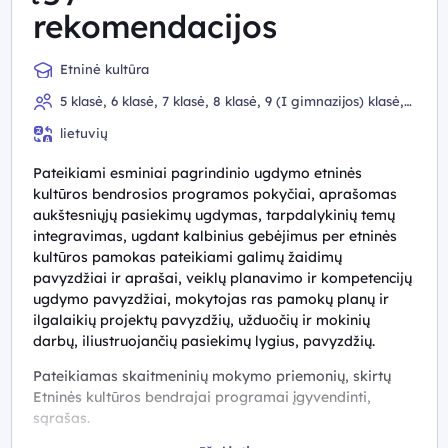
rekomendacijos
Etninė kultūra
5 klasė, 6 klasė, 7 klasė, 8 klasė, 9 (I gimnazijos) klasė,
10 (II gimnazijos) klasė
lietuvių
Pateikiami esminiai pagrindinio ugdymo etninės
kultūros bendrosios programos pokyčiai, aprašomas
aukštesniųjų pasiekimų ugdymas, tarpdalykinių temų
integravimas, ugdant kalbinius gebėjimus per etninės
kultūros pamokas pateikiami galimų žaidimų
pavyzdžiai ir aprašai, veiklų planavimo ir kompetencijų
ugdymo pavyzdžiai, mokytojas ras pamokų planų ir
ilgalaikių projektų pavyzdžių, užduočių ir mokinių
darbų, iliustruojančių pasiekimų lygius, pavyzdžių.
Pateikiamas skaitmeninių mokymo priemonių, skirtų
Etninės kultūros bendrajai programai įgyvendinti,
sąrašas.