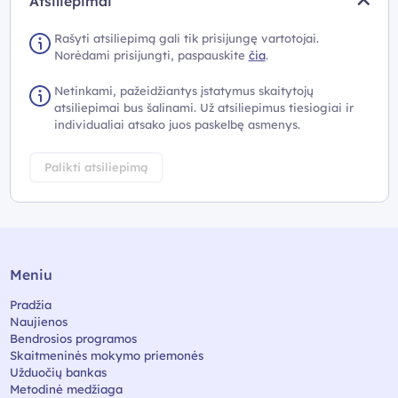
Atsiliepimai
Rašyti atsiliepimą gali tik prisijungę vartotojai.
Norėdami prisijungti, paspauskite
čia
.
Netinkami, pažeidžiantys įstatymus skaitytojų
atsiliepimai bus šalinami. Už atsiliepimus tiesiogiai ir
individualiai atsako juos paskelbę asmenys.
Palikti atsiliepimą
Meniu
Pradžia
Naujienos
Bendrosios programos
Skaitmeninės mokymo priemonės
Užduočių bankas
Metodinė medžiaga