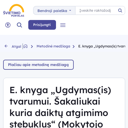
Paieška
Bendroji paieška
Pai
Paieška
Prisijungti
Meniu
Neįgaliųjų rėžimas
Metodinė medžiaga
E. knyga „Ugdymas(is) tvarumu
Atgal
Plačiau apie metodinę medžiagą
E. knyga „Ugdymas(is)
tvarumui. Šakaliukai
kuria daiktų atgimimo
stebuklus“ (Mokytojo