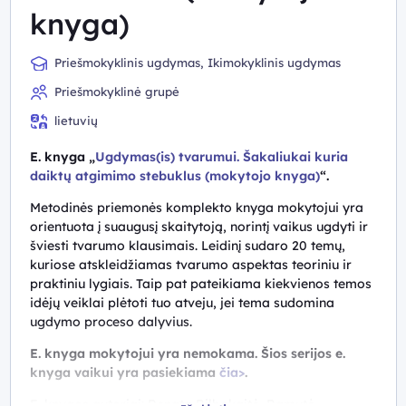
knyga)
Priešmokyklinis ugdymas, Ikimokyklinis ugdymas
Priešmokyklinė grupė
lietuvių
E. knyga „
Ugdymas(is) tvarumui. Šakaliukai kuria
daiktų atgimimo stebuklus (mokytojo knyga)
“.
Metodinės priemonės komplekto knyga
mokytojui yra
orientuota į suaugusį skaitytoją, norintį vaikus ugdyti ir
šviesti tvarumo klausimais. Leidinį sudaro 20 temų,
kuriose atskleidžiamas tvarumo aspektas teoriniu ir
praktiniu lygiais. Taip pat pateikiama kiekvienos temos
idėjų veiklai plėtoti tuo atveju, jei tema sudomina
ugdymo proceso dalyvius.
E. knyga mokytojui yra nemokama. Šios serijos e.
knyga vaikui yra pasiekiama
čia>
.
E. knygos autoriai: Renata Bilbokaitė
,
Ramutė