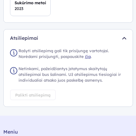
Sukūrimo metai
2023
Atsiliepimai
Rašyti atsiliepimą gali tik prisijungę vartotojai.
Norėdami prisijungti, paspauskite
čia
.
Netinkami, pažeidžiantys įstatymus skaitytojų
atsiliepimai bus šalinami. Už atsiliepimus tiesiogiai ir
individualiai atsako juos paskelbę asmenys.
Palikti atsiliepimą
Meniu