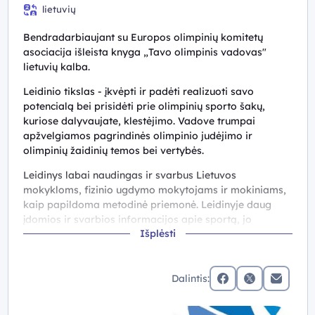
10 (II gimnazijos) klasė, III gimnazijos klasė, IV gimnazijos
lietuvių
klasė
Bendradarbiaujant su Europos olimpinių komitetų
asociacija išleista knyga „Tavo olimpinis vadovas"
lietuvių kalba.
Leidinio tikslas - įkvėpti ir padėti realizuoti savo
potencialą bei prisidėti prie olimpinių sporto šakų,
kuriose dalyvaujate, klestėjimo. Vadove trumpai
apžvelgiamos pagrindinės olimpinio judėjimo ir
olimpinių žaidinių temos bei vertybės.
Leidinys labai naudingas ir svarbus Lietuvos
mokykloms, fizinio ugdymo mokytojams ir mokiniams,
kaip papildoma metodinė priemonė. Leidinyje daug
įdomios ir svarbios informacijos apie sportą, jo
Išplėsti
filosofiją ir pan. Kai kurios Lietuvos mokyklos vis dar
dalyvauja anksčiau pradėtos Olimpinės kartos projekte
(LTOK), o ir naujai įsitraukiančioms naudinga pagalba.
Dalintis:
Leidinį į lietuvių kalbą išvertė Klaipėdos universitetas,
facebook
x (twitter)
Elektronin
2024 m.