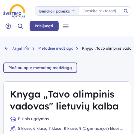
Paieška
Bendroji paieška
Pai
Paieška
Prisijungti
Meniu
Neįgaliųjų rėžimas
Metodinė medžiaga
Knyga „Tavo olimpinis vadova
Atgal
Plačiau apie metodinę medžiagą
Knyga „Tavo olimpinis
vadovas" lietuvių kalba
Fizinis ugdymas
5 klasė, 6 klasė, 7 klasė, 8 klasė, 9 (I gimnazijos) klasė,