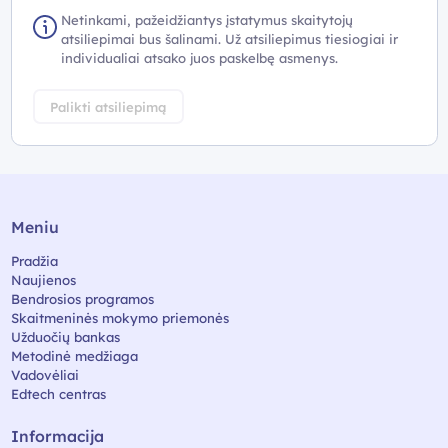
Netinkami, pažeidžiantys įstatymus skaitytojų
atsiliepimai bus šalinami. Už atsiliepimus tiesiogiai ir
individualiai atsako juos paskelbę asmenys.
Palikti atsiliepimą
Meniu
Pradžia
Naujienos
Bendrosios programos
Skaitmeninės mokymo priemonės
Užduočių bankas
Metodinė medžiaga
Vadovėliai
Edtech centras
Informacija