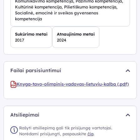
Komunikavimo kompetencija, Pažinimo kompetencija,
Kultūrinė kompetencija, Pilietiškumo kompetencija,
Socialinė, emocinė ir sveikos gyvensenos
kompetencija
Sukūrimo metai
Atnaujinimo metai
2017
2024
Failai parsisiuntimui
Knyga-tavo-olimpinis-vadovas-lietuviu-kalba (.pdf)
Atsiliepimai
Rašyti atsiliepimą gali tik prisijungę vartotojai.
Norėdami prisijungti, paspauskite
čia
.