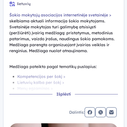
8 klasė, 9 (I gimnazijos) klasė, 10 (II gimnazijos) klasė, III
lietuvių
gimnazijos klasė
Šokio mokytojų asociacijos internetinėje svetainėje >
skelbiama aktuali informacija šokio mokytojams.
Svetainėje mokytojas turi galimybę atsisiųsti
(peržiūrėti) įvairią medžiagą: pristatymus, metodinius
patarimus, vaizdo įrašus, naudingus šokio pamokoms.
Medžiaga parengta organizuojant įvairias veiklas ir
renginius. Medžiaga nuolat atnaujinama.
M
edžiaga pateikta pagal tematikų puslapius:
Kompetencijos per šokį >
Lietuvių kalba per šokį >
Menų egzaminas >
Išplėsti
Atkreipiamas dėmesys, kad Šokio mokytojų asociacijos
puslapyje parengta metodinė medžiaga skelbiama
neredaguojant ir neprisiimant atsakomybės už autorinį
Dalintis:
turinį. N
audojantis informacija viešuose šaltiniuose yra
facebook
x (twitter)
Elektronin
privaloma autorystės nuoroda.