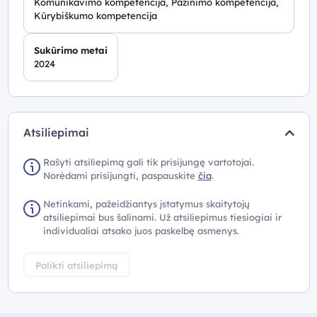
Komunikavimo kompetencija, Pažinimo kompetencija,
Kūrybiškumo kompetencija
Sukūrimo metai
2024
Atsiliepimai
Rašyti atsiliepimą gali tik prisijungę vartotojai.
Norėdami prisijungti, paspauskite
čia
.
Netinkami, pažeidžiantys įstatymus skaitytojų
atsiliepimai bus šalinami. Už atsiliepimus tiesiogiai ir
individualiai atsako juos paskelbę asmenys.
Palikti atsiliepimą