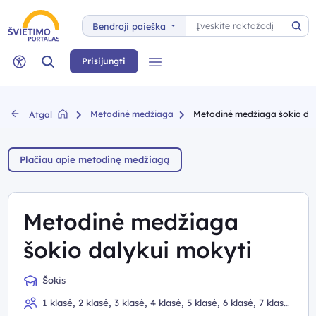
Paieška
Bendroji paieška
Pai
Paieška
Prisijungti
Meniu
Neįgaliųjų rėžimas
Metodinė medžiaga
Metodinė medžiaga šokio dal
Atgal
Plačiau apie metodinę medžiagą
Metodinė medžiaga
šokio dalykui mokyti
Šokis
1 klasė, 2 klasė, 3 klasė, 4 klasė, 5 klasė, 6 klasė, 7 klasė,