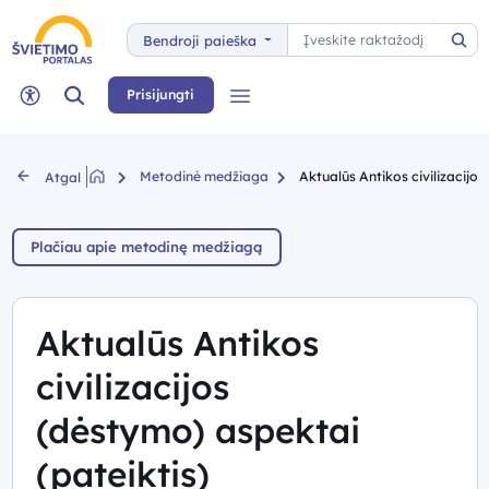
Paieška
Bendroji paieška
Pai
Paieška
Prisijungti
Meniu
Neįgaliųjų rėžimas
Metodinė medžiaga
Aktualūs Antikos civilizacijos
Atgal
Plačiau apie metodinę medžiagą
Aktualūs Antikos
civilizacijos
(dėstymo) aspektai
(pateiktis)