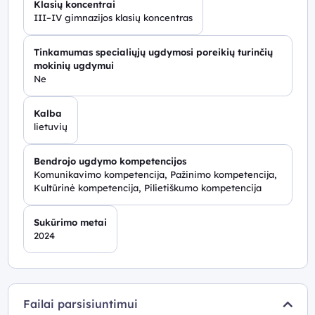
Klasių koncentrai
III–IV gimnazijos klasių koncentras
Tinkamumas specialiųjų ugdymosi poreikių turinčių
mokinių ugdymui
Ne
Kalba
lietuvių
Bendrojo ugdymo kompetencijos
Komunikavimo kompetencija, Pažinimo kompetencija,
Kultūrinė kompetencija, Pilietiškumo kompetencija
Sukūrimo metai
2024
Failai parsisiuntimui