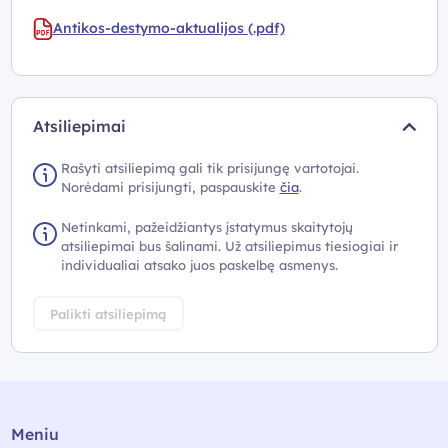
Antikos-destymo-aktualijos (.pdf)
Atsiliepimai
Rašyti atsiliepimą gali tik prisijungę vartotojai.
Norėdami prisijungti, paspauskite
čia
.
Netinkami, pažeidžiantys įstatymus skaitytojų
atsiliepimai bus šalinami. Už atsiliepimus tiesiogiai ir
individualiai atsako juos paskelbę asmenys.
Palikti atsiliepimą
Meniu