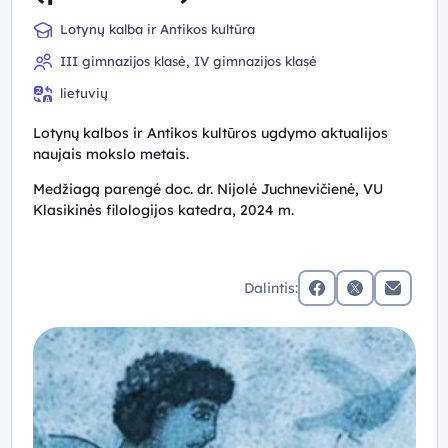
Lotynų kalba ir Antikos kultūra
III gimnazijos klasė, IV gimnazijos klasė
lietuvių
Lotynų kalbos ir Antikos kultūros ugdymo aktualijos
naujais mokslo metais.
Medžiagą parengė doc. dr. Nijolė Juchnevičienė, VU
Klasikinės filologijos katedra, 2024 m.
Dalintis:
facebook
x (twitter)
Elektronin