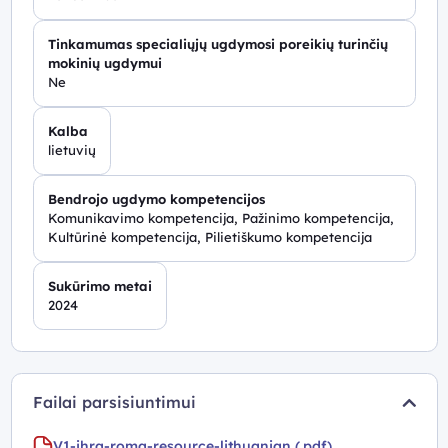
Tinkamumas specialiųjų ugdymosi poreikių turinčių
mokinių ugdymui
Ne
Kalba
lietuvių
Bendrojo ugdymo kompetencijos
Komunikavimo kompetencija, Pažinimo kompetencija,
Kultūrinė kompetencija, Pilietiškumo kompetencija
Sukūrimo metai
2024
Failai parsisiuntimui
V1-ihra-roma-resource-lithuanian (.pdf)