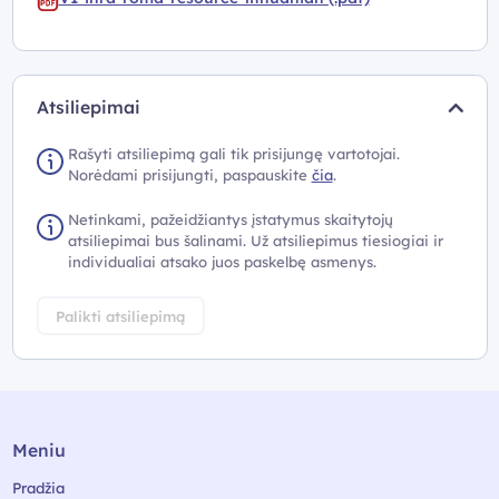
Atsiliepimai
Rašyti atsiliepimą gali tik prisijungę vartotojai.
Norėdami prisijungti, paspauskite
čia
.
Netinkami, pažeidžiantys įstatymus skaitytojų
atsiliepimai bus šalinami. Už atsiliepimus tiesiogiai ir
individualiai atsako juos paskelbę asmenys.
Palikti atsiliepimą
Meniu
Pradžia