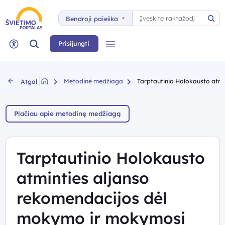
Paieška
Bendroji paieška
Pai
Paieška
Prisijungti
Meniu
Neįgaliųjų rėžimas
Metodinė medžiaga
Tarptautinio Holokausto atmi
Atgal
Plačiau apie metodinę medžiagą
Tarptautinio Holokausto
atminties aljanso
rekomendacijos dėl
mokymo ir mokymosi