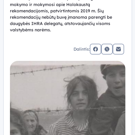
mokymo ir mokymosi apie Holokaustą
rekomendacijomis, patvirtintomis 2019 m. Šių
rekomendacijų nebūtų buvę įmanoma parengti be
daugybės IHRA delegatų, atstovaujančių visoms
valstybėms narėms.
Dalintis:
facebook
x (twitter)
Elektronin