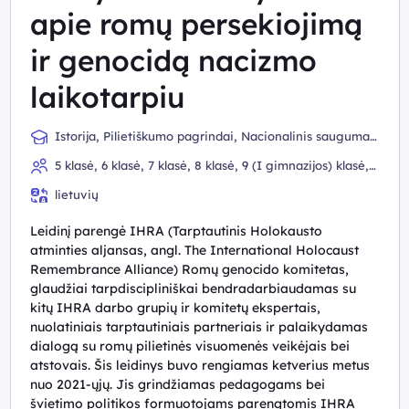
apie romų persekiojimą
ir genocidą nacizmo
laikotarpiu
Istorija, Pilietiškumo pagrindai, Nacionalinis saugumas
ir krašto gynyba
5 klasė, 6 klasė, 7 klasė, 8 klasė, 9 (I gimnazijos) klasė,
10 (II gimnazijos) klasė, III gimnazijos klasė, IV gimnazijos
lietuvių
klasė
Leidinį parengė IHRA (Tarptautinis Holokausto
atminties aljansas, angl. The International Holocaust
Remembrance Alliance) Romų genocido komitetas,
glaudžiai tarpdiscipliniškai bendradarbiaudamas su
kitų IHRA darbo grupių ir komitetų ekspertais,
nuolatiniais tarptautiniais partneriais ir palaikydamas
dialogą su romų pilietinės visuomenės veikėjais bei
atstovais. Šis leidinys buvo rengiamas ketverius metus
nuo 2021-ųjų. Jis grindžiamas pedagogams bei
švietimo politikos formuotojams parengtomis IHRA