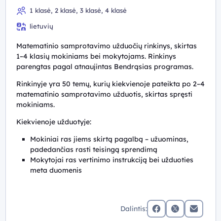
1 klasė, 2 klasė, 3 klasė, 4 klasė
lietuvių
Matematinio samprotavimo užduočių rinkinys, skirtas
1–4 klasių mokiniams bei mokytojams. Rinkinys
parengtas pagal atnaujintas Bendrąsias programas.
Rinkinyje yra 50 temų, kurių kiekvienoje pateikta po 2–4
matematinio samprotavimo užduotis, skirtas spręsti
mokiniams.
Kiekvienoje užduotyje:
Mokiniai ras jiems skirtą pagalbą – užuominas,
padedančias rasti teisingą sprendimą
Mokytojai ras vertinimo instrukciją bei užduoties
meta duomenis
Dalintis:
facebook
x (twitter)
Elektronin