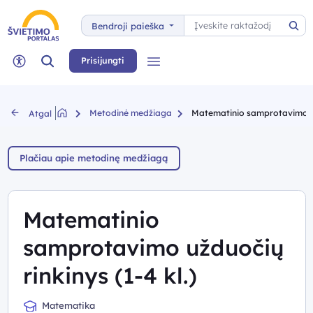
Paieška
Bendroji paieška
Pai
Paieška
Prisijungti
Meniu
Neįgaliųjų rėžimas
Metodinė medžiaga
Matematinio samprotavimo užd
Atgal
Plačiau apie metodinę medžiagą
Matematinio
samprotavimo užduočių
rinkinys (1-4 kl.)
Matematika