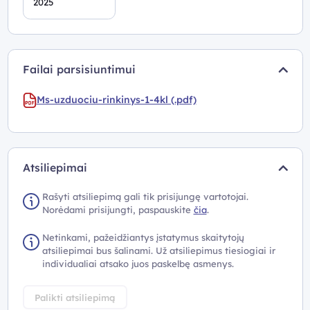
2025
Failai parsisiuntimui
Ms-uzduociu-rinkinys-1-4kl (.pdf)
Atsiliepimai
Rašyti atsiliepimą gali tik prisijungę vartotojai.
Norėdami prisijungti, paspauskite
čia
.
Netinkami, pažeidžiantys įstatymus skaitytojų
atsiliepimai bus šalinami. Už atsiliepimus tiesiogiai ir
individualiai atsako juos paskelbę asmenys.
Palikti atsiliepimą