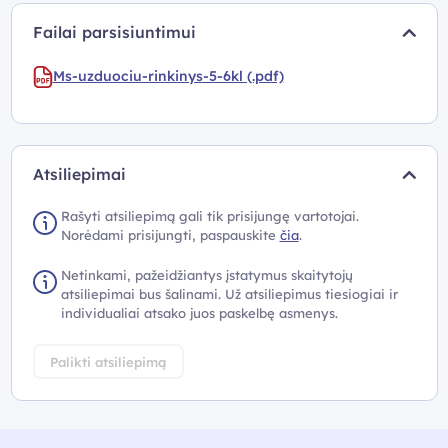
Failai parsisiuntimui
Ms-uzduociu-rinkinys-5-6kl (.pdf)
Atsiliepimai
Rašyti atsiliepimą gali tik prisijungę vartotojai.
Norėdami prisijungti, paspauskite
čia
.
Netinkami, pažeidžiantys įstatymus skaitytojų
atsiliepimai bus šalinami. Už atsiliepimus tiesiogiai ir
individualiai atsako juos paskelbę asmenys.
Palikti atsiliepimą