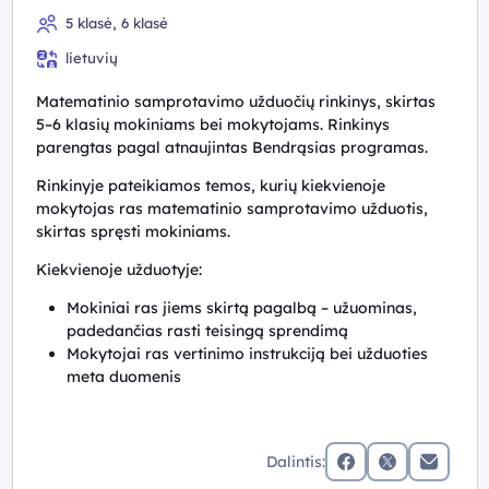
5 klasė, 6 klasė
lietuvių
Matematinio samprotavimo užduočių rinkinys, skirtas
5–6 klasių mokiniams bei mokytojams. Rinkinys
parengtas pagal atnaujintas Bendrąsias programas.
Rinkinyje pateikiamos temos, kurių kiekvienoje
mokytojas ras matematinio samprotavimo užduotis,
skirtas spręsti mokiniams.
Kiekvienoje užduotyje:
Mokiniai ras jiems skirtą pagalbą – užuominas,
padedančias rasti teisingą sprendimą
Mokytojai ras vertinimo instrukciją bei užduoties
meta duomenis
Dalintis:
facebook
x (twitter)
Elektronin