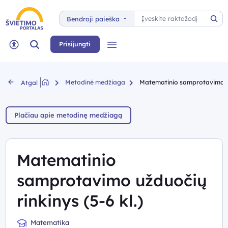
Paieška
Bendroji paieška
Pai
Paieška
Prisijungti
Meniu
Neįgaliųjų rėžimas
Metodinė medžiaga
Matematinio samprotavimo užd
Atgal
Plačiau apie metodinę medžiagą
Matematinio
samprotavimo užduočių
rinkinys (5-6 kl.)
Matematika