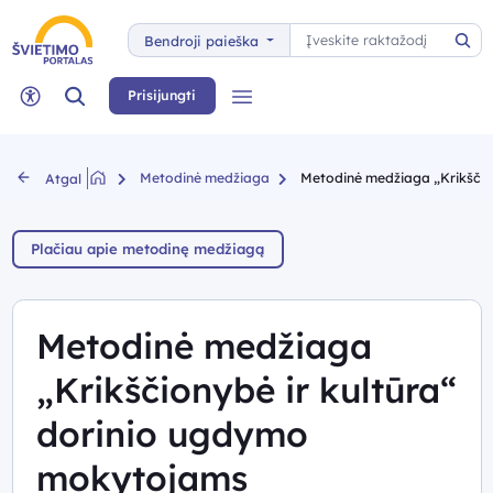
Paieška
Bendroji paieška
Pai
Paieška
Prisijungti
Meniu
Neįgaliųjų rėžimas
Metodinė medžiaga
Metodinė medžiaga „Krikščio
Atgal
Plačiau apie metodinę medžiagą
Metodinė medžiaga
„Krikščionybė ir kultūra“
dorinio ugdymo
mokytojams