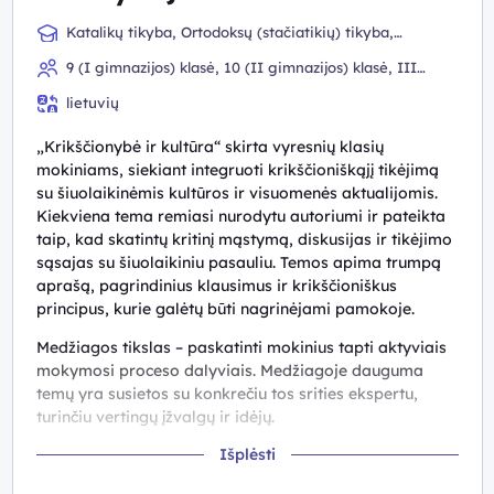
Katalikų tikyba, Ortodoksų (stačiatikių) tikyba,
Evangelikų liuteronų tikyba, Evangelikų reformatų tikyba
9 (I gimnazijos) klasė, 10 (II gimnazijos) klasė, III
gimnazijos klasė, IV gimnazijos klasė
lietuvių
„Krikščionybė ir kultūra“ skirta vyresnių klasių
mokiniams, siekiant integruoti krikščioniškąjį tikėjimą
su šiuolaikinėmis kultūros ir visuomenės aktualijomis.
Kiekviena tema remiasi nurodytu autoriumi ir pateikta
taip, kad skatintų kritinį mąstymą, diskusijas ir tikėjimo
sąsajas su šiuolaikiniu pasauliu. Temos apima trumpą
aprašą, pagrindinius klausimus ir krikščioniškus
principus, kurie galėtų būti nagrinėjami pamokoje.
Medžiagos tikslas – paskatinti mokinius tapti aktyviais
mokymosi proceso dalyviais. Medžiagoje dauguma
temų yra susietos su konkrečiu tos srities ekspertu,
turinčiu vertingų įžvalgų ir idėjų.
Išplėsti
Medžiaga pasiekiama
https://jezuitai.craft.me/kultur