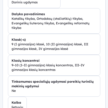
Dorinis ugdymas
Dalyko pavadinimas
Katalikų tikyba, Ortodoksų (stačiatikių) tikyba,
Evangelikų liuteronų tikyba, Evangelikų reformatų
tikyba
Klasė(-s)
9 (I gimnazijos) klasė, 10 (II gimnazijos) klasė, III
gimnazijos klasė, IV gimnazijos klasė
Klasių koncentrai
9–10 (I–II gimnazijos) klasių koncentras, III–IV
gimnazijos klasių koncentras
Tinkamumas specialiųjų ugdymosi poreikių turinčių
mokinių ugdymui
Ne
Kalba
lietuvių