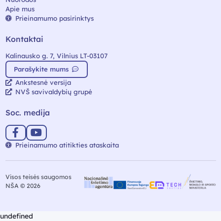
Apie mus
Prieinamumo pasirinktys
Kontaktai
Kalinausko g. 7, Vilnius LT-03107
Parašykite mums
Ankstesnė versija
NVŠ savivaldybių grupė
Soc. medija
Prieinamumo atitikties ataskaita
Visos teisės saugomos
NŠA © 2026
undefined