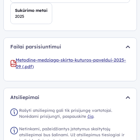
Sukūrimo metai
2025
Failai parsisiuntimui
Metodine-medziaga-skirta-kuturos-paveldui-2025-
09 (.pdf)
Atsiliepimai
Rašyti atsiliepimą gali tik prisijungę vartotojai.
Norėdami prisijungti, paspauskite
čia
.
Netinkami, pažeidžiantys įstatymus skaitytojų
atsiliepimai bus šalinami. Už atsiliepimus tiesiogiai ir