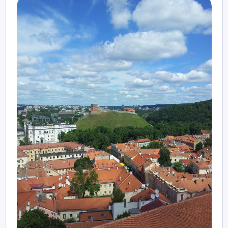
Šiose
metodinėse
rekomendacijose
siekiama
pateikti
pavyzdžių,
kaip
kultūros
paveldą
galima
įprasminti
skirtingų
dalykų
pamokose.
Pavyzdžiai
padės
mokytojams
planuoti
ugdymo
procesą,
kuriame
paveldas
tampa
ne
tik
žinių
šaltiniu,
bet
ir
priemone
mokinių
kompetencijoms visapusiškai ugdyti.