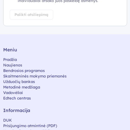
individualiai atsako juos paskelbę asmenys.
Palikti atsiliepimą
Meniu
Pradžia
Naujienos
Bendrosios programos
Skaitmeninės mokymo priemonės
Užduočių bankas
Metodinė medžiaga
Vadovėliai
Edtech centras
Informacija
DUK
Prisijungimo atmintinė (PDF)