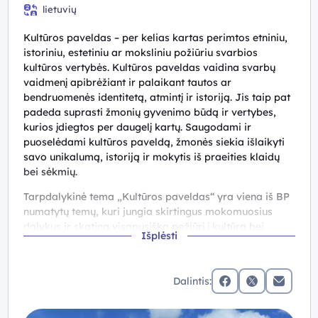
10 (II gimnazijos) klasė, III gimnazijos klasė
lietuvių
Kultūros paveldas – per kelias kartas perimtos etniniu,
istoriniu, estetiniu ar moksliniu požiūriu svarbios
kultūros vertybės. Kultūros paveldas vaidina svarbų
vaidmenį apibrėžiant ir palaikant tautos ar
bendruomenės identitetą, atmintį ir istoriją. Jis taip pat
padeda suprasti žmonių gyvenimo būdą ir vertybes,
kurios įdiegtos per daugelį kartų. Saugodami ir
puoselėdami kultūros paveldą, žmonės siekia išlaikyti
savo unikalumą, istoriją ir mokytis iš praeities klaidų
bei sėkmių.
Tarpdalykinė tema „Kultūros paveldas“ yra viena iš BP
numatytų temų, kuri jungia skirtingus mokomuosius
dalykus ir skatina visapusišką požiūrį į kultūrą bei
Išplėsti
istoriją. Ji leidžia mokiniams ne tik susipažinti su
praeities ir dabarties kultūriniais reiškiniais, bet ir
ugdyti atsakomybę už paveldo išsaugojimą, asmeninį
Dalintis:
santykį su aplinka bei tautinę tapatybę. Šią temą
facebook
x (twitter)
Elektronin
integruoja įvairūs mokomieji dalykai, kurie išvardyti
bendrosiose programose.