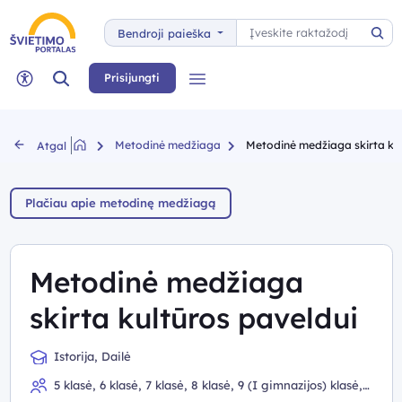
Paieška
Bendroji paieška
Pai
Paieška
Prisijungti
Meniu
Neįgaliųjų rėžimas
Metodinė medžiaga
Metodinė medžiaga skirta kul
Atgal
Plačiau apie metodinę medžiagą
Metodinė medžiaga
skirta kultūros paveldui
Istorija, Dailė
5 klasė, 6 klasė, 7 klasė, 8 klasė, 9 (I gimnazijos) klasė,