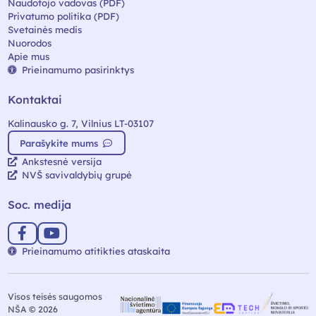
Naudotojo vadovas (PDF)
Privatumo politika (PDF)
Svetainės medis
Nuorodos
Apie mus
Prieinamumo pasirinktys
Kontaktai
Kalinausko g. 7, Vilnius LT-03107
Parašykite mums
Ankstesnė versija
NVŠ savivaldybių grupė
Soc. medija
Prieinamumo atitikties ataskaita
Visos teisės saugomos
NŠA © 2026