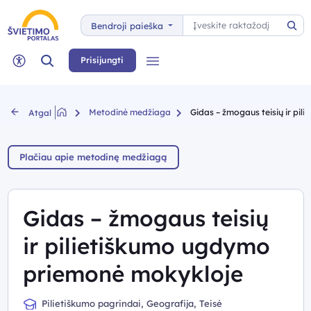
Paieška
Bendroji paieška
Pai
Paieška
Prisijungti
Meniu
Neįgaliųjų rėžimas
Metodinė medžiaga
Gidas – žmogaus teisių ir pi
Atgal
Plačiau apie metodinę medžiagą
Gidas – žmogaus teisių
ir pilietiškumo ugdymo
priemonė mokykloje
Pilietiškumo pagrindai, Geografija, Teisė