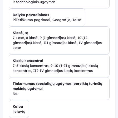
ir technologinis ugdymas
Dalyko pavadinimas
Pilietiškumo pagrindai, Geografija, Teisė
Klasė(-s)
7 klasė, 8 klasė, 9 (I gimnazijos) klasė, 10 (II
gimnazijos) klasė, III gimnazijos klasė, IV gimnazijos
klasė
Klasių koncentrai
7–8 klasių koncentras, 9–10 (I–II gimnazijos) klasių
koncentras, III–IV gimnazijos klasių koncentras
Tinkamumas specialiųjų ugdymosi poreikių turinčių
mokinių ugdymui
Ne
Kalba
lietuvių