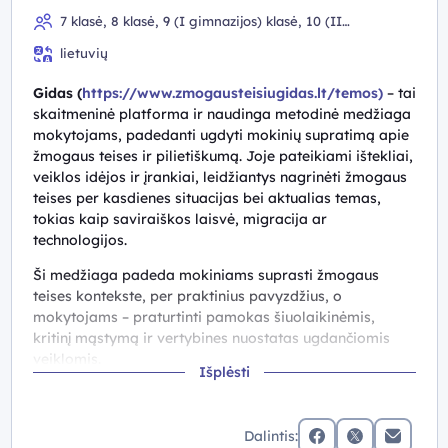
7 klasė, 8 klasė, 9 (I gimnazijos) klasė, 10 (II
gimnazijos) klasė, III gimnazijos klasė, IV gimnazijos klasė
lietuvių
Gidas (
https://www.zmogausteisiugidas.lt/temos)
– tai
skaitmeninė platforma ir naudinga metodinė medžiaga
mokytojams, padedanti ugdyti mokinių supratimą apie
žmogaus teises ir pilietiškumą. Joje pateikiami ištekliai,
veiklos idėjos ir įrankiai, leidžiantys nagrinėti žmogaus
teises per kasdienes situacijas bei aktualias temas,
tokias kaip saviraiškos laisvė, migracija ar
technologijos.
Ši medžiaga padeda mokiniams suprasti žmogaus
teises kontekste, per praktinius pavyzdžius, o
mokytojams – praturtinti pamokas šiuolaikinėmis,
kritinį mąstymą ir vertybines nuostatas ugdančiomis
veiklomis.
Išplėsti
Tinkama naudoti šiuose mokomuosiuose dalykuose:
Geografija (7–IV gimnazijos klasės)
Dalintis: