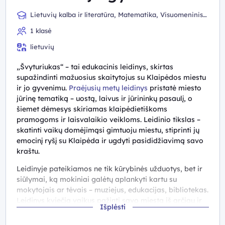
Lietuvių kalba ir literatūra, Matematika, Visuomeninis
ugdymas
1 klasė
lietuvių
„Švyturiukas“ – tai edukacinis leidinys, skirtas
supažindinti mažuosius skaitytojus su Klaipėdos miestu
ir jo gyvenimu.
Praėjusių metų leidinys
pristatė miesto
jūrinę tematiką – uostą, laivus ir jūrininkų pasaulį, o
šiemet dėmesys skiriamas klaipėdietiškoms
pramogoms ir laisvalaikio veikloms. Leidinio tikslas –
skatinti vaikų domėjimąsi gimtuoju miestu, stiprinti jų
emocinį ryšį su Klaipėda ir ugdyti pasididžiavimą savo
kraštu.
Leidinyje pateikiamos ne tik kūrybinės užduotys, bet ir
siūlymai, ką mokiniai galėtų aplankyti kartu su
mokytojais ar tėvais – muziejus, edukacijas, bibliotekas.
Leidinys kviečia vaikus pažinti savo miestą iš arčiau ir
Išplėsti
kurti gyvą ryšį su juo, ugdydamas jaunąją kartą –
empatišką, smalsią ir kūrybišką Klaipėdos ateitį.