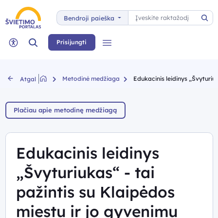
Paieška
Bendroji paieška
Pai
Paieška
Prisijungti
Meniu
Neįgaliųjų rėžimas
Metodinė medžiaga
Edukacinis leidinys „Švyturiuka
Atgal
Plačiau apie metodinę medžiagą
Edukacinis leidinys
„Švyturiukas“ - tai
pažintis su Klaipėdos
miestu ir jo gyvenimu