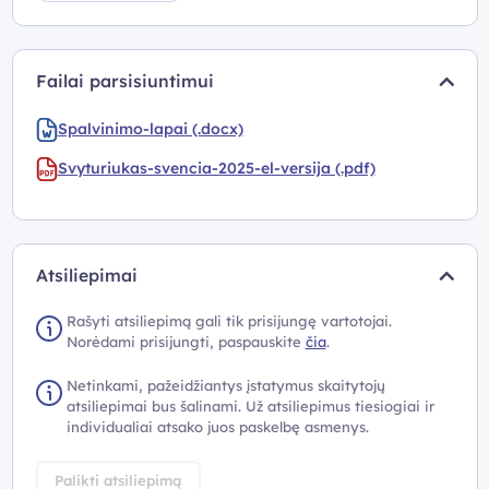
Failai parsisiuntimui
Spalvinimo-lapai (.docx)
Svyturiukas-svencia-2025-el-versija (.pdf)
Atsiliepimai
Rašyti atsiliepimą gali tik prisijungę vartotojai.
Norėdami prisijungti, paspauskite
čia
.
Netinkami, pažeidžiantys įstatymus skaitytojų
atsiliepimai bus šalinami. Už atsiliepimus tiesiogiai ir
individualiai atsako juos paskelbę asmenys.
Palikti atsiliepimą