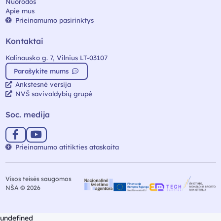
Nuorodos
Apie mus
Prieinamumo pasirinktys
Kontaktai
Kalinausko g. 7, Vilnius LT-03107
Parašykite mums
Ankstesnė versija
NVŠ savivaldybių grupė
Soc. medija
Prieinamumo atitikties ataskaita
Visos teisės saugomos
NŠA © 2026
undefined