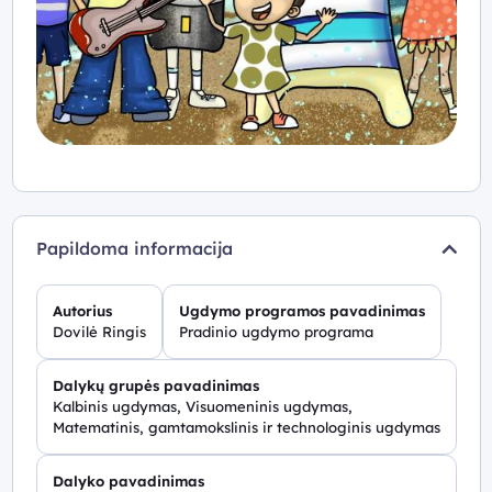
Papildoma informacija
Autorius
Ugdymo programos pavadinimas
Dovilė Ringis
Pradinio ugdymo programa
Dalykų grupės pavadinimas
Kalbinis ugdymas, Visuomeninis ugdymas,
Matematinis, gamtamokslinis ir technologinis ugdymas
Dalyko pavadinimas