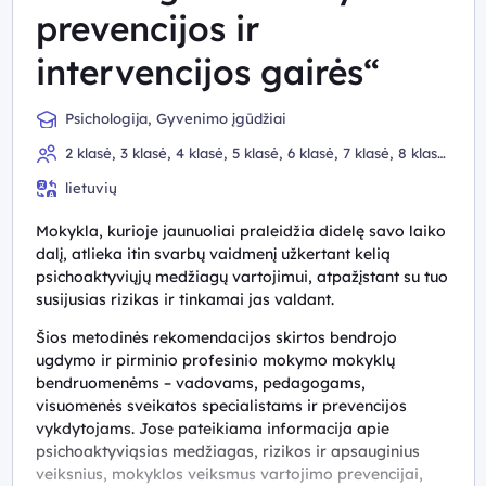
prevencijos ir
intervencijos gairės“
Psichologija, Gyvenimo įgūdžiai
2 klasė, 3 klasė, 4 klasė, 5 klasė, 6 klasė, 7 klasė, 8 klasė,
9 (I gimnazijos) klasė, 10 (II gimnazijos) klasė, III
lietuvių
gimnazijos klasė, IV gimnazijos klasė
Mokykla, kurioje jaunuoliai praleidžia didelę savo laiko
dalį, atlieka itin svarbų vaidmenį užkertant kelią
psichoaktyviųjų medžiagų vartojimui, atpažįstant su tuo
susijusias rizikas ir tinkamai jas valdant.
Šios metodinės rekomendacijos skirtos bendrojo
ugdymo ir pirminio profesinio mokymo mokyklų
bendruomenėms – vadovams, pedagogams,
visuomenės sveikatos specialistams ir prevencijos
vykdytojams. Jose pateikiama informacija apie
psichoaktyviąsias medžiagas, rizikos ir apsauginius
veiksnius, mokyklos veiksmus vartojimo prevencijai,