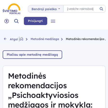
Paieška
Bendroji paieška
Pai
Paieška
Prisijungti
Meniu
Neįgaliųjų rėžimas
Metodinė medžiaga
Metodinės rekomendacijos „Ps
Atgal
Plačiau apie metodinę medžiagą
Metodinės
rekomendacijos
„Psichoaktyviosios
medžiagos ir mokykla: