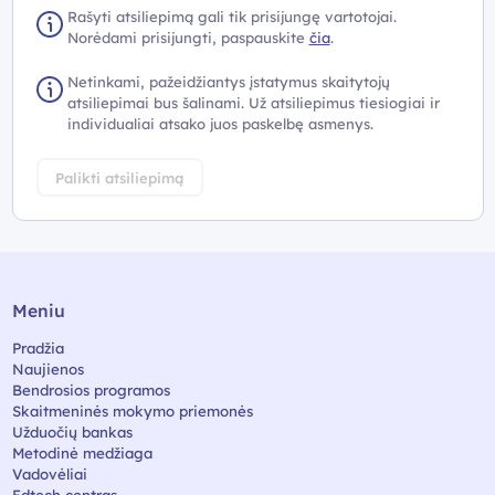
Rašyti atsiliepimą gali tik prisijungę vartotojai.
Norėdami prisijungti, paspauskite
čia
.
Netinkami, pažeidžiantys įstatymus skaitytojų
atsiliepimai bus šalinami. Už atsiliepimus tiesiogiai ir
individualiai atsako juos paskelbę asmenys.
Palikti atsiliepimą
Meniu
Pradžia
Naujienos
Bendrosios programos
Skaitmeninės mokymo priemonės
Užduočių bankas
Metodinė medžiaga
Vadovėliai