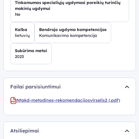
Tinkamumas specialiųjų ugdymosi poreikių turinčių
mokinių ugdymui
Ne
Kalba
Bendrojo ugdymo kompetencijos
lietuvių
Komunikavimo kompetencija
Sukūrimo metai
2023
Failai parsisiuntimui
Ntakd-metodines-rekomendacijosvirselis2 (.pdf)
Atsiliepimai