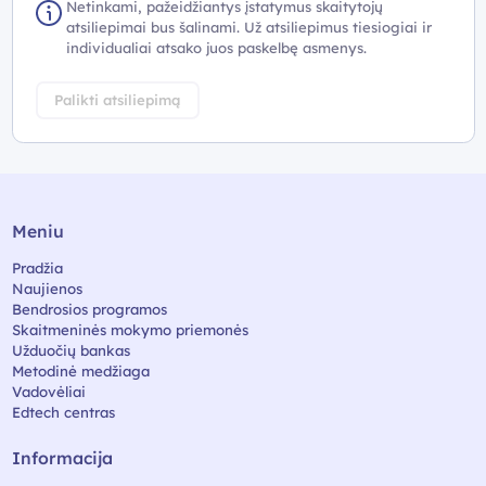
Netinkami, pažeidžiantys įstatymus skaitytojų
atsiliepimai bus šalinami. Už atsiliepimus tiesiogiai ir
individualiai atsako juos paskelbę asmenys.
Palikti atsiliepimą
Meniu
Pradžia
Naujienos
Bendrosios programos
Skaitmeninės mokymo priemonės
Užduočių bankas
Metodinė medžiaga
Vadovėliai
Edtech centras
Informacija