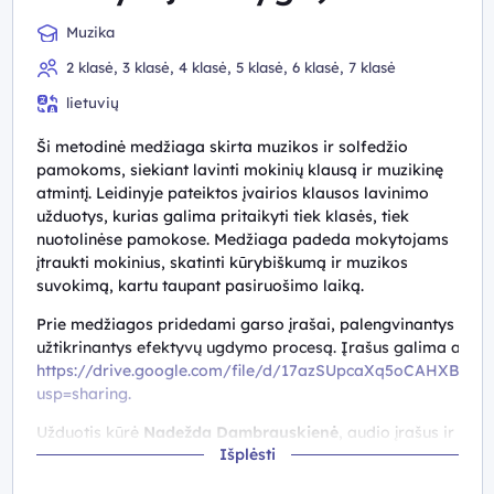
Muzika
2 klasė, 3 klasė, 4 klasė, 5 klasė, 6 klasė, 7 klasė
lietuvių
Ši metodinė medžiaga skirta muzikos ir solfedžio
pamokoms, siekiant lavinti mokinių klausą ir muzikinę
atmintį. Leidinyje pateiktos įvairios klausos lavinimo
užduotys, kurias galima pritaikyti tiek klasės, tiek
nuotolinėse pamokose. Medžiaga padeda mokytojams
įtraukti mokinius, skatinti kūrybiškumą ir muzikos
suvokimą, kartu taupant pasiruošimo laiką.
Prie medžiagos pridedami garso įrašai, palengvinantys užduo
užtikrinantys efektyvų ugdymo procesą.
Įrašus galima atsisi
https://drive.google.com/file/d/17azSUpcaXq5oCAHXB1
usp=sharing.
Užduotis kūrė
Nadežda Dambrauskienė
, audio įrašus ir
Išplėsti
skaitmeninę versiją kūrė
Renata Deltuvienė Bakutė.