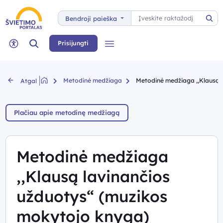
Paieška
Bendroji paieška
Pai
Paieška
Prisijungti
Meniu
Neįgaliųjų rėžimas
Metodinė medžiaga
Metodinė medžiaga ,,Klausą l
Atgal
Plačiau apie metodinę medžiagą
Metodinė medžiaga
,,Klausą lavinančios
užduotys“ (muzikos
mokytojo knyga)