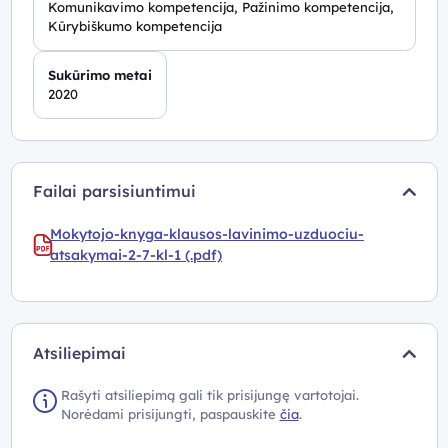
Komunikavimo kompetencija, Pažinimo kompetencija,
Kūrybiškumo kompetencija
Sukūrimo metai
2020
Failai parsisiuntimui
Mokytojo-knyga-klausos-lavinimo-uzduociu-
atsakymai-2-7-kl-1 (.pdf)
Atsiliepimai
Rašyti atsiliepimą gali tik prisijungę vartotojai.
Norėdami prisijungti, paspauskite
čia
.