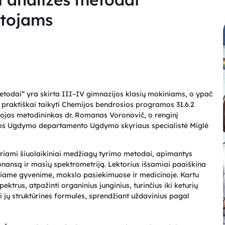
tojams
metodai“ yra skirta III–IV gimnazijos klasių mokiniams, o ypač
ir praktiškai taikyti Chemijos bendrosios programos 31.6.2
ojas metodininkas dr. Romanas Voronovič, o renginį
os Ugdymo departamento Ugdymo skyriaus specialistė Miglė
riami šiuolaikiniai medžiagų tyrimo metodai, apimantys
nansą ir masių spektrometriją. Lektorius išsamiai paaiškina
eniame gyvenime, mokslo pasiekimuose ir medicinoje. Kartu
ktrus, atpažinti organinius junginius, turinčius iki keturių
ti jų struktūrines formules, sprendžiant uždavinius pagal