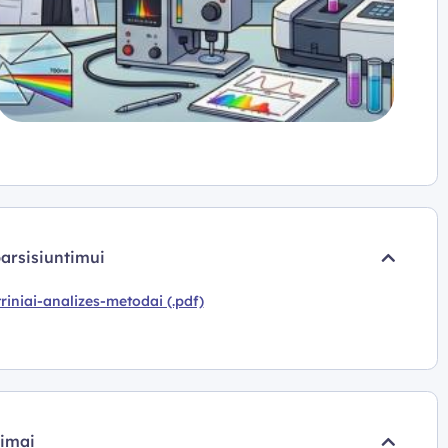
parsisiuntimui
riniai-analizes-metodai (.pdf)
pimai