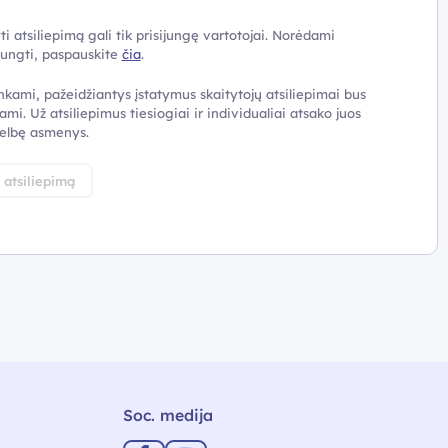
ti atsiliepimą gali tik prisijungę vartotojai. Norėdami
ijungti, paspauskite
čia
.
nkami, pažeidžiantys įstatymus skaitytojų atsiliepimai bus
ami. Už atsiliepimus tiesiogiai ir individualiai atsako juos
elbę asmenys.
i atsiliepimą
Soc. medija