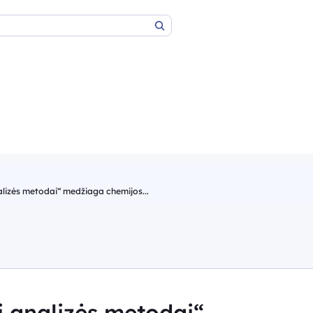
Paieška
alizės metodai“ medžiaga chemijos...
i analizės metodai“