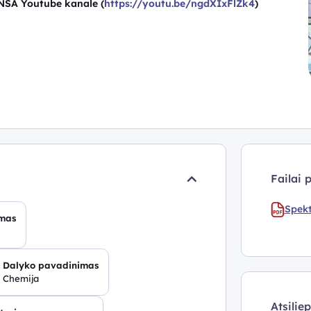
NŠA
Youtube
kanale
(
https://youtu.be/ngdXIxFlZk4
)
Failai 
Spekt
mas
Dalyko pavadinimas
Chemija
Atsilie