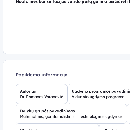
Nuotolinės konsultacijos vaizdo įrašą galima peržiūrėti
Papildoma informacija
Autorius
Ugdymo programos pavadini
Dr. Romanas Voronovič
Vidurinio ugdymo programa
Dalykų grupės pavadinimas
Matematinis, gamtamokslinis ir technologinis ugdymas