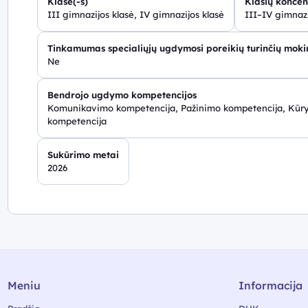
Klasė(-s)
Klasių koncen
III gimnazijos klasė, IV gimnazijos klasė
III–IV gimnazi
Tinkamumas specialiųjų ugdymosi poreikių turinčių mok
Ne
Bendrojo ugdymo kompetencijos
Komunikavimo kompetencija, Pažinimo kompetencija, Kūr
kompetencija
Sukūrimo metai
2026
Meniu
Informacija