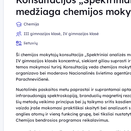
medžiaga chemijos moky
Chemija
III gimnazijos klasė, IV gimnazijos klasė
lietuvių
Ši chemijos mokytojų konsultacija „Spektriniai analizės 
IV gimnazijos klasės koncentrui, siekiant giliau suprasti 
temos mokymosi turinį. Konsultaciją veda chemijos mokyt
organizavo bei moderavo Nacionalinės švietimo agentūr
Parachnevičienė.
Nuotolinės paskaitos metu paprastai ir suprantamai apta
infraraudonąją spektroskopiją, branduolių magnetinį rezo
šių metodų veikimo principus bei jų taikymo sritis kasdi
vaizdo įraše mokomasi praktiškai skaityti bei analizuoti spe
anglies atomų ir vieną funkcinę grupę, bei tiksliai nustaty
Chemijos bendrosios programos reikalavimus.