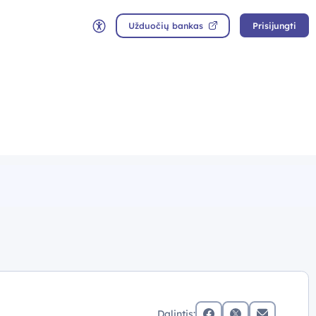
Užduočių bankas
Prisijungti
Neįgaliųjų rėžimas
Dalintis: