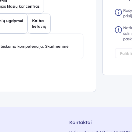
trai
jos klasių koncentras
Rašy
pris
inių ugdymui
Kalba
lietuvių
Neti
šalin
pask
ybiškumo kompetencija, Skaitmeninė
Palikt
Kontaktai