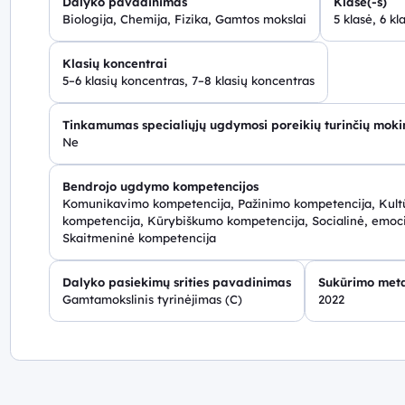
Dalyko pavadinimas
Klasė(-s)
Biologija, Chemija, Fizika, Gamtos mokslai
5 klasė, 6 kl
Klasių koncentrai
5–6 klasių koncentras, 7–8 klasių koncentras
Tinkamumas specialiųjų ugdymosi poreikių turinčių mok
Ne
Bendrojo ugdymo kompetencijos
Komunikavimo kompetencija, Pažinimo kompetencija, Kultū
kompetencija, Kūrybiškumo kompetencija, Socialinė, emoci
Skaitmeninė kompetencija
Dalyko pasiekimų srities pavadinimas
Sukūrimo met
Gamtamokslinis tyrinėjimas (C)
2022