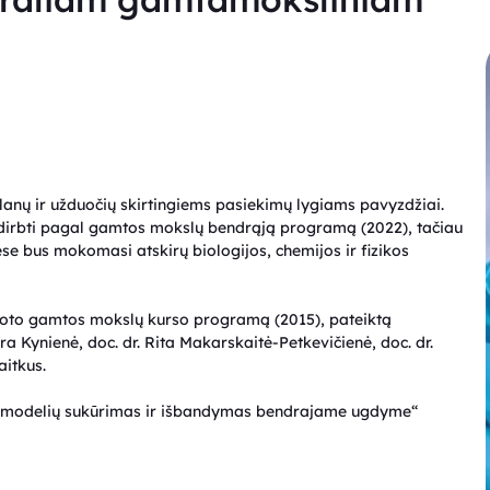
planų ir užduočių skirtingiems pasiekimų lygiams pavyzdžiai.
dirbti pagal gamtos mokslų bendrąją programą (2022), tačiau
se bus mokomasi atskirų biologijos, chemijos ir fizikos
oto gamtos mokslų kurso programą (2015), pateiktą
ra Kynienė, doc. dr. Rita Makarskaitė-Petkevičienė, doc. dr.
aitkus.
o modelių sukūrimas ir išbandymas bendrajame ugdyme“