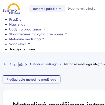
Paieška
Bendroji paieška
Pradžia
Naujienos
Ugdymo programos
Skaitmeninės mokymo priemonės
Metodinė medžiaga
Vadovėliai
Parašykite mums
Metodinė medžiaga
Metodinė medžiaga integral
Atgal
Plačiau apie metodinę medžiagą
Metodinė medžiaga inte