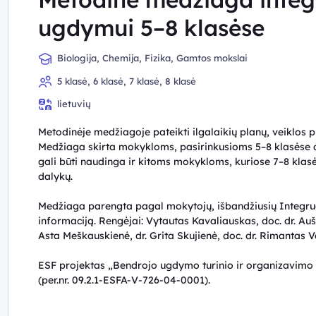
ugdymui 5–8 klasėse
Biologija, Chemija, Fizika, Gamtos mokslai
5 klasė, 6 klasė, 7 klasė, 8 klasė
lietuvių
Metodinėje medžiagoje pateikti ilgalaikių planų, veiklos 
Medžiaga skirta mokykloms, pasirinkusioms 5–8 klasėse 
gali būti naudinga ir kitoms mokykloms, kuriose 7–8 klasė
dalykų.
Medžiaga parengta pagal mokytojų, išbandžiusių Integru
informaciją. Rengėjai: Vytautas Kavaliauskas, doc. dr. Auš
Asta Meškauskienė, dr. Grita Skujienė, doc. dr. Rimantas V
ESF projektas „Bendrojo ugdymo turinio ir organizavim
(per.nr. 09.2.1-ESFA-V-726-04-0001).