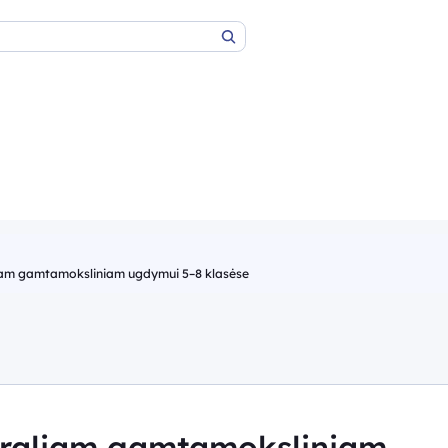
Paieška
iam gamtamoksliniam ugdymui 5–8 klasėse
graliam gamtamoksliniam