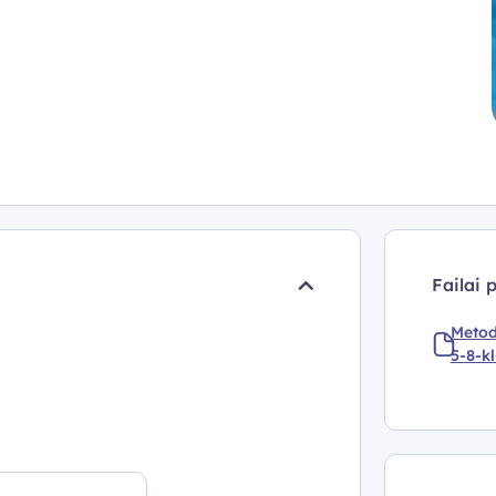
Failai 
Metod
5-8-k