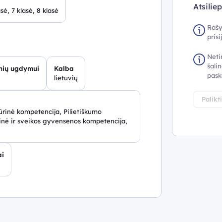
Atsilie
asė, 7 klasė, 8 klasė
Rašy
pris
Neti
šalin
inių ugdymui
Kalba
pask
lietuvių
Palikt
rinė kompetencija, Pilietiškumo
nė ir sveikos gyvensenos kompetencija,
ai