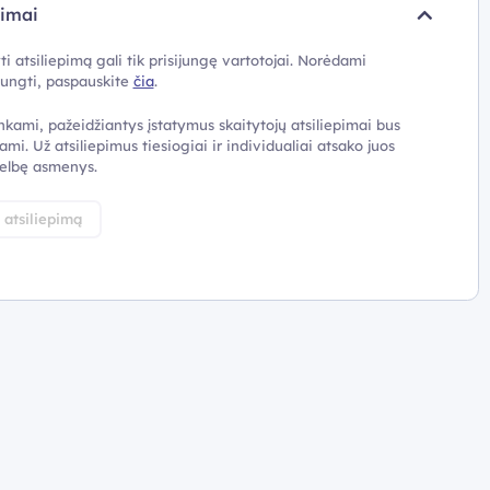
pimai
ti atsiliepimą gali tik prisijungę vartotojai. Norėdami
ijungti, paspauskite
čia
.
nkami, pažeidžiantys įstatymus skaitytojų atsiliepimai bus
ami. Už atsiliepimus tiesiogiai ir individualiai atsako juos
elbę asmenys.
i atsiliepimą