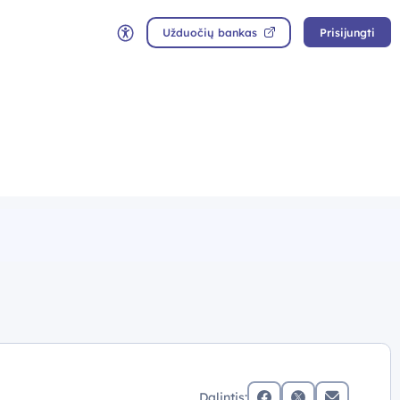
Užduočių bankas
Prisijungti
Neįgaliųjų rėžimas
Dalintis: