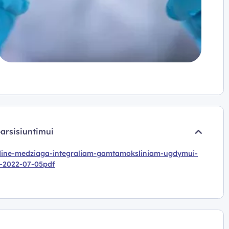
parsisiuntimui
ine-medziaga-integraliam-gamtamoksliniam-ugdymui-
l-2022-07-05pdf