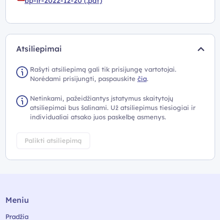
bp-ir-2022-12-20 (.pdf)
Atsiliepimai
Rašyti atsiliepimą gali tik prisijungę vartotojai.
Norėdami prisijungti, paspauskite
čia
.
Netinkami, pažeidžiantys įstatymus skaitytojų
atsiliepimai bus šalinami. Už atsiliepimus tiesiogiai ir
individualiai atsako juos paskelbę asmenys.
Palikti atsiliepimą
Meniu
Pradžia