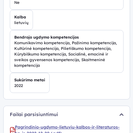
Ne
Kalba
lietuvių
Bendrojo ugdymo kompetencijos
Komunikavimo kompetencija, Pažinimo kompetencija,
Kultūrinė kompetencija, Pilietiškumo kompetencija,
Kūrybiškumo kompetencija, Socialinė, emocinė ir
sveikos gyvensenos kompetencija, Skaitmeninė
kompetencija
Sukūrimo metai
2022
Failai parsisiuntimui
Pagrindinio-ugdymo-lietuviu-kalbos-ir-literaturos-