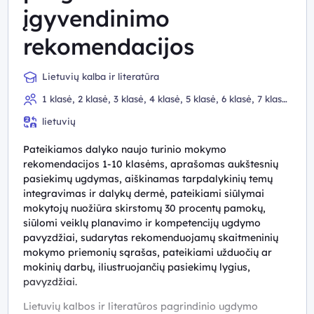
įgyvendinimo
rekomendacijos
Lietuvių kalba ir literatūra
1 klasė, 2 klasė, 3 klasė, 4 klasė, 5 klasė, 6 klasė, 7 klasė,
8 klasė, 9 (I gimnazijos) klasė, 10 (II gimnazijos) klasė
lietuvių
Pateikiamos dalyko naujo turinio mokymo
rekomendacijos 1-10 klasėms, aprašomas aukštesnių
pasiekimų ugdymas, aiškinamas tarpdalykinių temų
integravimas ir dalykų dermė, pateikiami siūlymai
mokytojų nuožiūra skirstomų 30 procentų pamokų,
siūlomi veiklų planavimo ir kompetencijų ugdymo
pavyzdžiai, sudarytas rekomenduojamų skaitmeninių
mokymo priemonių sąrašas, pateikiami užduočių ar
mokinių darbų, iliustruojančių pasiekimų lygius,
pavyzdžiai.
Lietuvių kalbos ir literatūros pagrindinio ugdymo