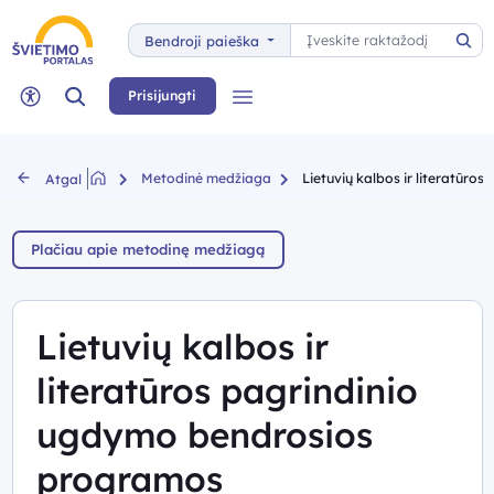
Paieška
Bendroji paieška
Pai
Paieška
Prisijungti
Meniu
Neįgaliųjų rėžimas
Metodinė medžiaga
Lietuvių kalbos ir literatūros
Atgal
Plačiau apie metodinę medžiagą
Lietuvių kalbos ir
literatūros pagrindinio
ugdymo bendrosios
programos