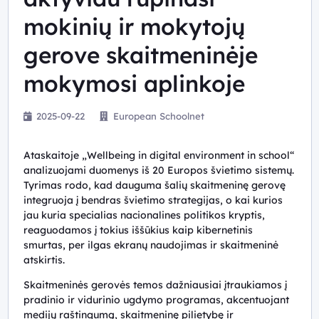
mokinių ir mokytojų
gerove skaitmeninėje
mokymosi aplinkoje
2025-09-22
European Schoolnet
Ataskaitoje „Wellbeing in digital environment in school“
analizuojami duomenys iš 20 Europos švietimo sistemų.
Tyrimas rodo, kad dauguma šalių skaitmeninę gerovę
integruoja į bendras švietimo strategijas, o kai kurios
jau kuria specialias nacionalines politikos kryptis,
reaguodamos į tokius iššūkius kaip kibernetinis
smurtas, per ilgas ekranų naudojimas ir skaitmeninė
atskirtis.
Skaitmeninės gerovės temos dažniausiai įtraukiamos į
pradinio ir vidurinio ugdymo programas, akcentuojant
medijų raštingumą, skaitmeninę pilietybę ir