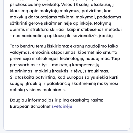
psichosocialinę sveikatą. Visos 18 šalių, atsakiusių į
klausimą apie mokytojų mokymus, patvirtino, kad
mokyklų darbuotojams teikiami mokymai, padedantys
užtikrinti gerovę skaitmeninėje aplinkoje. Mokymų
apimtis ir struktūra skiriasi, kaip ir stebėsenos metodai
– nuo nacionalinių apklausų iki savianalizės įrankių.
Tarp bendrų temų išskiriama: ekranų naudojimo laiko
valdymas, emocinis atsparumas, kibernetinio smurto
prevencija ir atsakingas technologijų naudojimas. Taip
pat svarbios sritys – mokytojų kompetencijų
stiprinimas, mokinių įtrauktis ir tėvų įsitraukimas.
Ši ataskaita patvirtina, kad Europos šalys siekia kurti
saugią, įtraukią ir palaikančią skaitmeninę mokymosi
aplinką visiems mokiniams.
Daugiau informacijos ir pilną ataskaitą rasite:
European Schoolnet
svetainėje