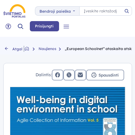
Paieška
Bendroji paieška
Pai
Paieška
Prisijungti
Meniu
Neįgaliųjų rėžimas
Naujienos
„European Schoolnet“ ataskaita atskleid
Atgal
Dalintis:
Spausdinti
facebook
x (twitter)
Elektroninis paštas