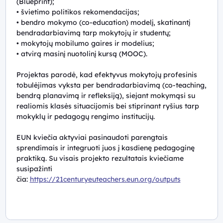
(Blueprint);
• švietimo politikos rekomendacijas;
• bendro mokymo (co-education) modelį, skatinantį
bendradarbiavimą tarp mokytojų ir studentų;
• mokytojų mobilumo gaires ir modelius;
• atvirą masinį nuotolinį kursą (MOOC).
Projektas parodė, kad efektyvus mokytojų profesinis
tobulėjimas vyksta per bendradarbiavimą (co-teaching,
bendrą planavimą ir refleksiją), siejant mokymąsi su
realiomis klasės situacijomis bei stiprinant ryšius tarp
mokyklų ir pedagogų rengimo institucijų.
EUN kviečia aktyviai pasinaudoti parengtais
sprendimais ir integruoti juos į kasdienę pedagoginę
praktiką. Su visais projekto rezultatais kviečiame
susipažinti
čia:
https://21centuryeuteachers.eun.org/outputs