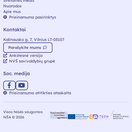
Svetainės medis
Nuorodos
Apie mus
Prieinamumo pasirinktys
Kontaktai
Kalinausko g. 7, Vilnius LT-03107
Parašykite mums
Ankstesnė versija
NVŠ savivaldybių grupė
Soc. medija
Prieinamumo atitikties ataskaita
Visos teisės saugomos
NŠA © 2026