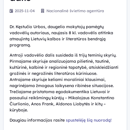
2025-11-04
Nacionalinė švietimo agentūra
Dr. Kęstučio Urbos, daugelio mokytojų pamėgtų
vadovėlių autoriaus, naujasis 8 kl. vadovėlis atitinka
atnaujintą Lietuvių kalbos ir literatūros bendrąją
programą.
Antroji vadovėlio dalis susideda iš trijų teminių skyrių.
Pirmajame skyriuje analizuojama pilietinė, tautinė,
kultūrinė, kalbinė ir regioninė tapatybė, atsiskleidžianti
grožinės ir negrožinės literatūros kūriniuose.
Antrajame skyriuje keliami moraliniai klausimai,
nagrinėjama žmogaus laikysena ribinėse situacijose.
Trečiajame pristatoma egodokumentika Lietuvai ir
pasauliui reikšmingų kūrėjų – Mikalojaus Konstantino
Čiurlionio, Anos Frank, Aldonos Liobytės ir kitų –
kūryboje.
Daugiau informacijos rasite
spustelėję šią nuorodą!