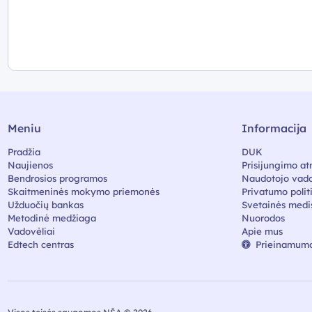
Meniu
Informacija
Pradžia
DUK
Naujienos
Prisijungimo at
Bendrosios programos
Naudotojo vado
Skaitmeninės mokymo priemonės
Privatumo polit
Užduočių bankas
Svetainės medi
Metodinė medžiaga
Nuorodos
Vadovėliai
Apie mus
Edtech centras
Prieinamumo