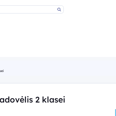
Paieška
sei
adovėlis 2 klasei