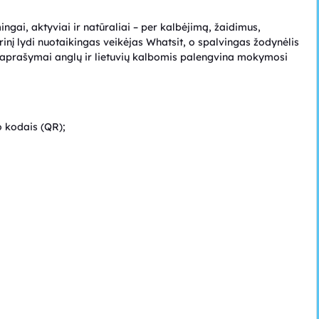
gai, aktyviai ir natūraliai – per kalbėjimą, žaidimus,
rinį lydi nuotaikingas veikėjas Whatsit, o spalvingas žodynėlis
ų aprašymai anglų ir lietuvių kalbomis palengvina mokymosi
 kodais (QR);