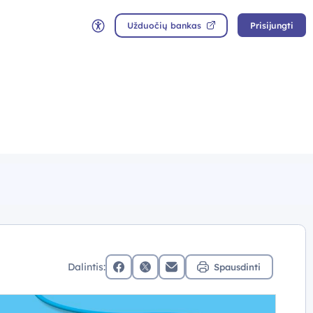
Užduočių bankas
Prisijungti
Neįgaliųjų rėžimas
Dalintis:
Spausdinti
facebook
x (twitter)
Elektroninis paštas