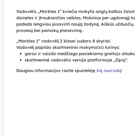
Vadovėlis „Marbles 1“ kviečia mokytis anglų kalbos žaismin
daineles ir įtraukiančias veiklas. Mokinius per ugdomąjį tu
padeda lengviau įsisavinti naują žodyną. Aiškūs užduoči
procesą bei pamokų planavimą.
„Marbles 1“ vadovėlį 2 klasei sudaro 8 skyriai.
Vadovėlį papildo skaitmeninis mokymo(si) turinys:
garso ir vaizdo medžiaga pasiekiama greitojo atsako
skaitmeninė vadovėlio versija platformoje „Opiq“.
Daugiau informacijos rasite spustelėję
šią nuorodą!