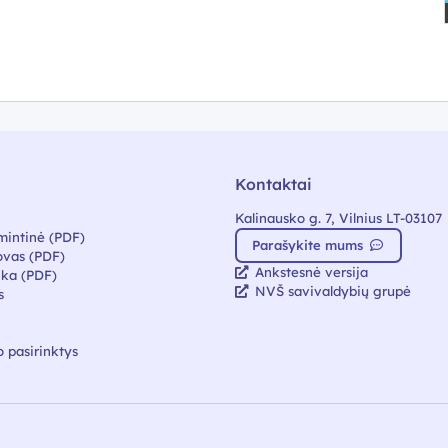
Kontaktai
Kalinausko g. 7, Vilnius LT-03107
mintinė (PDF)
Parašykite mums
vas (PDF)
Ankstesnė versija
ika (PDF)
NVŠ savivaldybių grupė
s
 pasirinktys