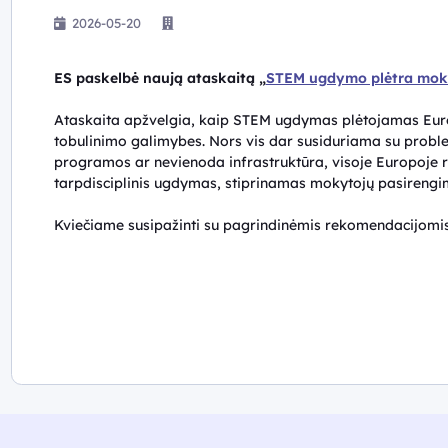
2026-05-20
ES paskelbė naują ataskaitą „
STEM ugdymo plėtra mok
Ataskaita apžvelgia, kaip STEM ugdymas plėtojamas Europo
tobulinimo galimybes. Nors vis dar susiduriama su probl
programos ar nevienoda infrastruktūra, visoje Europoje 
tarpdisciplinis ugdymas, stiprinamas mokytojų pasirengim
Kviečiame susipažinti su pagrindinėmis rekomendacijomi