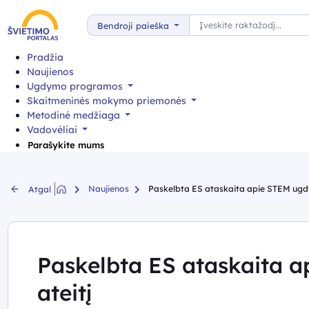
Paieška
Bendroji paieška
Pradžia
Naujienos
Ugdymo programos
Skaitmeninės mokymo priemonės
Metodinė medžiaga
Vadovėliai
Parašykite mums
Naujienos
Paskelbta ES ataskaita apie STEM ugdy
Atgal
Paskelbta ES ataskaita a
ateitį