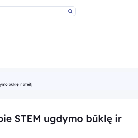
Paieška
mo būklę ir ateitį
pie STEM ugdymo būklę ir