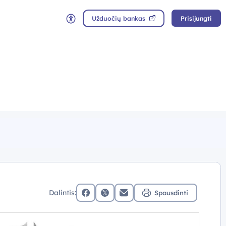
Užduočių bankas
Prisijungti
Neįgaliųjų rėžimas
Dalintis:
Spausdinti
facebook
x (twitter)
Elektroninis paštas