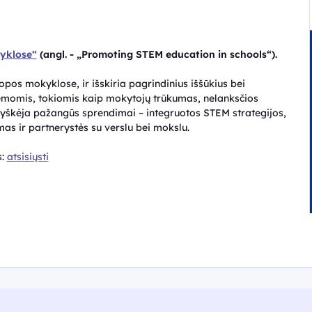
yklose“
(angl. - „Promoting STEM education in schools“).
s mokyklose, ir išskiria pagrindinius iššūkius bei
emomis, tokiomis kaip mokytojų trūkumas, nelanksčios
ryškėja pažangūs sprendimai – integruotos STEM strategijos,
as ir partnerystės su verslu bei mokslu.
s
:
atsisiųsti