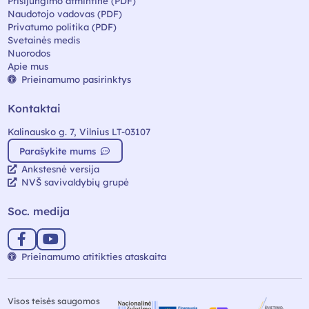
Prisijungimo atmintinė (PDF)
Naudotojo vadovas (PDF)
Privatumo politika (PDF)
Svetainės medis
Nuorodos
Apie mus
Prieinamumo pasirinktys
Kontaktai
Kalinausko g. 7, Vilnius LT-03107
Parašykite mums
Ankstesnė versija
NVŠ savivaldybių grupė
Soc. medija
Prieinamumo atitikties ataskaita
Visos teisės saugomos