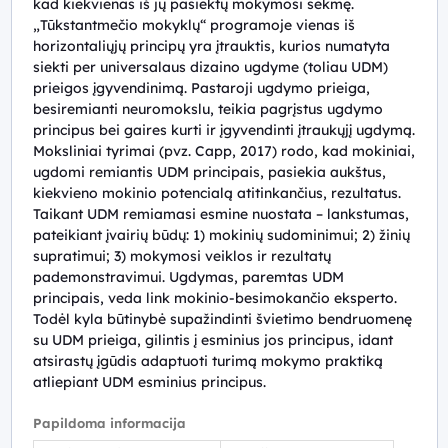
kad kiekvienas iš jų pasiektų mokymosi sėkmę.
„Tūkstantmečio mokyklų“ programoje vienas iš
horizontaliųjų principų yra įtrauktis, kurios numatyta
siekti per universalaus dizaino ugdyme (toliau UDM)
prieigos įgyvendinimą. Pastaroji ugdymo prieiga,
besiremianti neuromokslu, teikia pagrįstus ugdymo
principus bei gaires kurti ir įgyvendinti įtraukųjį ugdymą.
Moksliniai tyrimai (pvz. Capp, 2017) rodo, kad mokiniai,
ugdomi remiantis UDM principais, pasiekia aukštus,
kiekvieno mokinio potencialą atitinkančius, rezultatus.
Taikant UDM remiamasi esmine nuostata – lankstumas,
pateikiant įvairių būdų: 1) mokinių sudominimui; 2) žinių
supratimui; 3) mokymosi veiklos ir rezultatų
pademonstravimui. Ugdymas, paremtas UDM
principais, veda link mokinio-besimokančio eksperto.
Todėl kyla būtinybė supažindinti švietimo bendruomenę
su UDM prieiga, gilintis į esminius jos principus, idant
atsirastų įgūdis adaptuoti turimą mokymo praktiką
atliepiant UDM esminius principus.
Papildoma informacija