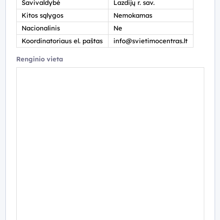
Savivaldybė
Lazdijų r. sav.
Kitos sąlygos
Nemokamas
Nacionalinis
Ne
Koordinatoriaus el. paštas
info@svietimocentras.lt
Renginio vieta