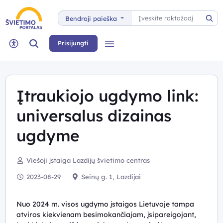
Paieška
Bendroji paieška
Pai
Paieška
Prisijungti
Meniu
Neįgaliųjų rėžimas
Įtraukiojo ugdymo link:
universalus dizainas
ugdyme
Viešoji įstaiga Lazdijų švietimo centras
2023-08-29
Seinų g. 1, Lazdijai
Nuo 2024 m. visos ugdymo įstaigos Lietuvoje tampa
atviros kiekvienam besimokančiajam, įsipareigojant,