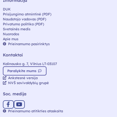
Informacija
DUK
Prisijungimo atmintinė (PDF)
Naudotojo vadovas (PDF)
Privatumo politika (PDF)
Svetainės medis
Nuorodos
Apie mus
Prieinamumo pasirinktys
Kontaktai
Kalinausko g. 7, Vilnius LT-03107
Parašykite mums
Ankstesnė versija
NVŠ savivaldybių grupė
Soc. medija
Prieinamumo atitikties ataskaita