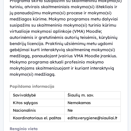
Programa skirta susipažinti su skaitmeniniu mokymo(si)
turiniu, atvirais skaitmeniniais mokymo(si) ištekliais ir
jų panaudojimu mokymo(si) procese ir mokymo(si)
medžiagos kūrime. Mokymo programos metu dalyviai
susipažins su skaitmeninio mokymo(si) turinio kūrimu
virtualioje mokymosi aplinkoje (VMA) Moodle;
autorinėmis ir gretutinėmis autorių teisėmis, kūrybinių
bendrijų licencija. Praktinių užsiėmimų metu ugdomi
gebėjimai kurti interaktyvią skaitmeninę mokymo(si)
medžiagą, panaudojant įvairius VMA Moodle įrankius.
Mokymo programa aktuali profesinio mokymo
mokytojams skaitmenizuojant ir kuriant interaktyvią
mokymo(si) medžiagą.
Papildoma informacija
Savivaldybė
Šiaulių m. sav.
Kitos sąlygos
Nemokamas
Nacionalinis
Ne
Koordinatoriaus el. paštas
edita.verygiene@siauliai.lt
Renginio vieta