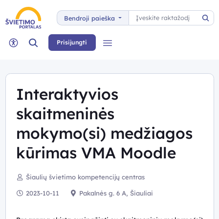
Paieška
Bendroji paieška
Pai
Paieška
Prisijungti
Meniu
Neįgaliųjų rėžimas
Interaktyvios
skaitmeninės
mokymo(si) medžiagos
kūrimas VMA Moodle
Šiaulių švietimo kompetencijų centras
2023-10-11
Pakalnės g. 6 A, Šiauliai